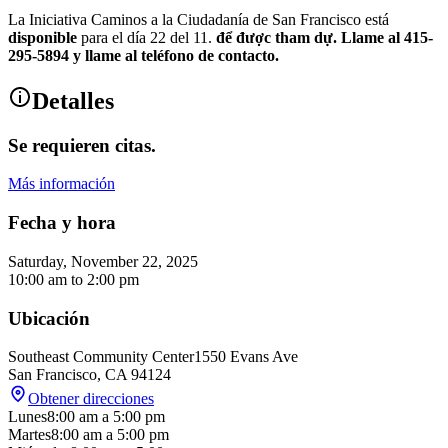
La Iniciativa Caminos a la Ciudadanía de San Francisco está
disponible
para el día 22 del 11.
để được tham dự. Llame al 415-
295-5894 y llame al teléfono de contacto.
Detalles
Se requieren citas.
Más información
Fecha y hora
Saturday, November 22, 2025
10:00 am
to
2:00 pm
Ubicación
Southeast Community Center
1550 Evans Ave
San Francisco
,
CA
94124
Obtener direcciones
Lunes
8:00 am
a
5:00 pm
Martes
8:00 am
a
5:00 pm