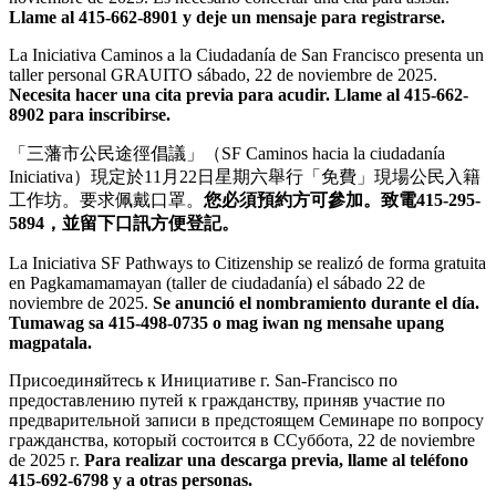
Llame al 415-662-8901 y deje un mensaje para registrarse.
La Iniciativa Caminos a la Ciudadanía de San Francisco presenta un
taller personal GRAUITO sábado, 22 de noviembre de 2025.
Necesita hacer una cita previa para acudir. Llame al 415-662-
8902 para inscribirse.
「三藩市公民途徑倡議」（SF Caminos hacia la ciudadanía
Iniciativa）現定於11月22日星期六舉行「免費」現場公民入籍
工作坊。要求佩戴口罩。
您必須預約方可參加。致電415-295-
5894，並留下口訊方便登記。
La Iniciativa SF Pathways to Citizenship se realizó de forma gratuita
en Pagkamamamayan (taller de ciudadanía) el sábado 22 de
noviembre de 2025.
Se anunció el nombramiento durante el día.
Tumawag sa 415-498-0735 o mag iwan ng mensahe upang
magpatala.
Присоединяйтесь к Инициативе г. San-Francisco по
предоставлению путей к гражданству, приняв участие по
предварительной записи в предстоящем Семинаре по вопросу
гражданства, который состоится в ССуббота, 22 de noviembre
de 2025 г.
Para realizar una descarga previa, llame al teléfono
415-692-6798 y a otras personas.