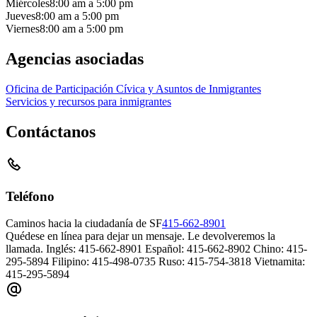
Miércoles
8:00 am
a
5:00 pm
Jueves
8:00 am
a
5:00 pm
Viernes
8:00 am
a
5:00 pm
Agencias asociadas
Oficina de Participación Cívica y Asuntos de Inmigrantes
Servicios y recursos para inmigrantes
Contáctanos
Teléfono
Caminos hacia la ciudadanía de SF
415-662-8901
Quédese en línea para dejar un mensaje. Le devolveremos la
llamada. Inglés: 415-662-8901 Español: 415-662-8902 Chino: 415-
295-5894 Filipino: 415-498-0735 Ruso: 415-754-3818 Vietnamita:
415-295-5894