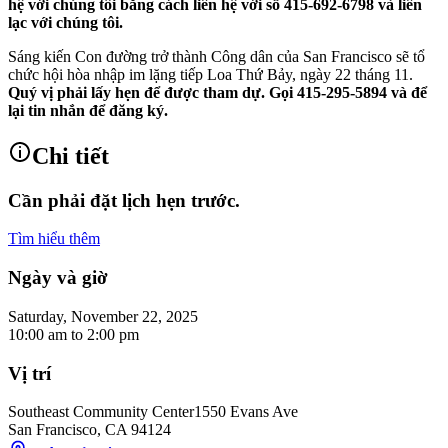
hệ với chúng tôi bằng cách liên hệ với số 415-692-6798 và liên
lạc với chúng tôi.
Sáng kiến Con đường trở thành Công dân của San Francisco sẽ tổ
chức hội hòa nhập im lặng tiếp Loa Thứ Bảy, ngày 22 tháng 11.
Quý vị phải lấy hẹn để được tham dự. Gọi 415-295-5894 và để
lại tin nhắn để đăng ký.
Chi tiết
Cần phải đặt lịch hẹn trước.
Tìm hiểu thêm
Ngày và giờ
Saturday, November 22, 2025
10:00 am
to
2:00 pm
Vị trí
Southeast Community Center
1550 Evans Ave
San Francisco
,
CA
94124