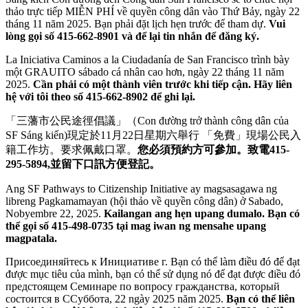
thảo trực tiếp MIỄN PHÍ về quyền công dân vào Thứ Bảy, ngày 22
tháng 11 năm 2025. Bạn phải đặt lịch hẹn trước để tham dự.
Vui
lòng gọi số 415-662-8901 và để lại tin nhắn để đăng ký.
La Iniciativa Caminos a la Ciudadanía de San Francisco trình bày
một GRAUITO sábado cá nhân cao hơn, ngày 22 tháng 11 năm
2025.
Cần phải có một thành viên trước khi tiếp cận. Hãy liên
hệ với tôi theo số 415-662-8902 để ghi lại.
「三藩市公民途徑倡議」（Con đường trở thành công dân của
SF Sáng kiến)現定於11月22日星期六舉行 「免費」現場公民入
籍工作坊。要求佩戴口罩。
您必須預約方可參加。致電415-
295-5894,並留下口訊方便登記。
Ang SF Pathways to Citizenship Initiative ay magsasagawa ng
libreng Pagkamamayan (hội thảo về quyền công dân) ở Sabado,
Nobyembre 22, 2025.
Kailangan ang hẹn upang dumalo. Bạn có
thể gọi số 415-498-0735 tại mag iwan ng mensahe upang
magpatala.
Присоединяйтесь к Инициативе г. Bạn có thể làm điều đó để đạt
được mục tiêu của mình, bạn có thể sử dụng nó để đạt được điều đó
предстоящем Семинаре по вопросу гражданства, который
состоится в ССуббота, 22 ngày 2025 năm 2025.
Bạn có thể liên