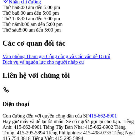
Nhận chỉ đường
Thứ hai
8:00 am
đến
5:00 pm
Thứ ba
8:00 am
đến
5:00 pm
Thứ Tư
8:00 am
đến
5:00 pm
Thứ năm
8:00 am
đến
5:00 pm
Thứ sáu
8:00 am
đến
5:00 pm
Các cơ quan đối tác
Văn phòng Tham gia Cộng đồng và Các vấn đề Di trú
Dịch vụ và nguồn lực cho người nhập cư
Liên hệ với chúng tôi
Điện thoại
Con đường đến với quyền công dân của SF
415-662-8901
Hãy giữ máy và để lại lời nhắn. Sẽ có người gọi lại cho bạn. Tiếng
Anh: 415-662-8901 Tiếng Tây Ban Nha: 415-662-8902 Tiếng
Trung: 415-295-5894 Tiếng Philippines: 415-498-0735 Tiếng Nga:
415-754-3818 Tiếng Việt: 415-295-5894