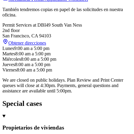
También tendremos copias en papel de las solicitudes en nuestra
oficina.
Permit Services at DBI
49 South Van Ness
2nd floor
San Francisco
,
CA
94103
Obtener direcciones
Lunes
9:00 am
a
5:00 pm
Martes
8:00 am
a
5:00 pm
Miércoles
8:00 am
a
5:00 pm
Jueves
8:00 am
a
5:00 pm
Viernes
8:00 am
a
5:00 pm
We are closed on public holidays. Plan Review and Print Center
queues will close at 4:30pm. Payments, general questions and
assistance are available until 5:00pm.
Special cases
Propietarios de viviendas