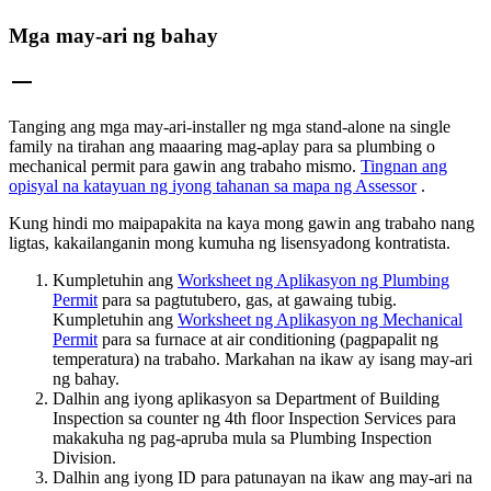
Mga may-ari ng bahay
Tanging ang mga may-ari-installer ng mga stand-alone na single
family na tirahan ang maaaring mag-aplay para sa plumbing o
mechanical permit para gawin ang trabaho mismo.
Tingnan ang
opisyal na katayuan ng iyong tahanan sa mapa ng Assessor
.
Kung hindi mo maipapakita na kaya mong gawin ang trabaho nang
ligtas, kakailanganin mong kumuha ng lisensyadong kontratista.
Kumpletuhin ang
Worksheet ng Aplikasyon ng Plumbing
Permit
para sa pagtutubero, gas, at gawaing tubig.
Kumpletuhin ang
Worksheet ng Aplikasyon ng Mechanical
Permit
para sa furnace at air conditioning (pagpapalit ng
temperatura) na trabaho. Markahan na ikaw ay isang may-ari
ng bahay.
Dalhin ang iyong aplikasyon sa Department of Building
Inspection sa counter ng 4th floor Inspection Services para
makakuha ng pag-apruba mula sa Plumbing Inspection
Division.
Dalhin ang iyong ID para patunayan na ikaw ang may-ari na