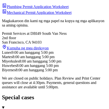
Plumbing Permit Application Worksheet
Mechanical Permit Application Worksheet
Magkakaroon din kami ng mga papel na kopya ng mga aplikasyon
sa aming opisina.
Permit Services at DBI
49 South Van Ness
2nd floor
San Francisco
,
CA
94103
Kumuha ng mga direksyon
Lunes
9:00 am
hanggang
5:00 pm
Martes
8:00 am
hanggang
5:00 pm
Miyerkules
8:00 am
hanggang
5:00 pm
Huwebes
8:00 am
hanggang
5:00 pm
Biyernes
8:00 am
hanggang
5:00 pm
We are closed on public holidays. Plan Review and Print Center
queues will close at 4:30pm. Payments, general questions and
assistance are available until 5:00pm.
Special cases