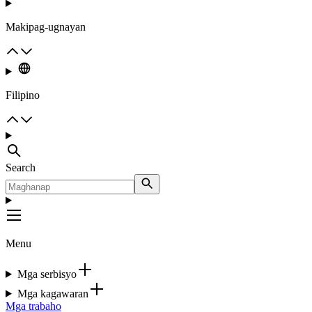
Makipag-ugnayan
Filipino
Search
Menu
Mga serbisyo
Mga kagawaran
Mga trabaho