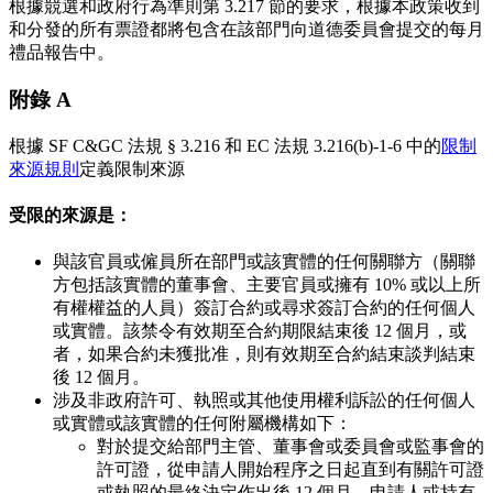
根據競選和政府行為準則第 3.217 節的要求，根據本政策收到
和分發的所有票證都將包含在該部門向道德委員會提交的每月
禮品報告中。
附錄 A
根據 SF C&GC 法規 § 3.216 和 EC 法規 3.216(b)-1-6 中的
限制
來源規則
定義限制來源
受限的來源是
：
與該官員或僱員所在部門或該實體的任何關聯方（關聯
方包括該實體的董事會、主要官員或擁有 10% 或以上所
有權權益的人員）簽訂合約或尋求簽訂合約的任何個人
或實體。該禁令有效期至合約期限結束後 12 個月，或
者，如果合約未獲批准，則有效期至合約結束談判結束
後 12 個月。
涉及非政府許可、執照或其他使用權利訴訟的任何個人
或實體或該實體的任何附屬機構如下：
對於提交給部門主管、董事會或委員會或監事會的
許可證，從申請人開始程序之日起直到有關許可證
或執照的最終決定作出後 12 個月，申請人或持有