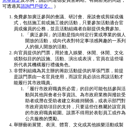
完整規定
及示例，請訪問道德委員會網站。有關豁免的問題，
可透過其
諮詢門戶提交。
）
免費參加廣泛參與的會議、研討會、座談會或剪綵或儀
式，包括施工前或施工後的活動，只要參加活動適合官
員或僱員的公務，並且活動組織者自願提供免費參加。
「廣泛參與」的活動是指向特定行業或專業的個人
開放的活動，或向代表對特定事項感興趣的一系列
人的個人開放的活動。
向官員提供的門票，用於進入娛樂、休閒、休閒、文化
或類似目的的設施、活動、演出或表演，官員在這些場
所代表其機構履行禮儀角色。
非營利組織為其主辦的籌款活動提供的單張門票，前提
是該門票由一名官員使用，而該官員必須出席該活動才
能履行其市政職責。
「履行市政府職責所必需」的目的可能包括參與活
動與其他與會者分享資訊、為市政府業務與撥款受
助者或潛在受助者建立和維持關係，或表示部門對
市政府資助項目的支持，只要這些任務屬於該官員
的市政府職責範圍。該票不得用於表彰員工或作為
公共服務的獎勵。
舉辦藝術展覽、表演、體育、文化或其他娛樂活動或製