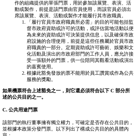
作的組織提供的單張門票，用於參加該展覽、表演、活
動或製作，前提是該門票由官員使用，而該官員必須出
席該展覽、表演、活動或製作才能履行其市政職責。
「履行官員市政府職責所必需」的目的可能包括監
督市政府資助或許可的活動，或評估當地活動以便
為未來的資助或許可決策提供信息，以及確保市政
府設施的合理使用，前提是這些任務屬於官員市政
府職責的一部分。定期資助或許可藝術、娛樂和文
化活動及演出的市政府部門的工作人員，應允許接
受一張額外的門票，供一位陪同其觀看活動或演出
的嘉賓使用。
根據此豁免發放的票不能用於員工讚賞或作為公共
服務的獎勵。
如果機票符合上述豁免之一，則它還必須符合以下 C 部分所
述的公共目的之一。
C. 公共用途門票
該部門的執行董事擁有獨立權力，可確定是否存在公共目的，
並根據本政策分發門票。以下列出了構成公共目的的具體內
容：