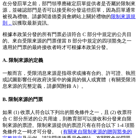
在分發罰單之前，部門領導應確定罰單提供者是否屬於限制來
源，並確認部門是否可以接受和分發這些罰單，因為罰單通常
被視為禮物。請參閱道德委員會網站上關於禮物的
限制來源規
則，
以獲取最新資訊。
根據本政策分發的所有門票必須符合 C 部分中規定的公共目
的。來自受限來源的門票僅當 B 部分中規定的四項豁免之一
適用於門票的最終接收者時才可根據本政策分發。
A. 限制來源的定義
一般而言，受限消息來源是指尋求或擁有合約、許可證、執照
或試圖影響任何政府決策中的僱員的個人或實體（有關受限消
息來源的完整定義，請參閱附錄 A）。
B. 限制來源的門票
如果 (1) 收票人符合以下列出的豁免條件之一，且 (2) 收票符
合 C 部分所述的公共用途，則教育部可以接收和分發來自限
制來源的票證。限制來源提供的票證只有在符合以下 1-4 項豁
免條件之一時才可分發。 （
有關來自限制來源的贈與豁免的