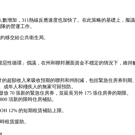
數增加，311熱線反應速度也加快了。在此策略的基礎上，擬
務團隊的營運工作。
 份合約移交給公共衛生局。
破惡性循環」倡議，在州和聯邦層面資金不穩定的情況下，維持解
26 財年預計的超額收入來吸收預期的聯邦和州削減，包括緊急住房券到
家庭、成年人和殘疾人的無家可歸預防。
發放 70 張新的緊急住房券，並延長另外 175 張住房券的期限。
800 項新的限時住房補貼。
COH 12% 的短期租賃補貼上限。
時租賃援助。
例。