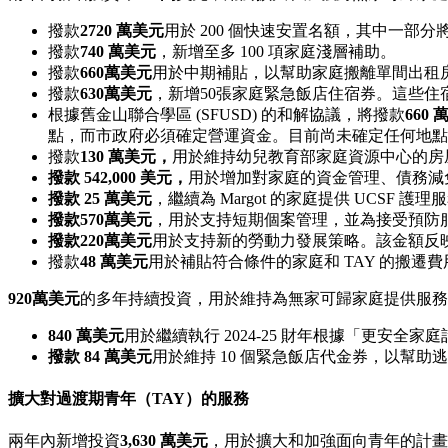
撥款
2720 萬美元
用於 200 個快速安置名額，其中一部分將用
撥款
740 萬美元
，新增至多 100 項家庭淺層補助。
撥款
660萬美元
用於中期補貼，以幫助家庭搬離單間出租房
撥款
630萬美元
，新增50張家庭緊急飯店住宿券。這些
根據舊金山聯合學區 (SFUSD) 的和解協議，將撥款
660
點，而市政府必須確定營運資金。目前尚未確定任何地點
撥款
130 萬美元，
用於維持幼兒教育部家庭資源中心的房
撥款 542,000 美元，
用於增加對家庭的資金管理、債務減
撥款 25 萬美元
，繼續為 Margot 的家庭提供 UCSF 護理
撥款570萬美元
，用於支持短期個案管理，並為接受預防
撥款220萬美元
用於支持新的勞動力發展策略。該金額反
撥款
48 萬美元
用於補貼符合條件的家庭和 TAY 的搬遷費
920萬美元
的多年持續投資，用於維持為無家可歸家庭提供服務
840 萬美元
用於繼續執行 2024-25 財年根據「更安全家
撥款 84 萬美元
用於維持 10 個緊急飯店代金券，以幫助逃
擴大對過渡期青年（TAY）的服務
兩年內新增投資
3,630 萬美元
，用於擴大和加強面向青年的計畫