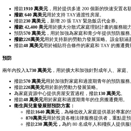
撥款
1910 萬美元
，用於提供多達 200 個新的快速安置名額，
撥款 640 萬美元
用於支持 TAY過渡性房屋。
撥款
230 萬美元
，新增 20 張 TAY 緊急飯店代金券。
撥款 42,400 美元
用於擴大分散式家庭理財計畫的服務能力
預防
570 萬美元
，用於加強為家庭和青少年提供預防服務
撥款220萬美元
用於支持新的勞動力發展策略。該金額涵
撥款
48 萬美元
用於補貼符合條件的家庭和 TAY 的搬遷費
預防
兩年內投入
3,730 萬美元
，用於擴大和加強針對成年人、家庭、
撥款
570 萬美元
用於加強對家庭和過渡期青年的預防服務
撥款
220萬美元
用於新的勞動力發展策略。
為家庭資源中心提供房屋安置過程，撥款
130 萬美元
。
撥款
48 萬美元
用於家庭和過渡期青年的住房搬遷費用。
衛生與兒童發展部預防方案：
撥款
1640 萬美元
，為極低收入家庭提供基於專案的
870萬美元
用於投資各種法律服務提供者，重點是預
撥款
230 萬美元，
為約 80 名成年人和殘疾人提供