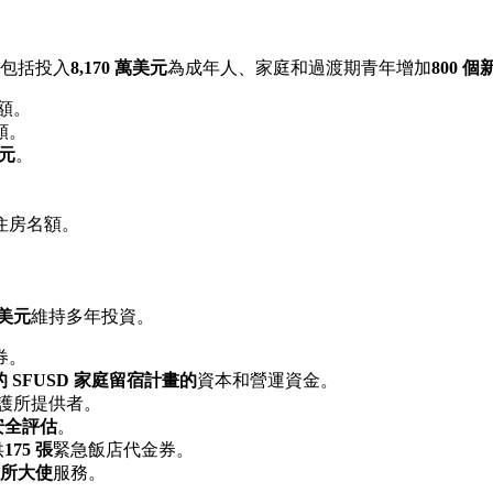
包括投入
8,170 萬美元
為成年人、家庭和過渡期青年增加
800 
額。
額。
美元
。
住房名額。
萬美元
維持多年投資。
券。
的 SFUSD 家庭留宿計畫的
資本和營運資金。
護所提供者。
安全評估
。
供
175 張
緊急飯店代金券。
所大使
服務。