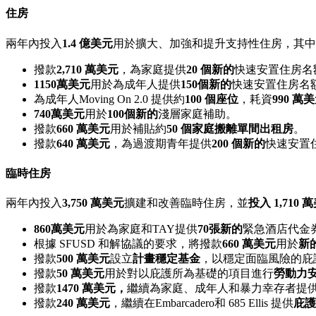
住房
兩年內投入
1.4 億美元
用於擴大、加強和提升支持性住房，其中
撥款
2,710 萬美元
，為家庭提供
20 個新的
快速安置住房名
1150萬美元
用於為成年人提供
150個新的
快速安置住房名
為成年人Moving On 2.0 提供約
100 個座位
，耗資
990 萬
740萬美元
用於
100個新的
淺層家庭補助。
撥款
660 萬美元
用於補貼約
50 個家庭搬離單間出租房
。
撥款
640 萬美元
，為過渡期青年提供
200 個新的
快速安置
臨時住房
兩年內投入
3,750 萬美元
擴建和改善臨時住房，並
投入 1,710 
860萬美元
用於為家庭和TAY提供
70張新的
緊急酒店代金
根據 SFUSD 和解協議的要求，將撥款
660 萬美元
用於
新
撥款
500 萬美元
設立
計畫穩定基金
，以穩定面臨風險的庇
撥款
50 萬美元
用於對以庇護所為基礎的項目進行
勞動力
撥款
1470 萬美元，
繼續為家庭、成年人和暴力幸存者提
撥款
240 萬美元
，繼續在Embarcadero和 685 Ellis 提供
庇護