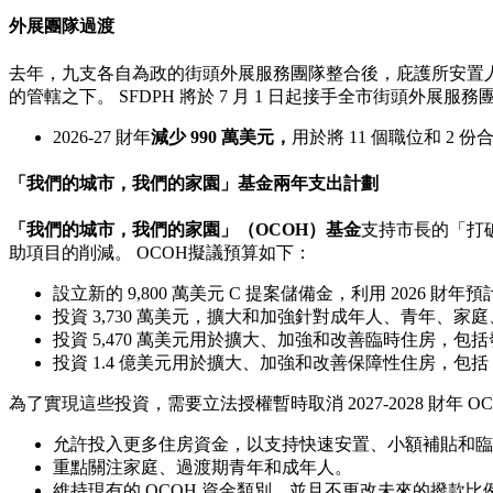
外展團隊過渡
去年，九支各自為政的街頭外展服務團隊整合後，庇護所安置人
的管轄之下。 SFDPH 將於 7 月 1 日起接手全市街頭外展服
2026-27 財年
減少 990 萬美元，
用於將 11 個職位和 2
「我們的城市，我們的家園」基金兩年支出計劃
「我們的城市，我們的家園」（OCOH）基金
支持市長的「打
助項目的削減。 OCOH擬議預算如下：
設立新的 9,800 萬美元 C 提案儲備金，利用 20
投資 3,730 萬美元，擴大和加強針對成年人、青年、
投資 5,470 萬美元用於擴大、加強和改善臨時住房，包括
投資 1.4 億美元用於擴大、加強和改善保障性住房，包括 
為了實現這些投資，需要立法授權暫時取消 2027-2028 財年 O
允許投入更多住房資金，以支持快速安置、小額補貼和臨
重點關注家庭、過渡期青年和成年人。
維持現有的 OCOH 資金類別，並且不更改未來的撥款比