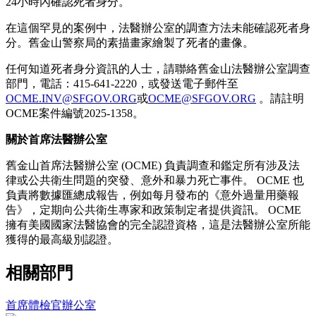
24小時內確認死者身分。
在這個罕見的案例中，法醫辦公室的調查方法未能確認死者身
分。舊金山警察局的素描畫家繪製了死者的畫像。
任何知道死者身分資訊的人士，請聯絡舊金山法醫辦公室調查
部門，電話：415-641-2220，或發送電子郵件至
OCME.INV@SFGOV.ORG
或
OCME@SFGOV.ORG
。請註明
OCME案件編號2025-1358。
關於首席法醫辦公室
舊金山首席法醫辦公室 (OCME) 負責調查和鑑定所有涉及法
律或公共衛生問題的突發、意外和暴力死亡事件。 OCME 也
負責將數據匯總成報告，例如每月發布的《意外過量用藥報
告》，定期向公共衛生專家和政策制定者提供資訊。 OCME
擁有美國國家法醫協會的完全認證資格，這是法醫辦公室所能
獲得的最高級別認證。
相關部門
首席體檢官辦公室