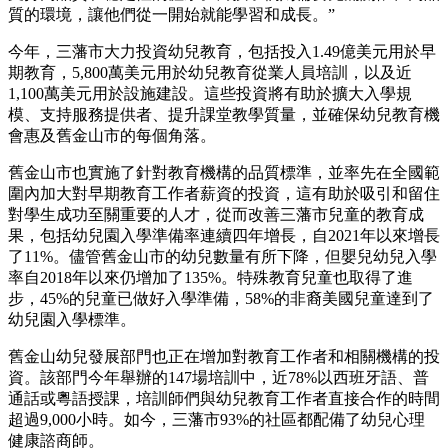
質的環境，讓他們從一開始就能學習和成長。”
今年，三藩市大力投資幼兒教育，包括投入1.49億美元用於早
期教育，5,800萬美元用於幼兒教育從業人員培訓，以及近
1,100萬美元用於設施建設。這些投資將有助於擴大入學規
模、支持服務提供者、提升課堂教學質量，並確保幼兒教育機
會惠及舊金山市的每個角落。
舊金山市也實施了針對教育機構的品質標準，並率先在全國範
圍內加大對早期教育工作者薪資的投資，這有助於吸引和留住
對學生成功至關重要的人才，從而改善三藩市兒童的教育成
果，包括幼兒園入學準備率連續四年增長，自2021年以來增長
了11%。儘管舊金山市的幼兒數量有所下降，但嬰兒幼兒入學
率自2018年以來仍增加了135%。特殊教育兒童也取得了進
步，45%的兒童已做好入學準備，58%的非裔美國兒童達到了
幼兒園入學標準。
舊金山幼兒發展部門也正在增加對教育工作者和相關機構的投
資。該部門今年舉辦的147場培訓中，近78%以西班牙語、普
通話或粵語授課，培訓師們與幼兒教育工作者直接合作的時間
超過9,000小時。如今，三藩市93%的社區都配備了幼兒心理
健康諮商師。