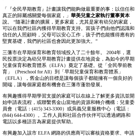
「『全民早期教育』計畫讓我們能夠做最重要的事：以信任和
真正的歸屬感關愛每個家庭，」
華美兒童之家執行董事黃本
說。 “隨著計畫的擴展，更多家庭，尤其是家有幼兒的家庭，
可以在我們社區內獲得早期教育支持。當孩子們由他們認識和
信任的人照顧時，父母可以安心工作，孩子們也能獲得應有的
堅實基礎，我們的社區也會因此更加強大。”
三藩市在早期保育和教育領域投入了二十餘年。 2004年，選
民投票決定為幼兒早期教育計畫提供在地資金，為如今的早期
兒童保育和教育體系（ELFA）奠定了基礎。從「全民學前教
育」（Preschool for All）到「早期兒童保育和教育體系」
（EFLA），舊金山的目標是讓每個孩子都能擁有一個良好的
開端，讓每個家庭都有機會在三藩市蓬勃發展。
有興趣獲得早期學習支援的家庭可以在線上了解更多資訊並開
始申請表流程，或聯繫舊金山當地的資源和轉介機構：兒童委
員會（電話：(415) 343-3300）或吳義兒童服務中心（電話：
(844) 644-4300）。工作人員和社區合作伙伴可以透過網路和
電話以多種語言為家庭提供幫助。
有興趣加入該市 ELFA 網路的供應商可以審核資格要求、申請