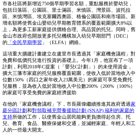
市各社區將新增近750個早期學習名額，重點服務於嬰幼兒，
包括日落區、公園區、里士滿區、米慎區、灣景區、波托拉
區、米慎灣區、埃克塞爾西奧區、格倫公園區和南市場區。新
增名額將使舊金山嬰幼兒早期教育體系的覆蓋範圍擴大8%以
上，為更多工薪家庭提供價格合理、高品質的托兒。同時，舊
金山市政府也開放更多托兒機構加入幼兒早期部門（DEC）
的
「全民早期學習
」（ELFA）網絡。
這項重大擴建計畫建立在盧里市長透過其「家庭機會議程」對
免費和低價托兒進行投資的基礎上。今年1月，他宣布了一項
計劃，利用2018年C提案（「嬰兒C計劃」）的未使用資金，
擴大三藩市家庭的托兒服務覆蓋範圍，使收入低於當地收入中
位數150%（四口之家年收入23萬美元）的家庭可享受免費托
兒服務，並為收入低於當地收入中位數200%（200%（100%）
的家庭可享受免費的家庭經濟援助
在他的「家庭機會議程」下，市長羅偉繼續推進其政府透過
家
庭分區計劃
和
對領取補充營養援助計劃 (SNAP) 福利的家庭的
支持
所做的工作，以使舊金山居民能夠更負擔得起住房、托
兒、教育、食品、醫療保健和交通，並減輕家庭、年輕人和工
人的一些最大開支。