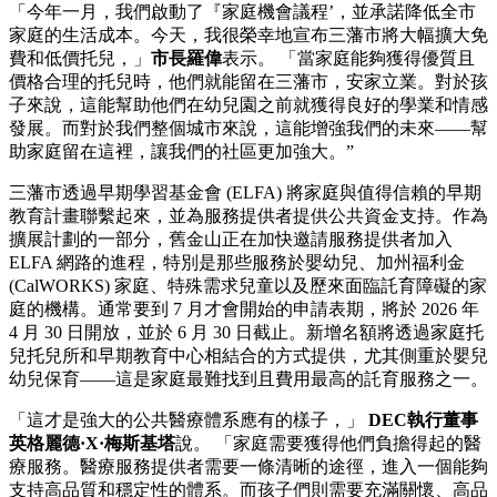
「今年一月，我們啟動了『家庭機會議程’，並承諾降低全市
家庭的生活成本。今天，我很榮幸地宣布三藩市將大幅擴大免
費和低價托兒，」
市長羅偉
表示。 「當家庭能夠獲得優質且
價格合理的托兒時，他們就能留在三藩市，安家立業。對於孩
子來說，這能幫助他們在幼兒園之前就獲得良好的學業和情感
發展。而對於我們整個城市來說，這能增強我們的未來——幫
助家庭留在這裡，讓我們的社區更加強大。”
三藩市透過早期學習基金會 (ELFA) 將家庭與值得信賴的早期
教育計畫聯繫起來，並為服務提供者提供公共資金支持。作為
擴展計劃的一部分，舊金山正在加快邀請服務提供者加入
ELFA 網路的進程，特別是那些服務於嬰幼兒、加州福利金
(CalWORKS) 家庭、特殊需求兒童以及歷來面臨託育障礙的家
庭的機構。通常要到 7 月才會開始的申請表期，將於 2026 年
4 月 30 日開放，並於 6 月 30 日截止。新增名額將透過家庭托
兒托兒所和早期教育中心相結合的方式提供，尤其側重於嬰兒
幼兒保育——這是家庭最難找到且費用最高的託育服務之一。
「這才是強大的公共醫療體系應有的樣子，」
DEC執行董事
英格麗德·X·梅斯基塔
說。 「家庭需要獲得他們負擔得起的醫
療服務。醫療服務提供者需要一條清晰的途徑，進入一個能夠
支持高品質和穩定性的體系。而孩子們則需要充滿關懷、高品