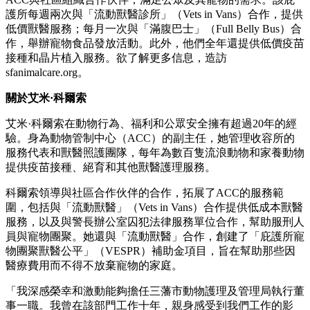
護所每週兩次與「流動獸醫診所」（Vets in Vans）合作，提供
低價獸醫服務；每月一次與「滿腹巴士」（Full Belly Bus）合
作，舉辦寵物食品發放活動。此外，他們全年還提供低價疫苗
接種和晶片植入服務。欲了解更多信息，造訪
sfanimalcare.org。
關於艾米·科爾索
艾米·科爾索在動物行為、福利和公眾安全擁有超過20年的經
驗。身為動物管制中心（ACC）的副主任，她管理收容所的
服務代表和獸醫照護團隊，每年為數百隻流浪動物和家養動物
提供疫苗接種、絕育和其他獸醫護理服務。
科爾索領導與社區合作伙伴的合作，拓展了ACC的服務範
圍，包括與「流動獸醫」（Vets in Vans）合作提供低成本獸醫
服務，以及與警長辦公室囚犯法律服務單位合作，幫助服刑人
員與寵物團聚。她還與「流動獸醫」合作，創建了「庇護所寵
物團聚獸醫公平」（VESPR）補助金項目，旨在幫助那些因
醫療費用而不得不放棄寵物的家庭。
「我深感榮幸和激動能夠擔任三藩市動物護理及管理局執行董
事一職。我曾在該部門工作十年，親身感受到我們工作的影