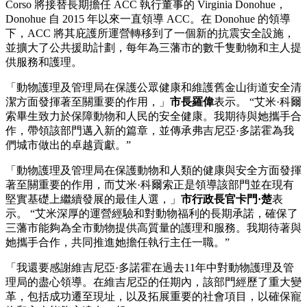
Corso 將接替長期擔任 ACC 執行董事的 Virginia Donohue，
Donohue 自 2015 年以來一直領導 ACC。在 Donohue 的領導
下，ACC 將其庇護所運營轉移到了一個新的抗震安全設施，
並擴大了公共援助計劃，每年為三藩市的數千隻動物和主人提
供服務和護理。
「動物護理及管理局在保護公眾健康和維護舊金山街道安全清
潔方面發揮著至關重要的作用，」
市長羅偉
表示。 “艾米·科爾
索畢生致力於保障動物和人民的安全健康。我期待與她攜手合
作，帶領該部門邁入新的篇章，並傳承弗吉尼亞·多諾霍為我
們城市做出的卓越貢獻。”
「動物護理及管理局在保護動物和人類的健康與安全方面發揮
著至關重要的作用，而艾米·科爾索正是領導該部門並在現有
堅實基礎上繼續發展的最佳人選，」
市行政長官卡門·楚
表
示。 “艾米深厚的運營經驗和對動物福利的長期承諾，確保了
三藩市能夠為全市動物提供高質量的護理和服務。我期待著與
她攜手合作，共同推進她擔任執行主任一職。”
「我還要感謝維吉尼亞·多諾霍在過去11年中對動物護理及管
理局的盡心領導。在維吉尼亞的任期內，該部門經歷了重大變
革，包括成功遷至現址，以及拓展重要的社會項目，以確保寵