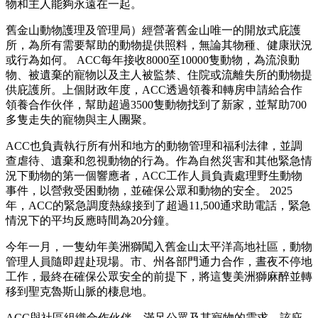
物和主人能夠永遠在一起。
舊金山動物護理及管理局）經營著舊金山唯一的開放式庇護
所，為所有需要幫助的動物提供照料，無論其物種、健康狀況
或行為如何。 ACC每年接收8000至10000隻動物，為流浪動
物、被遺棄的寵物以及主人被監禁、住院或流離失所的動物提
供庇護所。上個財政年度，ACC透過領養和轉房申請給合作
領養合作伙伴，幫助超過3500隻動物找到了新家，並幫助700
多隻走失的寵物與主人團聚。
ACC也負責執行所有州和地方的動物管理和福利法律，並調
查虐待、遺棄和忽視動物的行為。作為自然災害和其他緊急情
況下動物的第一個響應者，ACC工作人員負責處理野生動物
事件，以營救受困動物，並確保公眾和動物的安全。 2025
年，ACC的緊急調度熱線接到了超過11,500通求助電話，緊急
情況下的平均反應時間為20分鐘。
今年一月，一隻幼年美洲獅闖入舊金山太平洋高地社區，動物
管理人員隨即趕赴現場。市、州各部門通力合作，晝夜不停地
工作，最終在確保公眾安全的前提下，將這隻美洲獅麻醉並轉
移到聖克魯斯山脈的棲息地。
ACC與社區組織合作伙伴，滿足公眾及其寵物的需求。該庇