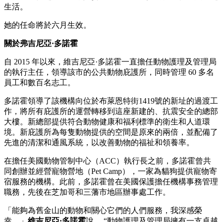
生活。
她的任命將於六月生效。
關於弗吉尼亞·多諾霍
自 2015 年以來，維吉尼亞·多諾霍一直擔任動物護理及管理局
的執行主任，領導該市的公共動物庇護所，同時管理 60 多名
員工和數百名志工。
多諾霍領導了該機構向位於布萊恩特街1419號的新址的過渡工
作，將所有庇護所的運營轉移到這座新建的、抗震安全的總部
大樓。新總部提供符合動物健康和福利標準的衛生和人道環
境。新庇護所為每隻動物提供的空間是原來的兩倍，並配備了
先進的清潔和通風系統，以改善動物的福祉和領養率。
在擔任美國動物管制中心（ACC）執行長之前，多諾霍曾共
同創辦並經營寵物營地（Pet Camp），一家為貓狗提供寵物寄
宿服務的機構。此前，多諾霍曾在美國保護擔任機構事務管理
職務，先後在芝加哥和三藩市地區辦事處工作。
「能夠為舊金山的動物和關心它們的人們服務，我深感榮
幸，」
維吉尼亞·多諾霍
說。 “動物護理及管理局擁有一支卓越