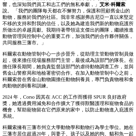
響，也深知我們員工和志工們的無私奉獻，」
艾米·科爾索
說。 「我們的團隊每天都在不懈努力，保護和照顧舊金山的
動物，服務於我們的社區。我非常感謝弗吉尼亞一直以來堅定
不移的支持和對我的信任，以及她為建造我們新的動物庇護所
所做出的卓越貢獻。我期待著帶領這支傑出的團隊，繼續推進
動物管理與控制中心的重要工作，加強我們的合作夥伴關係，
共同服務三藩市。」
科爾索在動物管制中心一步步晉升，從助理主管動物管制員做
起，後來擔任現場服務部門主管，最後成為該部門的隊長。在
擔任隊長期間，她負責監督該部門的虐待動物調查工作，並與
舊金山警察局和地檢署密切合作。在加入動物管制中心之前，
科爾索曾在舊金山動物園擔任動物飼養員，專門負責物種和食
肉動物的飼養和訓練。
2024 年，Corso 因其在 ACC 的工作而獲得 SPUR 良好政府
獎，她透過費用減免和合作擴大了獲得獸醫護理和寵物食品的
機會，幫助寵物留在它們原來的家中，以防止動物進入庇護所
系統。
科爾索擁有三藩市州立大學動物學和動物行為學士學位。她在
三藩市居住超過20年，與妻子、孩子以及她的狗、貓和魚一起