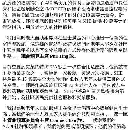
該房產的收購得到了 410 萬美元的資助，該資助是透過市長住
房和社區發展辦公室 (MOHCD) 的競爭性徵求建議書流程獲得
的。議員 Phil Ting 從加州獲得了額外的 210 萬美元資金。計
畫完成後，殘疾和老齡服務部將每年向 SHE 提供 40 萬美元的
營運補貼，用於老年人的社區服務。
「我很高興老人自助組織將在里士滿區的中心推出一個新的住
宿護理設施。像這樣的網站對於確保我們的老年人能夠在社區
中安享晚年並以具有文化意義的方式獲得他們所需的護理至關
重要，」
議會預算主席 Phil Ting 說。
目前空置的克萊門特街 933 號是一棟綜合用途建築，位於該市
主要商業走廊之一，曾經是一家餐廳。透過此次收購，SHE
將為最多 15 名需要全天候護理的低收入老年人提供二樓的居
住空間。一樓將作為設施居民和 75 名老年人在一周內參加午
餐和活動的活動和餐飲空間。 SHE也將為社區居民提供內部
外展站，為社區居民提供社會服務和就業服務。
「我很高興老年人自助服務正在從里士滿市中心擴展到內里士
滿，為我們的老年人及其家人提供綜合服務和支持，」
第一區
主管兼預算委員會主席 Connie Chan 說。
「感謝我們的
AAPI 社群和領導者，我們能夠完成這項擴張；他們的倡議為