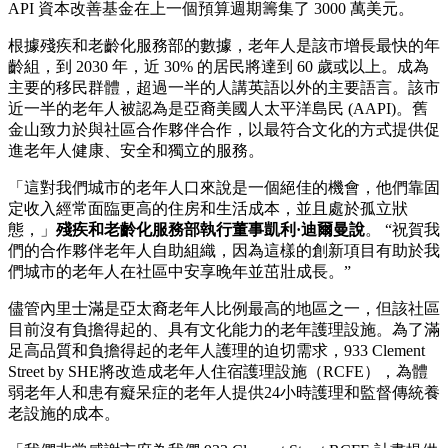
API 資本改善基金在上一個預算週期籌集了 3000 萬美元。
根據殘疾和老齡化服務部的數據，老年人是該市增長最快的年
齡組，到 2030 年，近 30% 的居民將達到 60 歲或以上。成為
主要的移民群體，超過一半的人講英語以外的主要語言。該市
近一半的老年人被認為是亞裔美國人太平洋島民 (AAPI)。舊
金山致力於與社區合作夥伴合作，以最符合文化的方式提供促
進老年人健康、安全和獨立的服務。
「這對我們城市的老年人口來說是一個絕佳的機會，他們靠固
定收入經常面臨更高的住房和生活成本，並且處於孤立狀
態，」
殘疾和老齡化服務部執行董事凱利·迪爾曼說
。 “祝賀我
們的合作夥伴老年人自助組織，因為這樣的創新項目有助於我
們城市的老年人在社區中安享晚年並茁壯成長。”
儘管內里士滿是亞太裔老年人比例最高的地區之一，但該社區
目前沒有負擔得起的、具有文化能力的老年護理設施。為了滿
足高品質和負擔得起的老年人護理的迫切需求，933 Clement
Street by SHE將改造成老年人住宿護理設施（RCFE），為體
弱老年人和患有癡呆症的老年人提供24小時護理和監督傳統養
老設施的成本。