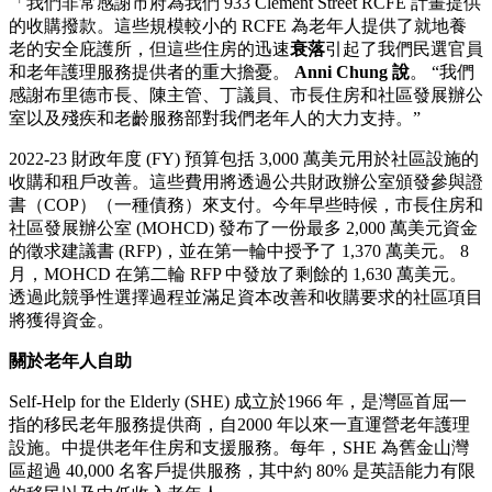
「我們非常感謝市府為我們 933 Clement Street RCFE 計畫提供
的收購撥款。這些規模較小的 RCFE 為老年人提供了就地養
老的安全庇護所，但這些住房的迅速
衰落
引起了我們民選官員
和老年護理服務提供者的重大擔憂。
Anni Chung 說
。 “我們
感謝布里德市長、陳主管、丁議員、市長住房和社區發展辦公
室以及殘疾和老齡服務部對我們老年人的大力支持。”
2022-23 財政年度 (FY) 預算包括 3,000 萬美元用於社區設施的
收購和租戶改善。這些費用將透過公共財政辦公室頒發參與證
書（COP）（一種債務）來支付。今年早些時候，市長住房和
社區發展辦公室 (MOHCD) 發布了一份最多 2,000 萬美元資金
的徵求建議書 (RFP)，並在第一輪中授予了 1,370 萬美元。 8
月，MOHCD 在第二輪 RFP 中發放了剩餘的 1,630 萬美元。
透過此競爭性選擇過程並滿足資本改善和收購要求的社區項目
將獲得資金。
關於老年人自助
Self-Help for the Elderly (SHE) 成立於1966 年，是灣區首屈一
指的移民老年服務提供商，自2000 年以來一直運營老年護理
設施。中提供老年住房和支援服務。每年，SHE 為舊金山灣
區超過 40,000 名客戶提供服務，其中約 80% 是英語能力有限