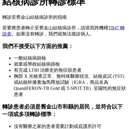
結核病診所轉診標準
轉診至舊金山結核病診所的指南
若要將患者轉介至舊金山結核病診所，請填寫跨機構
TB47 轉
診表
。如果沒有轉診，我們就無法接診病人。
我們不接受以下方面的推薦：
一般結核病篩檢
就業或學校結核病篩檢
有完成 LTBI 治療史的無症狀患者
胸部 X 光檢查正常、無特殊醫療狀況、結核皮試 (TST)
或結核幹擾素伽馬釋放試驗（IGRA，商品名為
QuantiFERON-TB Gold 或 T-SPOT.TB）呈陽性的無症狀
患者
轉診患者必須是舊金山市和縣的居民
，並
符合以下
一項或多項轉診標準：
沒有醫療之家的患者需要計劃或庇護所許可