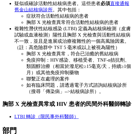
疑似或確診活動性結核病患者。這些患者
必須
直接通報
舊金山結核病診所
。其中包括：
症狀符合活動性結核病的患者
胸部 X 光檢查異常符合活動性結核病的患者
複雜性潛伏性結核感染 (LTBI) 定義為結核病檢測（皮膚
試驗或血液檢測）陽性且胸部 X 光檢查與活動性結核病
不一致，並且是進展或治療複雜性的一個高風險因素。
（註：高危險群中 TST 5 毫米或以上被視為陽性）
胸部 X 光檢查異常，符合已治癒的舊結核病
免疫抑制：HIV感染、移植受者、TNF-α拮抗劑、
類固醇治療（相當於潑尼松≥15毫克/天，持續≥1個
月）或其他免疫抑制藥物
聯繫正在處理的案件
如有臨床問題，請透過電子方式諮詢結核病診所
（搜尋「傳染病」-->結核病診所）。
胸部 X 光檢查異常或 HIV 患者的民間外科醫師轉診
LTBI 轉診（限民事外科醫師）
部門