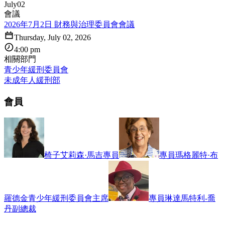
July
02
會議
2026年7月2日 財務與治理委員會會議
Thursday, July 02, 2026
4:00 pm
相關部門
青少年緩刑委員會
未成年人緩刑部
會員
椅子
艾莉森·馬吉
專員
專員
瑪格麗特·布
羅德金
青少年緩刑委員會主席
專員
琳達馬特利-喬
丹
副總裁