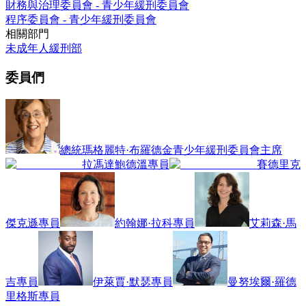
財務與治理委員會 - 青少年緩刑委員會
程序委員會 - 青少年緩刑委員會
相關部門
未成年人緩刑部
委員們
總統
瑪格麗特·布羅德金
青少年緩刑委員會主席
拉馮達鮑德溫
專員
賽德里克
傑克遜
專員
約翰娜·拉科
專員
艾莉森·馬
吉
專員
伊萊賈·默瑟
專員
曼努埃爾·羅德
里格斯
專員