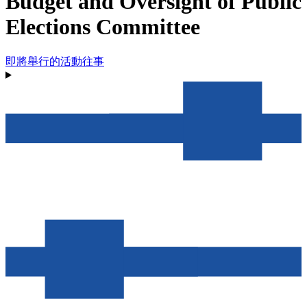
Budget and Oversight of Public
Elections Committee
即將舉行的活動
往事