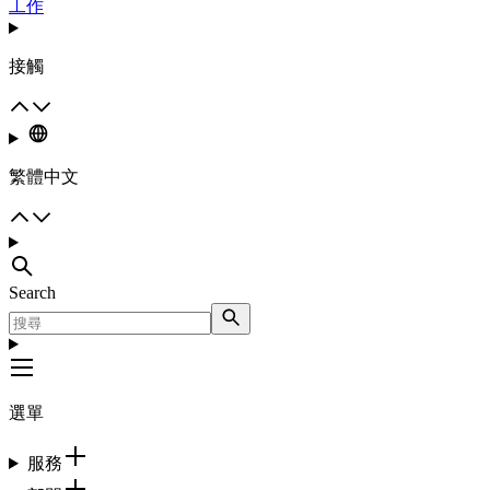
工作
接觸
繁體中文
Search
選單
服務