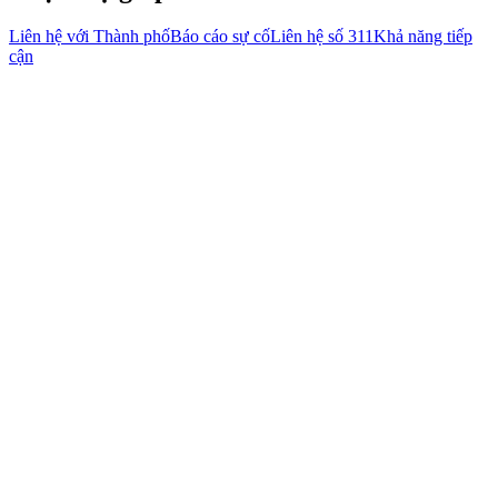
Liên hệ với Thành phố
Báo cáo sự cố
Liên hệ số 311
Khả năng tiếp
cận