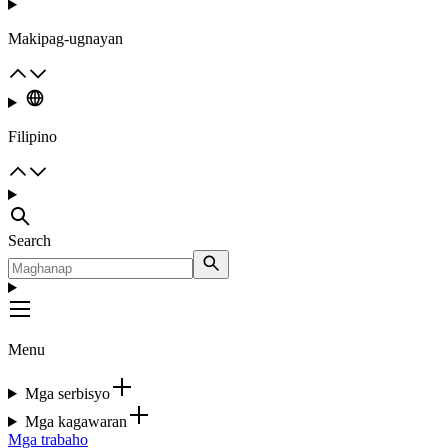
Makipag-ugnayan
Filipino
Search
Menu
Mga serbisyo
Mga kagawaran
Mga trabaho