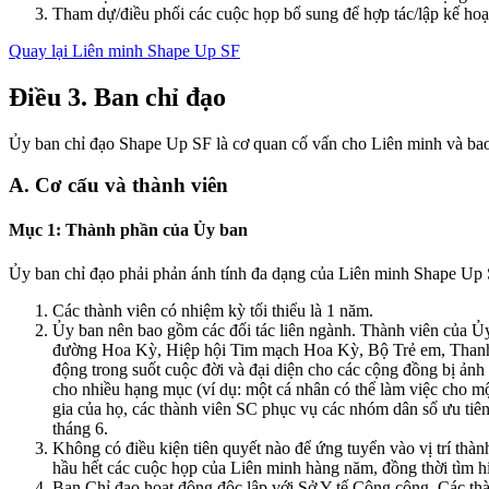
Tham dự/điều phối các cuộc họp bổ sung để hợp tác/lập kế ho
Quay lại Liên minh Shape Up SF
Điều 3. Ban chỉ đạo
Ủy ban chỉ đạo Shape Up SF là cơ quan cố vấn cho Liên minh và ba
A. Cơ cấu và thành viên
Mục 1: Thành phần của Ủy ban
Ủy ban chỉ đạo phải phản ánh tính đa dạng của Liên minh Shape Up SF
Các thành viên có nhiệm kỳ tối thiểu là 1 năm.
Ủy ban nên bao gồm các đối tác liên ngành. Thành viên của Ủy 
đường Hoa Kỳ, Hiệp hội Tim mạch Hoa Kỳ, Bộ Trẻ em, Thanh t
động trong suốt cuộc đời và đại diện cho các cộng đồng bị ản
cho nhiều hạng mục (ví dụ: một cá nhân có thể làm việc cho m
gia của họ, các thành viên SC phục vụ các nhóm dân số ưu tiê
tháng 6.
Không có điều kiện tiên quyết nào để ứng tuyển vào vị trí th
hầu hết các cuộc họp của Liên minh hàng năm, đồng thời tìm h
Ban Chỉ đạo hoạt động độc lập với Sở Y tế Công cộng. Các th