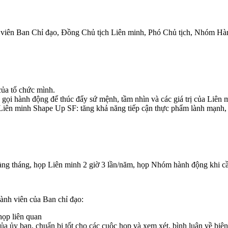
h viên Ban Chỉ đạo, Đồng Chủ tịch Liên minh, Phó Chủ tịch, Nhóm Hà
của tổ chức mình.
 gọi hành động để thúc đẩy sứ mệnh, tầm nhìn và các giá trị của Liên 
a Liên minh Shape Up SF: tăng khả năng tiếp cận thực phẩm lành mạnh, 
 hàng tháng, họp Liên minh 2 giờ 3 lần/năm, họp Nhóm hành động khi cầ
hành viên của Ban chỉ đạo:
họp liên quan
ủa ủy ban, chuẩn bị tốt cho các cuộc họp và xem xét, bình luận về biê