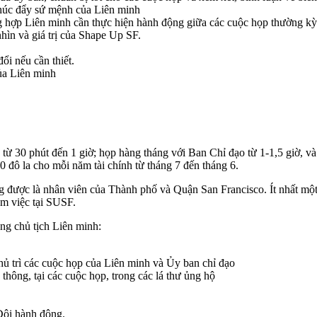
thúc đẩy sứ mệnh của Liên minh
ng hợp Liên minh cần thực hiện hành động giữa các cuộc họp thường kỳ
hìn và giá trị của Shape Up SF.
ổi nếu cần thiết.
ủa Liên minh
 từ 30 phút đến 1 giờ; họp hàng tháng với Ban Chỉ đạo từ 1-1,5 giờ, và
 đô la cho mỗi năm tài chính từ tháng 7 đến tháng 6.
 được là nhân viên của Thành phố và Quận San Francisco. Ít nhất một
àm việc tại SUSF.
ng chủ tịch Liên minh:
chủ trì các cuộc họp của Liên minh và Ủy ban chỉ đạo
 thông, tại các cuộc họp, trong các lá thư ủng hộ
Đội hành động.