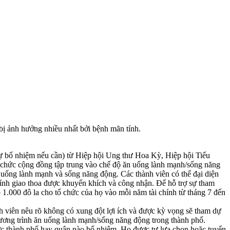
bị ảnh hưởng nhiều nhất bởi bệnh mãn tính.
 tự bổ nhiệm nếu cần) từ Hiệp hội Ung thư Hoa Kỳ, Hiệp hội Tiểu
chức cộng đồng tập trung vào chế độ ăn uống lành mạnh/sống năng
 uống lành mạnh và sống năng động. Các thành viên có thể đại diện
Tính giao thoa được khuyến khích và công nhận. Để hỗ trợ sự tham
1.000 đô la cho tổ chức của họ vào mỗi năm tài chính từ tháng 7 đến
h viên nêu rõ không có xung đột lợi ích và được kỳ vọng sẽ tham dự
hương trình ăn uống lành mạnh/sống năng động trong thành phố.
ức thành phố hay quận nào bổ nhiệm. Họ được tự lựa chọn hoặc tuyển