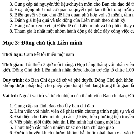
Cung cấp tài nguyên/dữ liệu/chuyên môn cho Ban chỉ đạo để 
Hoạt động như một cơ quan ra quyết định tạm thời trong trườ
Biểu quyết về các chủ đề liên quan phù hợp với sứ mệnh, tầm n
Đánh giá hiệu quả và tác động của Liên minh theo định kỳ.
Hàng năm xem xét lại Điều lệ của Liên minh và bỏ phiếu thay đ
Tham gia ít nhất một nhóm hành động để thúc đẩy công việc c
Mục 3: Đồng chủ tịch Liên minh
Thời hạn:
Cam kết tối thiểu một năm
Thời gian:
Tối thiểu 2 giờ mỗi tháng. (Họp hàng tháng với nhân viên
giờ). Đồng Chủ tịch Liên minh nhận được khoản trợ cấp tổ chức 1.000
Quy trình:
do Ban Chỉ đạo đề cử và phê duyệt. Đồng Chủ tịch không
không được pháp luật cho phép vận động hành lang trong thời gian l
Vai trò:
Ngoài vai trò và trách nhiệm của thành viên Ban chỉ đạo, Đồ
Cung cấp sự lãnh đạo cho Ủy ban chỉ đạo
Làm việc với nhân viên để phát triển chương trình nghị sự và 
Đại diện cho Liên minh tại các sự kiện, trên phương tiện truyền
Viết phần giới thiệu bản tin Liên minh hai tháng một lần
Thực hiện các trách nhiệm khác do Ban chỉ đạo giao
Được khuyến khích nhưng không bắt buộc phải tham gia vào 