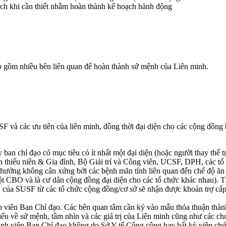
ạch khi cần thiết nhằm hoàn thành kế hoạch hành động
o gồm nhiều bên liên quan để hoàn thành sứ mệnh của Liên minh.
 và các ưu tiên của liên minh, đồng thời đại diện cho các cộng đồng 
ban chỉ đạo có mục tiêu có ít nhất một đại diện (hoặc người thay thế
hiếu niên & Gia đình, Bộ Giải trí và Công viên, UCSF, DPH, các tổ 
h hưởng không cân xứng bởi các bệnh mãn tính liên quan đến chế độ ăn
ột CBO và là cư dân cộng đồng đại diện cho các tổ chức khác nhau). 
n của SUSF từ các tổ chức cộng đồng/cơ sở sẽ nhận được khoản trợ cấp 
ành viên Ban Chỉ đạo. Các bên quan tâm cần ký vào mẫu thỏa thuận thàn
iểu về sứ mệnh, tầm nhìn và các giá trị của Liên minh cũng như các c
ành viên Ban Chỉ đạo không do Sở Y tế Công cộng hay bất kỳ viên ch