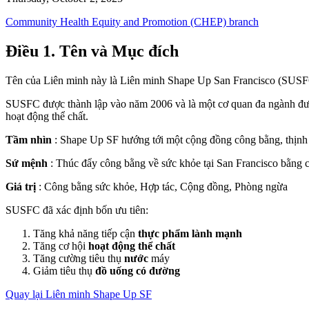
Community Health Equity and Promotion (CHEP) branch
Điều 1. Tên và Mục đích
Tên của Liên minh này là Liên minh Shape Up San Francisco (SUSF
SUSFC được thành lập vào năm 2006 và là một cơ quan đa ngành được 
hoạt động thể chất.
Tầm nhìn
: Shape Up SF hướng tới một cộng đồng công bằng, thịnh v
Sứ mệnh
: Thúc đẩy công bằng về sức khỏe tại San Francisco bằng c
Giá trị
: Công bằng sức khỏe, Hợp tác, Cộng đồng, Phòng ngừa
SUSFC đã xác định bốn ưu tiên:
Tăng khả năng tiếp cận
thực phẩm lành mạnh
Tăng cơ hội
hoạt động thể chất
Tăng cường tiêu thụ
nước
máy
Giảm tiêu thụ
đồ uống có đường
Quay lại Liên minh Shape Up SF