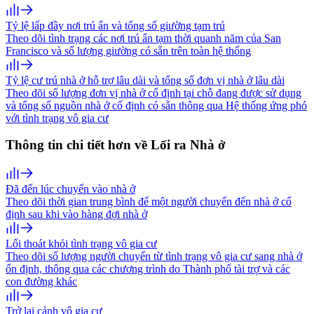
Tỷ lệ lấp đầy nơi trú ẩn và tổng số giường tạm trú
Theo dõi tình trạng các nơi trú ẩn tạm thời quanh năm của San
Francisco và số lượng giường có sẵn trên toàn hệ thống
Tỷ lệ cư trú nhà ở hỗ trợ lâu dài và tổng số đơn vị nhà ở lâu dài
Theo dõi số lượng đơn vị nhà ở cố định tại chỗ đang được sử dụng
và tổng số nguồn nhà ở cố định có sẵn thông qua Hệ thống ứng phó
với tình trạng vô gia cư
Thông tin chi tiết hơn về Lối ra Nhà ở
Đã đến lúc chuyển vào nhà ở
Theo dõi thời gian trung bình để một người chuyển đến nhà ở cố
định sau khi vào hàng đợi nhà ở
Lối thoát khỏi tình trạng vô gia cư
Theo dõi số lượng người chuyển từ tình trạng vô gia cư sang nhà ở
ổn định, thông qua các chương trình do Thành phố tài trợ và các
con đường khác
Trở lại cảnh vô gia cư