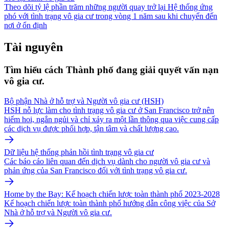
Theo dõi tỷ lệ phần trăm những người quay trở lại Hệ thống ứng
phó với tình trạng vô gia cư trong vòng 1 năm sau khi chuyển đến
nơi ở ổn định
Tài nguyên
Tìm hiểu cách Thành phố đang giải quyết vấn nạn
vô gia cư.
Bộ phận Nhà ở hỗ trợ và Người vô gia cư (HSH)
HSH nỗ lực làm cho tình trạng vô gia cư ở San Francisco trở nên
hiếm hoi, ngắn ngủi và chỉ xảy ra một lần thông qua việc cung cấp
các dịch vụ được phối hợp, tận tâm và chất lượng cao.
Dữ liệu hệ thống phản hồi tình trạng vô gia cư
Các báo cáo liên quan đến dịch vụ dành cho người vô gia cư và
phản ứng của San Francisco đối với tình trạng vô gia cư.
Home by the Bay: Kế hoạch chiến lược toàn thành phố 2023-2028
Kế hoạch chiến lược toàn thành phố hướng dẫn công việc của Sở
Nhà ở hỗ trợ và Người vô gia cư.