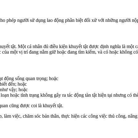
phép người sử dụng lao động phân biệt đối xử với những người nộp đơ
ết tật. Một cá nhân đủ điều kiện khuyết tật được định nghĩa là một c
 của một vị trí đang nắm giữ hoặc đang tìm kiếm, và có hoặc không có 
ạt động sống quan trọng; hoặc
biết đến; hoặc
 như vậy; hoặc
oạn hoặc tình trạng không gây ra tác động tàn tật hiện tại nhưng có thể
uan cũng được coi là khuyết tật.
, làm việc, chăm sóc bản thân, thực hiện các công việc thủ công, nâng v