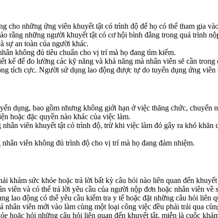
g cho những ứng viên khuyết tật có trình độ để họ có thể tham gia và
bảo rằng những người khuyết tật có cơ hội bình đẳng trong quá trình nộ
à sự an toàn của người khác.
nhân không đủ tiêu chuẩn cho vị trí mà họ đang tìm kiếm.
hiết kế để đo lường các kỹ năng và khả năng mà nhân viên sẽ cần trong 
g tích cực. Người sử dụng lao động được tự do tuyển dụng ứng viên c
uyển dụng, bao gồm nhưng không giới hạn ở việc thăng chức, chuyển n
kiện hoặc đặc quyền nào khác của việc làm.
hân viên khuyết tật có trình độ, trừ khi việc làm đó gây ra khó khăn 
 nhân viên không đủ trình độ cho vị trí mà họ đang đảm nhiệm.
 khám sức khỏe hoặc trả lời bất kỳ câu hỏi nào liên quan đến khuyết 
 viên và có thể trả lời yêu cầu của người nộp đơn hoặc nhân viên về s
ng lao động có thể yêu cầu kiểm tra y tế hoặc đặt những câu hỏi liên qu
ả nhân viên mới vào làm cùng một loại công việc đều phải trải qua cùn
e hoặc hỏi những câu hỏi liên quan đến khuyết tật, miễn là cuộc khám