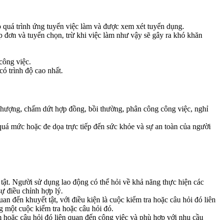
o quá trình ứng tuyển việc làm và được xem xét tuyển dụng.
p đơn và tuyển chọn, trừ khi việc làm như vậy sẽ gây ra khó khăn
công việc.
ó trình độ cao nhất.
hượng, chấm dứt hợp đồng, bồi thường, phân công công việc, nghỉ
quá mức hoặc đe dọa trực tiếp đến sức khỏe và sự an toàn của người
tật. Người sử dụng lao động có thể hỏi về khả năng thực hiện các
ự điều chỉnh hợp lý.
an đến khuyết tật, với điều kiện là cuộc kiểm tra hoặc câu hỏi đó liên
g một cuộc kiểm tra hoặc câu hỏi đó.
 hoặc câu hỏi đó liên quan đến công việc và phù hợp với nhu cầu