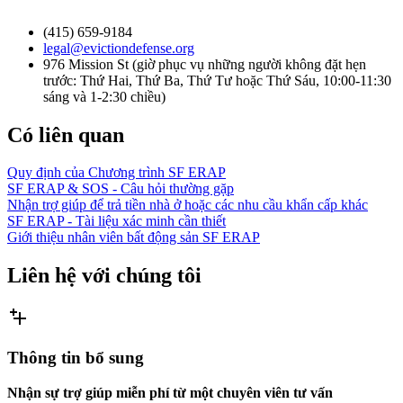
(415) 659-9184
legal@evictiondefense.org
976 Mission St (giờ phục vụ những người không đặt hẹn
trước: Thứ Hai, Thứ Ba, Thứ Tư hoặc Thứ Sáu, 10:00-11:30
sáng và 1-2:30 chiều)
Có liên quan
Quy định của Chương trình SF ERAP
SF ERAP & SOS - Câu hỏi thường gặp
Nhận trợ giúp để trả tiền nhà ở hoặc các nhu cầu khẩn cấp khác
SF ERAP - Tài liệu xác minh cần thiết
Giới thiệu nhân viên bất động sản SF ERAP
Liên hệ với chúng tôi
Thông tin bổ sung
Nhận sự trợ giúp miễn phí từ một chuyên viên tư vấn