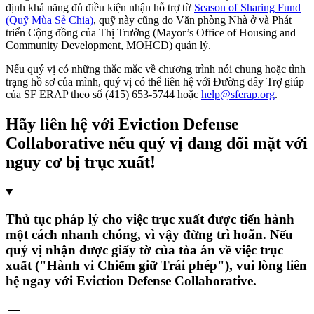
định khả năng đủ điều kiện nhận hỗ trợ từ
Season of Sharing Fund
(Quỹ Mùa Sẻ Chia)
, quỹ này cũng do Văn phòng Nhà ở và Phát
triển Cộng đồng của Thị Trưởng (Mayor’s Office of Housing and
Community Development, MOHCD) quản lý.
Nếu quý vị có những thắc mắc về chương trình nói chung hoặc tình
trạng hồ sơ của mình, quý vị có thể liên hệ với Đường dây Trợ giúp
của SF ERAP theo số (415) 653-5744 hoặc
help@sferap.org
.
Hãy liên hệ với Eviction Defense
Collaborative nếu quý vị đang đối mặt với
nguy cơ bị trục xuất!
Thủ tục pháp lý cho việc trục xuất được tiến hành
một cách nhanh chóng, vì vậy đừng trì hoãn. Nếu
quý vị nhận được giấy tờ của tòa án về việc trục
xuất ("Hành vi Chiếm giữ Trái phép"), vui lòng liên
hệ ngay với Eviction Defense Collaborative.