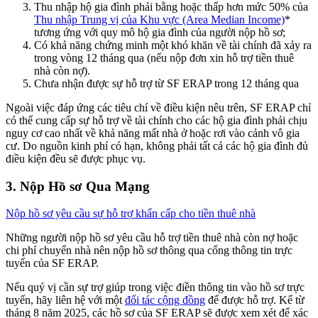
Thu nhập hộ gia đình phải bằng hoặc thấp hơn mức 50% của
Thu nhập Trung vị của Khu vực (Area Median Income)
*
tương ứng với quy mô hộ gia đình của người nộp hồ sơ;
Có khả năng chứng minh một khó khăn về tài chính đã xảy ra
trong vòng 12 tháng qua (nếu nộp đơn xin hỗ trợ tiền thuê
nhà còn nợ).
Chưa nhận được sự hỗ trợ từ SF ERAP trong 12 tháng qua
Ngoài việc đáp ứng các tiêu chí về điều kiện nêu trên, SF ERAP chỉ
có thể cung cấp sự hỗ trợ về tài chính cho các hộ gia đình phải chịu
nguy cơ cao nhất về khả năng mất nhà ở hoặc rơi vào cảnh vô gia
cư. Do nguồn kinh phí có hạn, không phải tất cả các hộ gia đình đủ
điều kiện đều sẽ được phục vụ.
3. Nộp Hồ sơ Qua Mạng
Nộp hồ sơ yêu cầu sự hỗ trợ khẩn cấp cho tiền thuê nhà
Những người nộp hồ sơ yêu cầu hỗ trợ tiền thuê nhà còn nợ hoặc
chi phí chuyển nhà nên nộp hồ sơ thông qua cổng thông tin trực
tuyến của SF ERAP.
Nếu quý vị cần sự trợ giúp trong việc điền thông tin vào hồ sơ trực
tuyến, hãy liên hệ với một
đối tác cộng đồng
để được hỗ trợ. Kể từ
tháng 8 năm 2025, các hồ sơ của SF ERAP sẽ được xem xét để xác