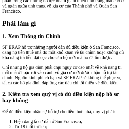
phần trong các những nỗ lực nhằm giảm thiểu tình trạng mất chỗ ở
và ngăn ngừa tình trạng vô gia cư của Thành phố và Quận San
Francisco.
Phải làm gì
1. Xem Thông tin Chính
SF ERAP hỗ trợ những người dân đủ điều kiện ở San Francisco,
đang nợ tiền thuê nhà do một khó khăn về tài chính hoặc không đủ
khả năng trả tiền đặt cọc cho căn hộ mới mà họ đã tìm được.
Chỉ những hộ gia đình phải chịu nguy cơ cao nhất về khả năng bị
mất nhà ở hoặc rơi vào cảnh vô gia cư mới được nhận hỗ trợ tài
chính. Nguồn kinh phí có hạn và SF ERAP sẽ không thể phục vụ
tất cả các hộ gia đình đáp ứng các tiêu chí tối thiểu về điều kiện.
2. Kiểm tra xem quý vị có đủ điều kiện nộp hồ sơ
hay không
Để đủ điều kiện nhận sự hỗ trợ cho tiền thuê nhà, quý vị phải:
Hiện đang là cư dân ở San Francisco;
Từ 18 tuổi trở lên;