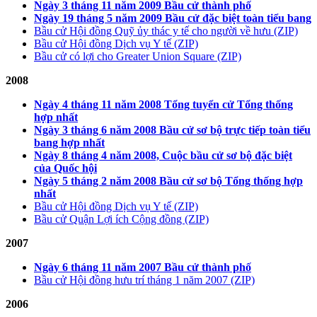
Ngày 3 tháng 11 năm 2009 Bầu cử thành phố
Ngày 19 tháng 5 năm 2009 Bầu cử đặc biệt toàn tiểu bang
Bầu cử Hội đồng Quỹ ủy thác y tế cho người về hưu (ZIP)
Bầu cử Hội đồng Dịch vụ Y tế (ZIP)
Bầu cử có lợi cho Greater Union Square (ZIP)
2008
Ngày 4 tháng 11 năm 2008 Tổng tuyển cử Tổng thống
hợp nhất
Ngày 3 tháng 6 năm 2008 Bầu cử sơ bộ trực tiếp toàn tiểu
bang hợp nhất
Ngày 8 tháng 4 năm 2008, Cuộc bầu cử sơ bộ đặc biệt
của Quốc hội
Ngày 5 tháng 2 năm 2008 Bầu cử sơ bộ Tổng thống hợp
nhất
Bầu cử Hội đồng Dịch vụ Y tế (ZIP)
Bầu cử Quận Lợi ích Cộng đồng (ZIP)
2007
Ngày 6 tháng 11 năm 2007 Bầu cử thành phố
Bầu cử Hội đồng hưu trí tháng 1 năm 2007 (ZIP)
2006