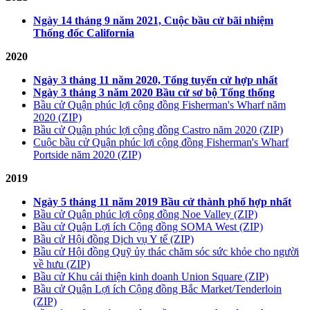
Ngày 14 tháng 9 năm 2021, Cuộc bầu cử bãi nhiệm
Thống đốc California
2020
Ngày 3 tháng 11 năm 2020, Tổng tuyển cử hợp nhất
Ngày 3 tháng 3 năm 2020 Bầu cử sơ bộ Tổng thống
Bầu cử Quận phúc lợi cộng đồng Fisherman's Wharf năm
2020 (ZIP)
Bầu cử Quận phúc lợi cộng đồng Castro năm 2020 (ZIP)
Cuộc bầu cử Quận phúc lợi cộng đồng Fisherman's Wharf
Portside năm 2020 (ZIP)
2019
Ngày 5 tháng 11 năm 2019 Bầu cử thành phố hợp nhất
Bầu cử Quận phúc lợi cộng đồng Noe Valley (ZIP)
Bầu cử Quận Lợi ích Cộng đồng SOMA West (ZIP)
Bầu cử Hội đồng Dịch vụ Y tế (ZIP)
Bầu cử Hội đồng Quỹ ủy thác chăm sóc sức khỏe cho người
về hưu (ZIP)
Bầu cử Khu cải thiện kinh doanh Union Square (ZIP)
Bầu cử Quận Lợi ích Cộng đồng Bắc Market/Tenderloin
(ZIP)