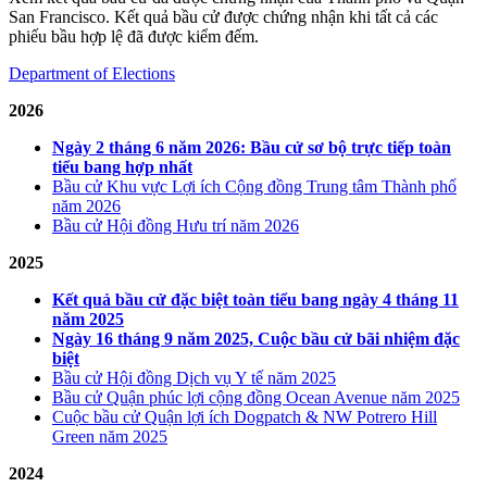
San Francisco. Kết quả bầu cử được chứng nhận khi tất cả các
phiếu bầu hợp lệ đã được kiểm đếm.
Department of Elections
2026
Ngày 2 tháng 6 năm 2026: Bầu cử sơ bộ trực tiếp toàn
tiểu bang hợp nhất
Bầu cử Khu vực Lợi ích Cộng đồng Trung tâm Thành phố
năm 2026
Bầu cử Hội đồng Hưu trí năm 2026
2025
Kết quả bầu cử đặc biệt toàn tiểu bang ngày 4 tháng 11
năm 2025
Ngày 16 tháng 9 năm 2025, Cuộc bầu cử bãi nhiệm đặc
biệt
Bầu cử Hội đồng Dịch vụ Y tế năm 2025
Bầu cử Quận phúc lợi cộng đồng Ocean Avenue năm 2025
Cuộc bầu cử Quận lợi ích Dogpatch & NW Potrero Hill
Green năm 2025
2024