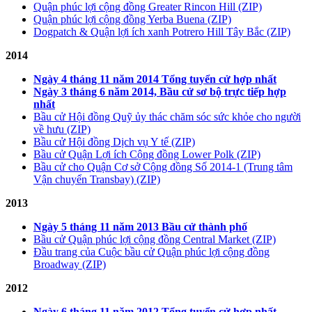
Quận phúc lợi cộng đồng Greater Rincon Hill (ZIP)
Quận phúc lợi cộng đồng Yerba Buena (ZIP)
Dogpatch & Quận lợi ích xanh Potrero Hill Tây Bắc (ZIP)
2014
Ngày 4 tháng 11 năm 2014 Tổng tuyển cử hợp nhất
Ngày 3 tháng 6 năm 2014, Bầu cử sơ bộ trực tiếp hợp
nhất
Bầu cử Hội đồng Quỹ ủy thác chăm sóc sức khỏe cho người
về hưu (ZIP)
Bầu cử Hội đồng Dịch vụ Y tế (ZIP)
Bầu cử Quận Lợi ích Cộng đồng Lower Polk (ZIP)
Bầu cử cho Quận Cơ sở Cộng đồng Số 2014-1 (Trung tâm
Vận chuyển Transbay) (ZIP)
2013
Ngày 5 tháng 11 năm 2013 Bầu cử thành phố
Bầu cử Quận phúc lợi cộng đồng Central Market (ZIP)
Đầu trang của Cuộc bầu cử Quận phúc lợi cộng đồng
Broadway (ZIP)
2012
Ngày 6 tháng 11 năm 2012 Tổng tuyển cử hợp nhất