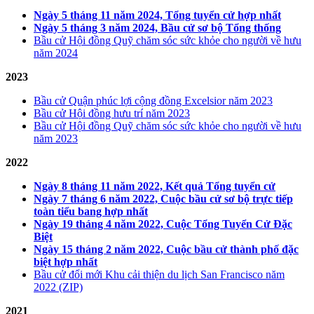
Ngày 5 tháng 11 năm 2024, Tổng tuyển cử hợp nhất
Ngày 5 tháng 3 năm 2024, Bầu cử sơ bộ Tổng thống
Bầu cử Hội đồng Quỹ chăm sóc sức khỏe cho người về hưu
năm 2024
2023
Bầu cử Quận phúc lợi cộng đồng Excelsior năm 2023
Bầu cử Hội đồng hưu trí năm 2023
Bầu cử Hội đồng Quỹ chăm sóc sức khỏe cho người về hưu
năm 2023
2022
Ngày 8 tháng 11 năm 2022, Kết quả Tổng tuyển cử
Ngày 7 tháng 6 năm 2022, Cuộc bầu cử sơ bộ trực tiếp
toàn tiểu bang hợp nhất
Ngày 19 tháng 4 năm 2022, Cuộc Tổng Tuyển Cử Đặc
Biệt
Ngày 15 tháng 2 năm 2022, Cuộc bầu cử thành phố đặc
biệt hợp nhất
Bầu cử đổi mới Khu cải thiện du lịch San Francisco năm
2022 (ZIP)
2021