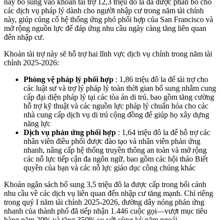
này bổ sung vào khoản tài trợ 12,3 triệu đô la đã được phân bổ cho
các dịch vụ pháp lý dành cho người nhập cư trong năm tài chính
này, giúp củng cố hệ thống ứng phó phối hợp của San Francisco và
mở rộng nguồn lực để đáp ứng nhu cầu ngày càng tăng liên quan
đến nhập cư.
Khoản tài trợ này sẽ hỗ trợ hai lĩnh vực dịch vụ chính trong năm tài
chính 2025-2026:
Phòng vệ pháp lý phối hợp
: 1,86 triệu đô la để tài trợ cho
các luật sư và trợ lý pháp lý toàn thời gian bổ sung nhằm cung
cấp đại diện pháp lý tại các tòa án di trú, bao gồm tăng cường
hỗ trợ kỹ thuật và các nguồn lực pháp lý chuẩn hóa cho các
nhà cung cấp dịch vụ di trú cộng đồng để giúp họ xây dựng
năng lực
Dịch vụ phản ứng phối hợp
: 1,64 triệu đô la để hỗ trợ các
nhân viên điều phối được đào tạo và nhân viên phản ứng
nhanh, nâng cấp hệ thống truyền thông an toàn và mở rộng
các nỗ lực tiếp cận đa ngôn ngữ, bao gồm các hội thảo Biết
quyền của bạn và các nỗ lực giáo dục công chúng khác
Khoản ngân sách bổ sung 3,5 triệu đô la được cấp trong bối cảnh
nhu cầu về các dịch vụ liên quan đến nhập cư tăng mạnh. Chỉ riêng
trong quý I năm tài chính 2025-2026, đường dây nóng phản ứng
nhanh của thành phố đã tiếp nhận 1.446 cuộc gọi—vượt mục tiêu
hàng năm 20% và tăng 350% so với cùng kỳ năm ngoái.