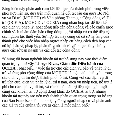
Sáng kiến này phản ánh cam kết liên tục của thành phố trong việc
phối hợp liên sở, dựa trên mối quan hệ đối tác lâu dài giữa Bộ Nội
vụ và Di trú (MOHCD) và Văn phòng Tham gia Cộng đồng và Di
trú (OCEIA). MOHCD và OCEIA cùng nhau hợp tác để liên kết
các dịch vụ pháp lý, hoạt động tiếp cận cộng đồng và các chiến lược
chính sách nhằm đảm bảo cộng đồng người nhập cư có thể tiếp cận
các nguồn lực thiết yếu. Sự hợp tác này củng cố cơ sở hạ tầng của
thành phố cho việc hòa nhập người nhập cư bằng cách tích hợp các
nỗ lực bảo vệ pháp lý, phản ứng nhanh và giáo dục công chúng
giữa các sở ban ngành và các đối tác cộng đồng.
“Chúng tôi hoan nghênh khoản tài trợ bổ sung này vào thời điểm
quan trọng như vậy,”
Jorge Rivas, Giám đốc Điều hành của
OCEIA
, phát biểu. “Việc tài trợ cho các dịch vụ bảo vệ pháp lý di
trú và ứng phó cộng đồng của MOHCD là một phần thiết yếu trong
các dịch vụ di trú được thành phố hỗ trợ. Cùng với các dịch vụ di
trú tích cực, dịch vụ pháp lý di trú tị nạn, dịch vụ nhập tịch, hỗ trợ lệ
phí cho các dịch vụ di trú, và các khoản tài trợ tiếp cận ngôn ngữ
cùng các khoản tài trợ cộng đồng khác do OCEIA tài trợ, những
khoản tài trợ này tạo nên một thành phần quan trọng trong sự hỗ trợ
của San Francisco dành cho cộng đồng người nhập cư và phản ánh
các giá trị của chúng tôi với tư cách là một thành phố.”