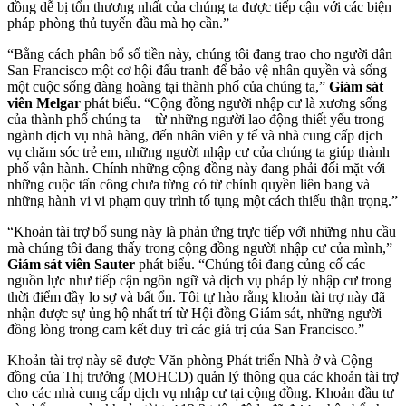
đồng dễ bị tổn thương nhất của chúng ta được tiếp cận với các biện
pháp phòng thủ tuyến đầu mà họ cần.”
“Bằng cách phân bổ số tiền này, chúng tôi đang trao cho người dân
San Francisco một cơ hội đấu tranh để bảo vệ nhân quyền và sống
một cuộc sống đàng hoàng tại thành phố của chúng ta,”
Giám sát
viên Melgar
phát biểu. “Cộng đồng người nhập cư là xương sống
của thành phố chúng ta—từ những người lao động thiết yếu trong
ngành dịch vụ nhà hàng, đến nhân viên y tế và nhà cung cấp dịch
vụ chăm sóc trẻ em, những người nhập cư của chúng ta giúp thành
phố vận hành. Chính những cộng đồng này đang phải đối mặt với
những cuộc tấn công chưa từng có từ chính quyền liên bang và
những hành vi vi phạm quy trình tố tụng một cách thiếu thận trọng.”
“Khoản tài trợ bổ sung này là phản ứng trực tiếp với những nhu cầu
mà chúng tôi đang thấy trong cộng đồng người nhập cư của mình,”
Giám sát viên Sauter
phát biểu. “Chúng tôi đang củng cố các
nguồn lực như tiếp cận ngôn ngữ và dịch vụ pháp lý nhập cư trong
thời điểm đầy lo sợ và bất ổn. Tôi tự hào rằng khoản tài trợ này đã
nhận được sự ủng hộ nhất trí từ Hội đồng Giám sát, những người
đồng lòng trong cam kết duy trì các giá trị của San Francisco.”
Khoản tài trợ này sẽ được Văn phòng Phát triển Nhà ở và Cộng
đồng của Thị trưởng (MOHCD) quản lý thông qua các khoản tài trợ
cho các nhà cung cấp dịch vụ nhập cư tại cộng đồng. Khoản đầu tư