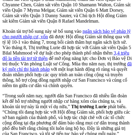
Chyanne Chen, Giám sát viên Quận 10 Shamann Walton, Giám sát
viên Quận 7 Myrna Melgar, Giám sát viên Quận 6 Matt Dorsey,
Giám sát viên Quận 3 Danny Sauter, và Chủ tịch Hội đồng Giám
sát kiêm Giám sát viên Quận 8 Rafael Mandelman.
Khoản tài trợ bổ sung này sẽ bổ sung vào
ngân sách bảo vệ pháp lý
cho người nhập cư, vốn
đã được Hội đồng Giám sát thông qua với
tỷ lệ 10-1 vào tháng 7, trong bối cảnh thâm hụt ngân sách lịch sử.
Vào tháng 8, Thị trưởng Lurie đã hợp tác với Giám sát viên Quận 5
Bilal Mahmood về dự luật cho phép thành phố nhận thêm
3,4 triệu
đô la tiền tài trợ từ thiện
để mở rộng năng lực cho Đơn vị Bảo vệ Di
trú thuộc Văn phòng Luật sư Công. Mùa thu năm nay, thị trưởng
đã
ký một chỉ thị hành pháp
với một loạt hành động rõ ràng và quyết
đoán nhằm phối hợp các quy trình an toàn công cộng và truyền
thông, hỗ trợ cộng đồng người nhập cư San Francisco và củng cố
niềm tin giữa cư dân và chính quyền.
“Trong suốt năm nay, người dân San Francisco đã nhiều lần đoàn
kết để hỗ trợ những người nhập cư hàng xóm của chúng ta, và
khoản tài trợ này là một ví dụ nữa,”
Thị trưởng Lurie
phát biểu.
“Chúng tôi đang hợp tác với Hội đồng Giám sát, phối hợp giữa các
sở ban ngành của thành phố, và hợp tác chặt chẽ với các tổ chức
cộng đồng tại địa phương để đảm bảo rằng mọi cư dân trong thành
phố đều biết rằng chúng tôi luôn ủng hộ họ. Đây là những giá trị
của San Francisco, và tôi sẽ tiếp tục bảo vệ chúng mỗi ngày.”