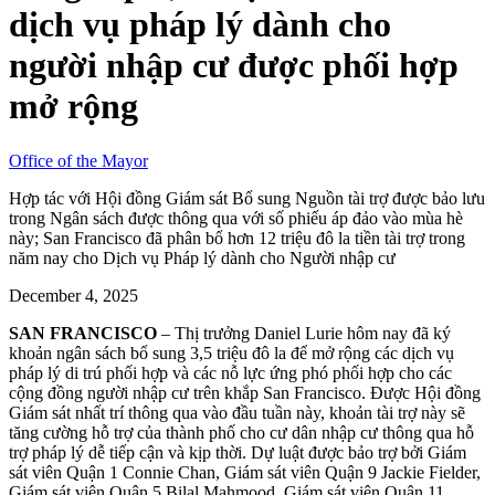
dịch vụ pháp lý dành cho
người nhập cư được phối hợp
mở rộng
Office of the Mayor
Hợp tác với Hội đồng Giám sát Bổ sung Nguồn tài trợ được bảo lưu
trong Ngân sách được thông qua với số phiếu áp đảo vào mùa hè
này; San Francisco đã phân bổ hơn 12 triệu đô la tiền tài trợ trong
năm nay cho Dịch vụ Pháp lý dành cho Người nhập cư
December 4, 2025
SAN FRANCISCO
– Thị trưởng Daniel Lurie hôm nay đã ký
khoản ngân sách bổ sung 3,5 triệu đô la để mở rộng các dịch vụ
pháp lý di trú phối hợp và các nỗ lực ứng phó phối hợp cho các
cộng đồng người nhập cư trên khắp San Francisco. Được Hội đồng
Giám sát nhất trí thông qua vào đầu tuần này, khoản tài trợ này sẽ
tăng cường hỗ trợ của thành phố cho cư dân nhập cư thông qua hỗ
trợ pháp lý dễ tiếp cận và kịp thời. Dự luật được bảo trợ bởi Giám
sát viên Quận 1 Connie Chan, Giám sát viên Quận 9 Jackie Fielder,
Giám sát viên Quận 5 Bilal Mahmood, Giám sát viên Quận 11