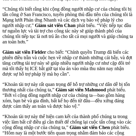
“Chúng tôi biết rằng khi cộng đồng người nhập cư của chúng tôi bị
tấn công ở San Francisco, tuyến phòng thủ đầu tiên của chúng tôi là
Mạng lưới Phản ứng Nhanh và các dịch vụ bảo vệ pháp lý cho
người nhập cư,”
Giám sát viên Chan
phát biểu. “Việc tiếp tục đầu
tư nguồn lực và tài trợ cho công tác này sẽ giúp thành phố của
chúng tôi tiếp tục là nơi trú ẩn cho tất cả mọi người và giúp chúng ta
an toàn hơn.”
Giám sát viên Fielder
cho biết: “Chính quyền Trump đã biến các
phiên điều trần và cuộc hẹn về nhập cư thành những cái bẫy, và đợt
tăng cường tài trợ này sẽ giúp nhiều người nhập cư như cặp đôi trẻ
mà tôi thấy bị ICE bắt giữ tại tòa án vào mùa thu năm nay nhận
được sự hỗ trợ pháp lý mà họ cần”.
“Khoản tài trợ này rất quan trọng để hỗ trợ những cư dân dễ bị tổn
thương nhất của chúng ta,”
Giám sát viên Mahmood
phát biểu.
“Bởi vì cộng đồng người nhập cư của chúng ta—bao gồm hàng
xóm, bạn bè và gia đình, bất kể họ đến từ đâu—đều xứng đáng
được cảm thấy an toàn và được bảo vệ.”
“Khoản tài trợ này thể hiện cam kết của thành phố chúng ta trong
việc làm bất cứ điều gì cần thiết để chống lại cuộc tấn công vào các
cộng đồng nhập cư của chúng ta,”
Giám sát viên Chen
phát biểu.
“Hôm nay là một bước tiến quan trọng nhằm đảm bảo các cộng