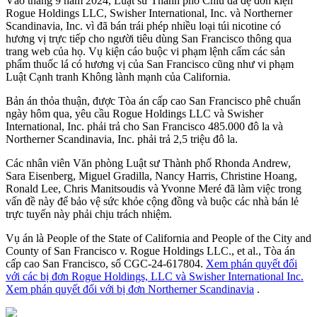
Vào tháng 9 năm 2024, Luật sư Thành phố Chiu đã đệ đơn kiện
Rogue Holdings LLC, Swisher International, Inc. và Northerner
Scandinavia, Inc. vì đã bán trái phép nhiều loại túi nicotine có
hương vị trực tiếp cho người tiêu dùng San Francisco thông qua
trang web của họ. Vụ kiện cáo buộc vi phạm lệnh cấm các sản
phẩm thuốc lá có hương vị của San Francisco cũng như vi phạm
Luật Cạnh tranh Không lành mạnh của California.
Bản án thỏa thuận, được Tòa án cấp cao San Francisco phê chuẩn
ngày hôm qua, yêu cầu Rogue Holdings LLC và Swisher
International, Inc. phải trả cho San Francisco 485.000 đô la và
Northerner Scandinavia, Inc. phải trả 2,5 triệu đô la.
Các nhân viên Văn phòng Luật sư Thành phố Rhonda Andrew,
Sara Eisenberg, Miguel Gradilla, Nancy Harris, Christine Hoang,
Ronald Lee, Chris Manitsoudis và Yvonne Meré đã làm việc trong
vấn đề này để bảo vệ sức khỏe cộng đồng và buộc các nhà bán lẻ
trực tuyến này phải chịu trách nhiệm.
Vụ án là People of the State of California and People of the City and
County of San Francisco v. Rogue Holdings LLC., et al., Tòa án
cấp cao San Francisco, số CGC-24-617804.
Xem phán quyết đối
với các bị đơn Rogue Holdings, LLC và Swisher International Inc.
Xem phán quyết đối với bị đơn Northerner Scandinavia
.