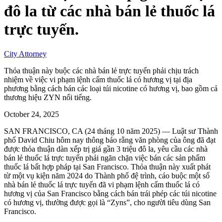
đô la từ các nhà bán lẻ thuốc lá
trực tuyến.
City Attorney
Thỏa thuận này buộc các nhà bán lẻ trực tuyến phải chịu trách
nhiệm về việc vi phạm lệnh cấm thuốc lá có hương vị tại địa
phương bằng cách bán các loại túi nicotine có hương vị, bao gồm cả
thương hiệu ZYN nổi tiếng.
October 24, 2025
SAN FRANCISCO, CA (24 tháng 10 năm 2025) — Luật sư Thành
phố David Chiu hôm nay thông báo rằng văn phòng của ông đã đạt
được thỏa thuận dàn xếp trị giá gần 3 triệu đô la, yêu cầu các nhà
bán lẻ thuốc lá trực tuyến phải ngăn chặn việc bán các sản phẩm
thuốc lá bất hợp pháp tại San Francisco. Thỏa thuận này xuất phát
từ một vụ kiện năm 2024 do Thành phố đệ trình, cáo buộc một số
nhà bán lẻ thuốc lá trực tuyến đã vi phạm lệnh cấm thuốc lá có
hương vị của San Francisco bằng cách bán trái phép các túi nicotine
có hương vị, thường được gọi là “Zyns”, cho người tiêu dùng San
Francisco.