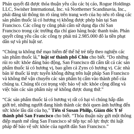
Phán quyết đã được thỏa thuận yêu cầu các bị cáo, Rogue Holdings
LLC, Swisher International, Inc. và Northerner Scandinavia, Inc.,
phải đăng tải thông tin rõ ràng trên trang web của họ nêu rõ rằng các
sản phẩm thuốc lá có hương vị không được phép bán tại San
Francisco. Các công ty cũng phải cấm sử dụng địa chỉ San
Francisco trong các trường địa chỉ giao hàng hoặc thanh toán. Phán
quyết cũng yêu cầu các công ty phải trả 2.985.000 đô la tiền phạt
dân sự và phí luật sư.
“Chúng ta không thể mạo hiểm để thế hệ trẻ tiếp theo nghiện các
sản phẩm thuốc lá,”
luật sư thành phố Chiu
cho biết. “Do những
rủi ro sức khỏe đáng báo động, San Francisco đã cấm tất cả các sản
phẩm thuốc lá có hương vị, bao gồm cả Zyns có hương vị. Các nhà
bán lẻ thuốc lá trực tuyến không đứng trên luật pháp San Francisco
và không thể vận chuyển các sản phẩm bị cấm vào thành phố của
chúng ta. Chúng tôi coi trọng việc bảo vệ sức khỏe cộng đồng và
việc bán các sản phẩm này sẽ không được dung thứ.”
“Các sản phẩm thuốc lá có hương vị rất có hại vì chúng hấp dẫn
giới trẻ, những người đang hình thành các thói quen ảnh hưởng đến
sức khỏe lâu dài của họ,”
Tiến sĩ Susan Philip, Giám đốc Y tế
thành phố San Francisco
cho biết. “Thỏa thuận này gửi một thông
điệp mạnh mẽ rằng San Francisco sẽ tiếp tục nỗ lực thực thi luật
pháp để bảo vệ sức khỏe của người dân San Francisco.”