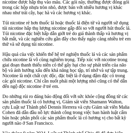
nicotine được hấp thụ vào máu. Các gói này, thường được đóng gói
trong các hộp nhựa tròn nhỏ, được bán với nhiều hương vị khác
nhau như trái cây, bạc hà và các hương vị khác.
Túi nicotine rẻ hơn thuốc lá hoặc thuốc lá điện tử và người sử dụng
túi nicotine hấp thụ lượng nicotine gấp đôi so với người hút thuốc lá.
Túi nicotine đặc biệt hấp dẫn giới trẻ do giá thành thấp và hương vị
bắt mắt, và các nghiên cứu gần đây cho thấy ngày càng nhiều trẻ em
thử và sử dụng túi nicotine.
Hậu quả của việc khiến thế hệ trẻ nghiện thuốc lá và các sản phẩm
chứa nicotine là vô cùng nghiêm trọng. Tiếp xúc với nicotine trong
giai đoạn thanh thiếu niên có thể gây hại cho sự phát triển của não
bộ và ảnh hưởng xấu đến khả năng học tập, trí nhớ và sự tập trung.
Nicotine là một chất cực độc, đặc biệt là ở dạng đậm đặc có trong
các gói nicotine. Chỉ cần nuốt phải một lượng nhỏ cũng có thể dẫn
đến ngộ độc nicotine ở trẻ em.
Do những rủi ro đáng báo động đối với sức khỏe cộng đồng từ các
sản phẩm thuốc lá có hương vị, Giám sát viên Shamann Walton,
cựu Luật sư Thành phố Dennis Herrera và cựu Giám sát viên Malia
Cohen đã dẫn đầu nỗ lực thành công trong việc ban hành luật cấm
bán hoặc phân phối các sản phẩm thuốc lá có hương vị cho bất kỳ
người nào ở San Francisco.