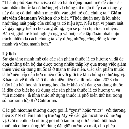
“Thành phố San Francisco đã có hành động mạnh mẽ để cấm các
sản phẩm thuốc lá có hương vị vì chúng tôi nhận thấy các công ty
này đang cố tình nhắm mục tiêu vào giới trẻ của chúng ta,”
Giám
sát viên Shamann Walton
cho biết. “Thỏa thuận này là lời nhắc
nhở rằng luật pháp của chúng ta có hiệu lực. Nếu bạn vi phạm luật
và gây nguy hiểm cho cộng đồng, bạn sẽ phải chịu trách nhiệm.
Bảo vệ giới trẻ khỏi nghiện ngập và buộc các tập đoàn phải chịu
trách nhiệm là cách chúng ta xây dựng những cộng đồng khỏe
mạnh và vững mạnh hơn.”
Lý lịch
Sự gia tăng mạnh mẽ của các sản phẩm thuốc lá có hương vị đã đe
dọa những tiến bộ đạt được trong nhiều thập kỷ qua trong việc giảm
thiểu việc sử dụng thuốc lá ở thanh thiếu niên. Các sản phẩm thuốc
lá trở nên hấp dẫn hơn nhiều đối với giới trẻ khi chúng có hương vị.
Khảo sát về thuốc lá ở thanh thiếu niên California năm 2023 cho
thấy hầu hết học sinh trung học được khảo sát đang sử dụng thuốc
lá đều cho biết họ sử dụng các sản phẩm thuốc lá có hương vị và
"túi nicotine" là hình thức sử dụng thuốc lá phổ biến thứ hai trong
số học sinh lớp 8 ở California.
Các gói nicotine thường được gọi là “zyns” hoặc “nics”, với thương
hiệu ZYN chiếm lĩnh thị trường Mỹ về các gói nicotine có hương
vị. Gói nicotine là những gói nhỏ tan trong nước chứa bột hoặc
muối nicotine mà người dùng đặt giữa nướu và môi, cho phép