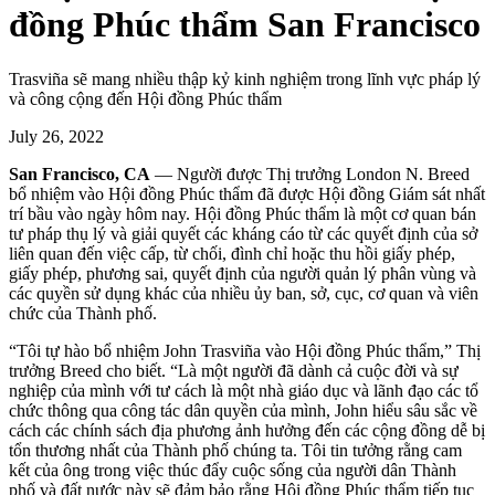
đồng Phúc thẩm San Francisco
Trasviña sẽ mang nhiều thập kỷ kinh nghiệm trong lĩnh vực pháp lý
và công cộng đến Hội đồng Phúc thẩm
July 26, 2022
San Francisco, CA
— Người được Thị trưởng London N. Breed
bổ nhiệm vào Hội đồng Phúc thẩm đã được Hội đồng Giám sát nhất
trí bầu vào ngày hôm nay. Hội đồng Phúc thẩm là một cơ quan bán
tư pháp thụ lý và giải quyết các kháng cáo từ các quyết định của sở
liên quan đến việc cấp, từ chối, đình chỉ hoặc thu hồi giấy phép,
giấy phép, phương sai, quyết định của người quản lý phân vùng và
các quyền sử dụng khác của nhiều ủy ban, sở, cục, cơ quan và viên
chức của Thành phố.
“Tôi tự hào bổ nhiệm John Trasviña vào Hội đồng Phúc thẩm,” Thị
trưởng Breed cho biết. “Là một người đã dành cả cuộc đời và sự
nghiệp của mình với tư cách là một nhà giáo dục và lãnh đạo các tổ
chức thông qua công tác dân quyền của mình, John hiểu sâu sắc về
cách các chính sách địa phương ảnh hưởng đến các cộng đồng dễ bị
tổn thương nhất của Thành phố chúng ta. Tôi tin tưởng rằng cam
kết của ông trong việc thúc đẩy cuộc sống của người dân Thành
phố và đất nước này sẽ đảm bảo rằng Hội đồng Phúc thẩm tiếp tục