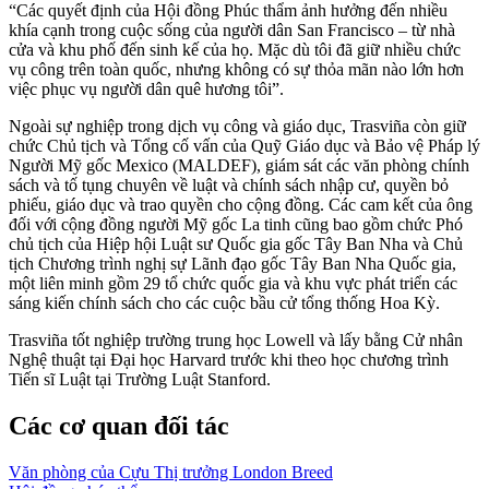
“Các quyết định của Hội đồng Phúc thẩm ảnh hưởng đến nhiều
khía cạnh trong cuộc sống của người dân San Francisco – từ nhà
cửa và khu phố đến sinh kế của họ. Mặc dù tôi đã giữ nhiều chức
vụ công trên toàn quốc, nhưng không có sự thỏa mãn nào lớn hơn
việc phục vụ người dân quê hương tôi”.
Ngoài sự nghiệp trong dịch vụ công và giáo dục, Trasviña còn giữ
chức Chủ tịch và Tổng cố vấn của Quỹ Giáo dục và Bảo vệ Pháp lý
Người Mỹ gốc Mexico (MALDEF), giám sát các văn phòng chính
sách và tố tụng chuyên về luật và chính sách nhập cư, quyền bỏ
phiếu, giáo dục và trao quyền cho cộng đồng. Các cam kết của ông
đối với cộng đồng người Mỹ gốc La tinh cũng bao gồm chức Phó
chủ tịch của Hiệp hội Luật sư Quốc gia gốc Tây Ban Nha và Chủ
tịch Chương trình nghị sự Lãnh đạo gốc Tây Ban Nha Quốc gia,
một liên minh gồm 29 tổ chức quốc gia và khu vực phát triển các
sáng kiến chính sách cho các cuộc bầu cử tổng thống Hoa Kỳ.
Trasviña tốt nghiệp trường trung học Lowell và lấy bằng Cử nhân
Nghệ thuật tại Đại học Harvard trước khi theo học chương trình
Tiến sĩ Luật tại Trường Luật Stanford.
Các cơ quan đối tác
Văn phòng của Cựu Thị trưởng London Breed