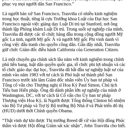
phục vụ mọi người dân San Francisco.”
Là người bản xứ San Francisco, Trasviña có nhiều kinh nghiệm
trong học thuật, từng là cựu Trưởng khoa Luật của Đại học San
Francisco ngoài việc giảng dạy Luật Di trú tại Stanford, nơi ông
thành lập Phòng khám Luật Di trú. Trong suốt sự nghiệp của mình,
Trasviña đã được các tổ chức hàng đầu trong cộng đồng người Mỹ
gốc La tinh, người Mỹ gốc Á và người Mỹ gốc Phi vinh danh vì
công việc đấu tranh cho quyền công dân. Gần đây nhất, Trasviña
giữ chức Giám đốc điều hành California của Generation Citizen.
Là một chuyên gia chính sách lâu năm với kinh nghiệm trong chính
phủ liên bang, luật dân quyền quốc gia, tổ chức phi lợi nhuận và các
tổ chức giáo dục đại học, Trasviña đã bắt đầu sự nghiệp luật sư của
mình vào năm 1983 với tư cách là Phó luật sư thành phố San
Francisco trước khi làm Giám đốc nhân viên Ủy ban tư pháp và
Tổng cố vấn cho Thượng nghị sĩ Hoa Kỳ Paul Simon, Chủ tịch
Tiểu ban Hiến pháp. Ông đã dành phần lớn sự nghiệp của mình ở
Washington, DC, với tư cách là Cố vấn cho Ủy ban tư pháp
Thượng viện Hoa Kỳ, là Người được Tổng thống Clinton bổ nhiệm
vào Bộ Tư pháp và Trợ lý Bộ trưởng Bộ Nhà ở và Phát triển đô thị
(HUD) dưới thời Chính quyền Obama.
“Thật vinh dự khi được Thị trưởng Breed đề cử vào Hội đồng Phúc
thẩm và được Hội đồng Giám sát xác nhận”, John Trasviña cho biết.