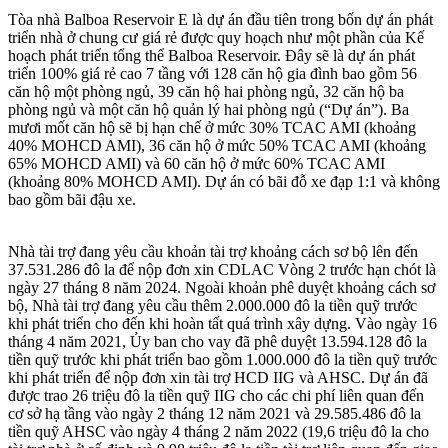
Tòa nhà Balboa Reservoir E là dự án đầu tiên trong bốn dự án phát
triển nhà ở chung cư giá rẻ được quy hoạch như một phần của Kế
hoạch phát triển tổng thể Balboa Reservoir. Đây sẽ là dự án phát
triển 100% giá rẻ cao 7 tầng với 128 căn hộ gia đình bao gồm 56
căn hộ một phòng ngủ, 39 căn hộ hai phòng ngủ, 32 căn hộ ba
phòng ngủ và một căn hộ quản lý hai phòng ngủ (“Dự án”). Ba
mươi mốt căn hộ sẽ bị hạn chế ở mức 30% TCAC AMI (khoảng
40% MOHCD AMI), 36 căn hộ ở mức 50% TCAC AMI (khoảng
65% MOHCD AMI) và 60 căn hộ ở mức 60% TCAC AMI
(khoảng 80% MOHCD AMI). Dự án có bãi đỗ xe đạp 1:1 và không
bao gồm bãi đậu xe.
Nhà tài trợ đang yêu cầu khoản tài trợ khoảng cách sơ bộ lên đến
37.531.286 đô la để nộp đơn xin CDLAC Vòng 2 trước hạn chót là
ngày 27 tháng 8 năm 2024. Ngoài khoản phê duyệt khoảng cách sơ
bộ, Nhà tài trợ đang yêu cầu thêm 2.000.000 đô la tiền quỹ trước
khi phát triển cho đến khi hoàn tất quá trình xây dựng. Vào ngày 16
tháng 4 năm 2021, Ủy ban cho vay đã phê duyệt 13.594.128 đô la
tiền quỹ trước khi phát triển bao gồm 1.000.000 đô la tiền quỹ trước
khi phát triển để nộp đơn xin tài trợ HCD IIG và AHSC. Dự án đã
được trao 26 triệu đô la tiền quỹ IIG cho các chi phí liên quan đến
cơ sở hạ tầng vào ngày 2 tháng 12 năm 2021 và 29.585.486 đô la
tiền quỹ AHSC vào ngày 4 tháng 2 năm 2022 (19,6 triệu đô la cho