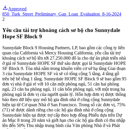
Approved
850_Turk_Street_Preliminary_Gap_Loan_Evaluation_8-16-2024
2
Yêu cầu tài trợ khoảng cách sơ bộ cho Sunnydale
Hope SF Block 9
Sunnydale Block 9 Housing Partners, LP, bao gồm các công ty liên
quan của California và Mercy Housing California, yêu cầu tài trợ
khoảng cách sơ bộ lên tới 27.250.000 đô la cho dự án phát triển nhà
ở giá rẻ Sunnydale HOPE SF thứ sáu được gọi là Sunnydale HOPE
SF Block 9. Tòa nhà nằm trong khuôn viên cơ sở hạ tầng Giai đoạn
3 của Sunnydale HOPE SF và sẽ có tổng cộng 5 tầng, 4 tầng gỗ
trên bệ bê tông 1 tầng. Sunnydale HOPE SF Block 9 sẽ bao gồm 95
đơn vị nhà ở giá rẻ với 10 căn một phòng ngủ, 51 căn hai phòng
ngủ, 23 căn ba phòng ngủ, 11 căn bốn phòng ngủ, với một trong ba
phòng ngủ là đơn vị của người quản lý. Hỗn hợp đơn vị được thông
báo theo dữ liệu quy mô hộ gia đình nhà ở công cộng Sunnydale
hiện tại từ Cơ quan Nhà ở San Francisco. Trong số các đơn vị, 75%
(71) sẽ được dành riêng cho các hộ gia đình nhà ở công cộng
Sunnydale hiện tại được trợ cấp theo hợp đồng Phiếu dựa trên Dự
án Mục 8 trong 20 năm và giới hạn cho các hộ gia đình có thu nhập
lên đến 50% Thu nhập trung bình của Văn phòng Nhà ở và Phát