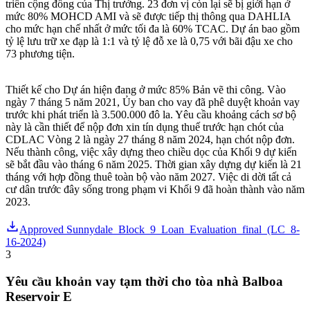
triển cộng đồng của Thị trưởng. 23 đơn vị còn lại sẽ bị giới hạn ở
mức 80% MOHCD AMI và sẽ được tiếp thị thông qua DAHLIA
cho mức hạn chế nhất ở mức tối đa là 60% TCAC. Dự án bao gồm
tỷ lệ lưu trữ xe đạp là 1:1 và tỷ lệ đỗ xe là 0,75 với bãi đậu xe cho
73 phương tiện.
Thiết kế cho Dự án hiện đang ở mức 85% Bản vẽ thi công. Vào
ngày 7 tháng 5 năm 2021, Ủy ban cho vay đã phê duyệt khoản vay
trước khi phát triển là 3.500.000 đô la. Yêu cầu khoảng cách sơ bộ
này là cần thiết để nộp đơn xin tín dụng thuế trước hạn chót của
CDLAC Vòng 2 là ngày 27 tháng 8 năm 2024, hạn chót nộp đơn.
Nếu thành công, việc xây dựng theo chiều dọc của Khối 9 dự kiến
sẽ bắt đầu vào tháng 6 năm 2025. Thời gian xây dựng dự kiến là 21
tháng với hợp đồng thuê toàn bộ vào năm 2027. Việc di dời tất cả
cư dân trước đây sống trong phạm vi Khối 9 đã hoàn thành vào năm
2023.
Approved Sunnydale_Block_9_Loan_Evaluation_final_(LC_8-
16-2024)
3
Yêu cầu khoản vay tạm thời cho tòa nhà Balboa
Reservoir E