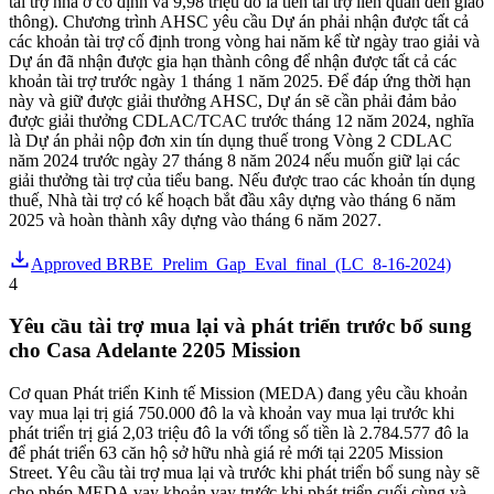
tài trợ nhà ở cố định và 9,98 triệu đô la tiền tài trợ liên quan đến giao
thông). Chương trình AHSC yêu cầu Dự án phải nhận được tất cả
các khoản tài trợ cố định trong vòng hai năm kể từ ngày trao giải và
Dự án đã nhận được gia hạn thành công để nhận được tất cả các
khoản tài trợ trước ngày 1 tháng 1 năm 2025. Để đáp ứng thời hạn
này và giữ được giải thưởng AHSC, Dự án sẽ cần phải đảm bảo
được giải thưởng CDLAC/TCAC trước tháng 12 năm 2024, nghĩa
là Dự án phải nộp đơn xin tín dụng thuế trong Vòng 2 CDLAC
năm 2024 trước ngày 27 tháng 8 năm 2024 nếu muốn giữ lại các
giải thưởng tài trợ của tiểu bang. Nếu được trao các khoản tín dụng
thuế, Nhà tài trợ có kế hoạch bắt đầu xây dựng vào tháng 6 năm
2025 và hoàn thành xây dựng vào tháng 6 năm 2027.
Approved BRBE_Prelim_Gap_Eval_final_(LC_8-16-2024)
4
Yêu cầu tài trợ mua lại và phát triển trước bổ sung
cho Casa Adelante 2205 Mission
Cơ quan Phát triển Kinh tế Mission (MEDA) đang yêu cầu khoản
vay mua lại trị giá 750.000 đô la và khoản vay mua lại trước khi
phát triển trị giá 2,03 triệu đô la với tổng số tiền là 2.784.577 đô la
để phát triển 63 căn hộ sở hữu nhà giá rẻ mới tại 2205 Mission
Street. Yêu cầu tài trợ mua lại và trước khi phát triển bổ sung này sẽ
cho phép MEDA vay khoản vay trước khi phát triển cuối cùng và