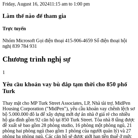
Friday, August 16, 2024
11:15 am
to
1:00 pm
Làm thế nào để tham gia
Trực tuyến
Nhóm Microsoft Gọi điện thoại 415-906-4659 Số điện thoại hội
nghị 839 784 931
Chương trình nghị sự
1
Yêu cầu khoản vay bù đắp tạm thời cho 850 phố
Turk
Thay mặt cho MP Turk Street Associates, LP, Nhà tài trợ, MidPen
Housing Corporation ("MidPen"), yêu cầu khoản vay chênh lệch sơ
bộ 5.000.000 đô la để xây dựng mới dự án nhà ở giá rẻ cho nhiều
hộ gia đình gồm 92 căn hộ tại 850 Turk Street. Tòa nhà 8 tầng được
đề xuất sẽ bao gồm 28 phòng studio, 16 phòng một phòng ngủ, 21
phòng hai phòng ngủ (bao gồm 1 phòng của người quản lý) và 27
phòng ba phòng ngủ. Các căn hộ sẽ được giới hạn tiền thuê ở mức