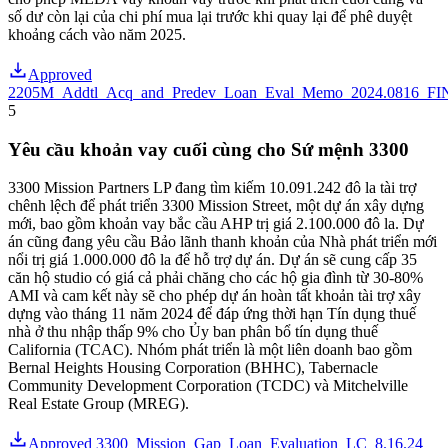
số dư còn lại của chi phí mua lại trước khi quay lại để phê duyệt
khoảng cách vào năm 2025.
Approved
2205M_Addtl_Acq_and_Predev_Loan_Eval_Memo_2024.0816_F
5
Yêu cầu khoản vay cuối cùng cho Sứ mệnh 3300
3300 Mission Partners LP đang tìm kiếm 10.091.242 đô la tài trợ
chênh lệch để phát triển 3300 Mission Street, một dự án xây dựng
mới, bao gồm khoản vay bắc cầu AHP trị giá 2.100.000 đô la. Dự
án cũng đang yêu cầu Bảo lãnh thanh khoản của Nhà phát triển mới
nổi trị giá 1.000.000 đô la để hỗ trợ dự án. Dự án sẽ cung cấp 35
căn hộ studio có giá cả phải chăng cho các hộ gia đình từ 30-80%
AMI và cam kết này sẽ cho phép dự án hoàn tất khoản tài trợ xây
dựng vào tháng 11 năm 2024 để đáp ứng thời hạn Tín dụng thuế
nhà ở thu nhập thấp 9% cho Ủy ban phân bổ tín dụng thuế
California (TCAC). Nhóm phát triển là một liên doanh bao gồm
Bernal Heights Housing Corporation (BHHC), Tabernacle
Community Development Corporation (TCDC) và Mitchelville
Real Estate Group (MREG).
Approved 3300_Mission_Gap_Loan_Evaluation_LC_8.16.24