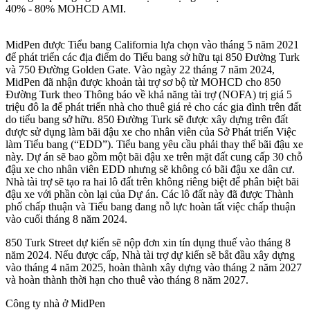
40% - 80% MOHCD AMI.
MidPen được Tiểu bang California lựa chọn vào tháng 5 năm 2021
để phát triển các địa điểm do Tiểu bang sở hữu tại 850 Đường Turk
và 750 Đường Golden Gate. Vào ngày 22 tháng 7 năm 2024,
MidPen đã nhận được khoản tài trợ sơ bộ từ MOHCD cho 850
Đường Turk theo Thông báo về khả năng tài trợ (NOFA) trị giá 5
triệu đô la để phát triển nhà cho thuê giá rẻ cho các gia đình trên đất
do tiểu bang sở hữu. 850 Đường Turk sẽ được xây dựng trên đất
được sử dụng làm bãi đậu xe cho nhân viên của Sở Phát triển Việc
làm Tiểu bang (“EDD”). Tiểu bang yêu cầu phải thay thế bãi đậu xe
này. Dự án sẽ bao gồm một bãi đậu xe trên mặt đất cung cấp 30 chỗ
đậu xe cho nhân viên EDD nhưng sẽ không có bãi đậu xe dân cư.
Nhà tài trợ sẽ tạo ra hai lô đất trên không riêng biệt để phân biệt bãi
đậu xe với phần còn lại của Dự án. Các lô đất này đã được Thành
phố chấp thuận và Tiểu bang đang nỗ lực hoàn tất việc chấp thuận
vào cuối tháng 8 năm 2024.
850 Turk Street dự kiến sẽ nộp đơn xin tín dụng thuế vào tháng 8
năm 2024. Nếu được cấp, Nhà tài trợ dự kiến sẽ bắt đầu xây dựng
vào tháng 4 năm 2025, hoàn thành xây dựng vào tháng 2 năm 2027
và hoàn thành thời hạn cho thuê vào tháng 8 năm 2027.
Công ty nhà ở MidPen