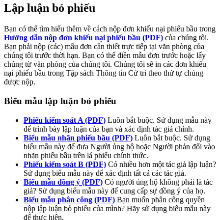
Lập luận bỏ phiếu
Bạn có thể tìm hiểu thêm về cách nộp đơn khiếu nại phiếu bầu trong
Hướng dẫn nộp đơn khiếu nại phiếu bầu (PDF)
của chúng tôi.
Bạn phải nộp (các) mẫu đơn cần thiết trực tiếp tại văn phòng của
chúng tôi trước thời hạn. Bạn có thể điền mẫu đơn trước hoặc lấy
chúng từ văn phòng của chúng tôi. Chúng tôi sẽ in các đơn khiếu
nại phiếu bầu trong Tập sách Thông tin Cử tri theo thứ tự chúng
được nộp.
Biểu mẫu lập luận bỏ phiếu
Phiếu kiểm soát A (PDF)
Luôn bắt buộc. Sử dụng mẫu này
để trình bày lập luận của bạn và xác định tác giả chính.
Biểu mẫu nhãn phiếu bầu (PDF)
Luôn bắt buộc. Sử dụng
biểu mẫu này để đưa Người ủng hộ hoặc Người phản đối vào
nhãn phiếu bầu trên lá phiếu chính thức.
Phiếu kiểm soát B (PDF)
Có nhiều hơn một tác giả lập luận?
Sử dụng biểu mẫu này để xác định tất cả các tác giả.
Biểu mẫu đồng ý (PDF)
Có người ủng hộ không phải là tác
giả? Sử dụng biểu mẫu này để cung cấp sự đồng ý của họ.
Biểu mẫu phân công (PDF)
Bạn muốn phân công quyền
nộp lập luận bỏ phiếu của mình? Hãy sử dụng biểu mẫu này
để thực hiện.