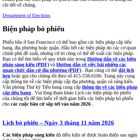
chi tiết về chúng.
Department of Elections
Biện pháp bỏ phiếu
Phiếu bầu ở San Francisco có thể bao gồm các biện pháp cấp tiểu
bang, địa phương hoặc quận. Hầu hết các biện pháp do các cơ quan
chính phủ đề xuất, nhưng cử tri cũng có thể đề xuất các biện pháp.
Bạn có thể tìm hiểu về quy trình này trong
Hướng dẫn về các biện
pháp sáng kiến ​​(PDF)
và
Hướng dẫn về việc bãi nhiệm các
quan chức dân cử địa phương (PDF)
. Bạn cũng có thể
đặt lịch
hẹn
hoặc gọi cho chúng tôi theo số 415-558-6100. Trang này cung
cấp thông tin về các biện pháp cấp địa phương, quận và sáng kiến.
Văn phòng Thư ký Tiểu bang cung cấp
thông tin về các biện pháp
cấp tiểu bang
. Vui lòng tham khảo Lịch các biện pháp bỏ phiếu
của chúng tôi để tìm hiểu về thời gian biểu các biện pháp bỏ phiếu
cho
các cuộc bầu cử sắp tới vào năm 2026
.
Lịch bỏ phiếu
– Ngày 3 tháng 11 năm 2026
Các biện pháp sáng kiến
​​đủ điều kiện sẽ được hoàn thiện sau ngày