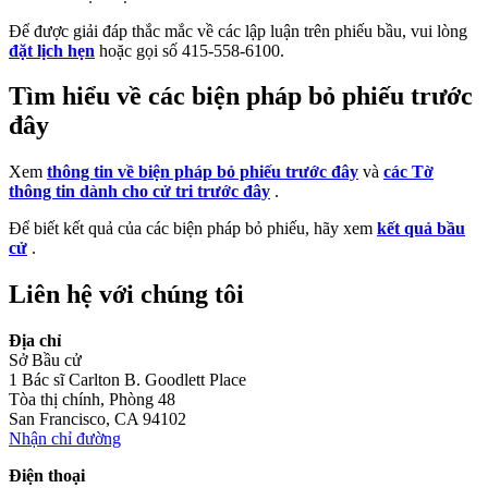
Để được giải đáp thắc mắc về các lập luận trên phiếu bầu, vui lòng
đặt lịch hẹn
hoặc gọi số 415-558-6100.
Tìm hiểu về các biện pháp bỏ phiếu trước
đây
Xem
thông tin về biện pháp bỏ phiếu trước đây
và
các Tờ
thông tin dành cho cử tri trước đây
.
Để biết kết quả của các biện pháp bỏ phiếu, hãy xem
kết quả bầu
cử
.
Liên hệ với chúng tôi
Địa chỉ
Sở Bầu cử
1 Bác sĩ Carlton B. Goodlett Place
Tòa thị chính, Phòng 48
San Francisco, CA 94102
Nhận chỉ đường
Điện thoại