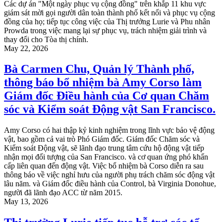
Các dự án "Một ngày phục vụ cộng đồng" trên khắp 11 khu vực
giám sát mời gọi người dân toàn thành phố kết nối và phục vụ cộng
đồng của họ; tiếp tục công việc của Thị trưởng Lurie và Phu nhân
Prowda trong việc mang lại sự phục vụ, trách nhiệm giải trình và
thay đổi cho Tòa thị chính.
May 22, 2026
Bà Carmen Chu, Quản lý Thành phố,
thông báo bổ nhiệm bà Amy Corso làm
Giám đốc Điều hành của Cơ quan Chăm
sóc và Kiểm soát Động vật San Francisco.
Amy Corso có hai thập kỷ kinh nghiệm trong lĩnh vực bảo vệ động
vật, bao gồm cả vai trò Phó Giám đốc. Giám đốc Chăm sóc và
Kiểm soát Động vật, sẽ lãnh đạo trung tâm cứu hộ động vật tiếp
nhận mọi đối tượng của San Francisco. và cơ quan ứng phó khẩn
cấp liên quan đến động vật. Việc bổ nhiệm bà Corso diễn ra sau
thông báo về việc nghỉ hưu của người phụ trách chăm sóc động vật
lâu năm. và Giám đốc điều hành của Control, bà Virginia Donohue,
người đã lãnh đạo ACC từ năm 2015.
May 13, 2026