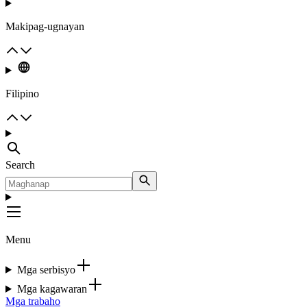
Makipag-ugnayan
Filipino
Search
Menu
Mga serbisyo
Mga kagawaran
Mga trabaho