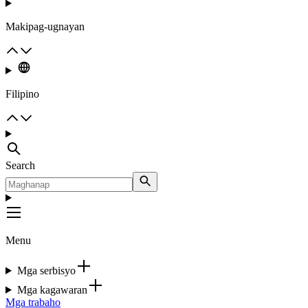
Makipag-ugnayan
Filipino
Search
Menu
Mga serbisyo
Mga kagawaran
Mga trabaho