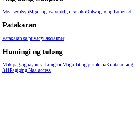
Mga serbisyo
Mga kagawaran
Mga trabaho
Bulwagan ng Lungsod
Patakaran
Patakaran sa privacy
Disclaimer
Humingi ng tulong
Makipag-ugnayan sa Lungsod
Mag-ulat ng problema
Kontakin ang
311
Pagiging Naa-access