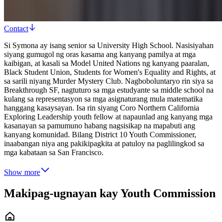
Contact
Si Symona ay isang senior sa University High School. Nasisiyahan
siyang gumugol ng oras kasama ang kanyang pamilya at mga
kaibigan, at kasali sa Model United Nations ng kanyang paaralan,
Black Student Union, Students for Women's Equality and Rights, at
sa sarili niyang Murder Mystery Club. Nagboboluntaryo rin siya sa
Breakthrough SF, nagtuturo sa mga estudyante sa middle school na
kulang sa representasyon sa mga asignaturang mula matematika
hanggang kasaysayan. Isa rin siyang Coro Northern California
Exploring Leadership youth fellow at napaunlad ang kanyang mga
kasanayan sa pamumuno habang nagsisikap na mapabuti ang
kanyang komunidad. Bilang District 10 Youth Commissioner,
inaabangan niya ang pakikipagkita at patuloy na paglilingkod sa
mga kabataan sa San Francisco.
Show more
Makipag-ugnayan kay Youth Commission