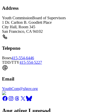
Address
Youth Commission
Board of Supervisors
1 Dr. Carlton B. Goodlett Place
City Hall, Room 345
San Francisco
,
CA
94102
Telepono
Boses
415-554-6446
TDD/TTY
415-554-5227
Email
YouthCom@sfgov.org
Ang ating Lungsod