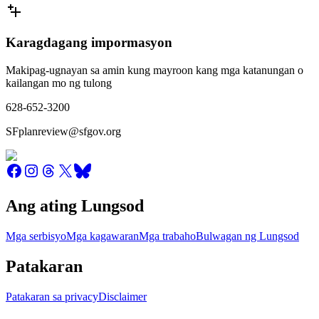
Karagdagang impormasyon
Makipag-ugnayan sa amin kung mayroon kang mga katanungan o
kailangan mo ng tulong
628-652-3200
SFplanreview@sfgov.org
Ang ating Lungsod
Mga serbisyo
Mga kagawaran
Mga trabaho
Bulwagan ng Lungsod
Patakaran
Patakaran sa privacy
Disclaimer