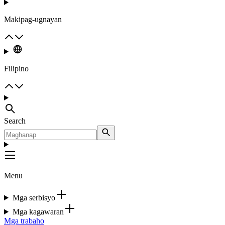
Makipag-ugnayan
Filipino
Search
Menu
Mga serbisyo
Mga kagawaran
Mga trabaho