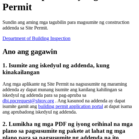
Permit
Sundin ang aming mga tagubilin para magsumite ng construction
addenda sa Site Permit.
Department of Building Inspection
Ano ang gagawin
1. Isumite ang iskedyul ng addenda, kung
kinakailangan
Ang mga aplikante ng Site Permit na nagsusumite ng maraming
addenda ay dapat munang isumite ang kanilang kahilingan sa
iskedyul ng addenda para sa pag-apruba sa
dbi.ppcrequest@sfgov.org
. Ang kasunod na addenda ay dapat
isumite gamit ang
building permit application portal
at dapat isama
ang aprubadong iskedyul ng addenda.
2. Lumikha ng mga PDF ng iyong orihinal na mga
plano sa pagsusumite ng pakete at lahat ng mga
plano para sa pagsusumite ng addenda na ito