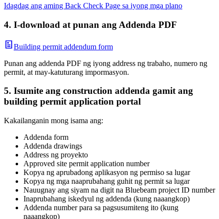
Idagdag ang aming Back Check Page sa iyong mga plano
4. I-download at punan ang Addenda PDF
Building permit addendum form
Punan ang addenda PDF ng iyong address ng trabaho, numero ng
permit, at may-katuturang impormasyon.
5. Isumite ang construction addenda gamit ang
building permit application portal
Kakailanganin mong isama ang:
Addenda form
Addenda drawings
Address ng proyekto
Approved site permit application number
Kopya ng aprubadong aplikasyon ng permiso sa lugar
Kopya ng mga naaprubahang guhit ng permit sa lugar
Nauugnay ang siyam na digit na Bluebeam project ID number
Inaprubahang iskedyul ng addenda (kung naaangkop)
Addenda number para sa pagsusumiteng ito (kung
naaangkop)