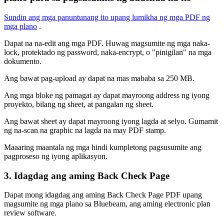
Sundin ang mga panuntunang ito upang lumikha ng mga PDF ng
mga plano
.
Dapat na na-edit ang mga PDF. Huwag magsumite ng mga naka-
lock, protektado ng password, naka-encrypt, o "pinigilan" na mga
dokumento.
Ang bawat pag-upload ay dapat na mas mababa sa 250 MB.
Ang mga bloke ng pamagat ay dapat mayroong address ng iyong
proyekto, bilang ng sheet, at pangalan ng sheet.
Ang bawat sheet ay dapat mayroong iyong lagda at selyo. Gumamit
ng na-scan na graphic na lagda na may PDF stamp.
Maaaring maantala ng mga hindi kumpletong pagsusumite ang
pagproseso ng iyong aplikasyon.
3. Idagdag ang aming Back Check Page
Dapat mong idagdag ang aming Back Check Page PDF upang
magsumite ng mga plano sa Bluebeam, ang aming electronic plan
review software.