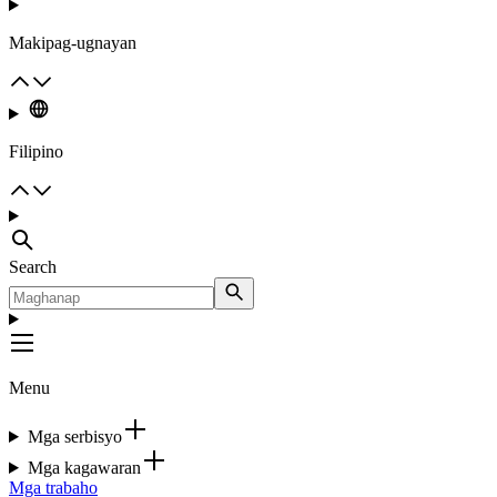
Makipag-ugnayan
Filipino
Search
Menu
Mga serbisyo
Mga kagawaran
Mga trabaho