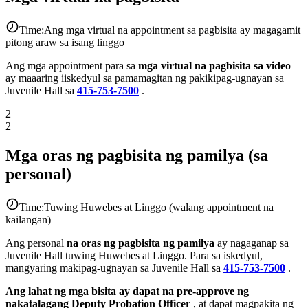
Time:
Ang mga virtual na appointment sa pagbisita ay magagamit
pitong araw sa isang linggo
Ang mga appointment para sa
mga virtual na pagbisita sa video
ay maaaring iiskedyul sa pamamagitan ng pakikipag-ugnayan sa
Juvenile Hall sa
415-753-7500
.
2
2
Mga oras ng pagbisita ng pamilya (sa
personal)
Time:
Tuwing Huwebes at Linggo (walang appointment na
kailangan)
Ang personal
na oras ng pagbisita ng pamilya
ay nagaganap sa
Juvenile Hall tuwing Huwebes at Linggo. Para sa iskedyul,
mangyaring makipag-ugnayan sa Juvenile Hall sa
415-753-7500
.
Ang lahat ng mga bisita
ay dapat na pre-approve ng
nakatalagang Deputy Probation Officer
, at dapat magpakita ng