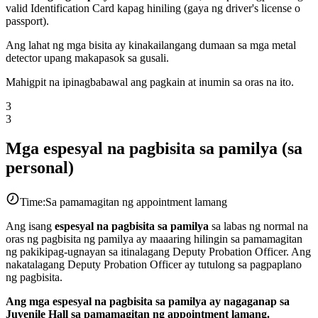
valid Identification Card kapag hiniling (gaya ng driver's license o
passport).
Ang lahat ng mga bisita ay kinakailangang dumaan sa mga metal
detector upang makapasok sa gusali.
Mahigpit na ipinagbabawal ang pagkain at inumin sa oras na ito.
3
3
Mga espesyal na pagbisita sa pamilya (sa
personal)
Time:
Sa pamamagitan ng appointment lamang
Ang isang
espesyal na pagbisita sa pamilya
sa labas ng normal na
oras ng pagbisita ng pamilya ay maaaring hilingin sa pamamagitan
ng pakikipag-ugnayan sa itinalagang Deputy Probation Officer. Ang
nakatalagang Deputy Probation Officer ay tutulong sa pagpaplano
ng pagbisita.
Ang mga espesyal na pagbisita sa pamilya ay nagaganap sa
Juvenile Hall sa pamamagitan ng appointment lamang.