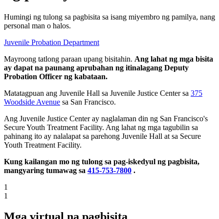
Humingi ng tulong sa pagbisita sa isang miyembro ng pamilya, nang
personal man o halos.
Juvenile Probation Department
Mayroong tatlong paraan upang bisitahin.
Ang lahat ng mga bisita
ay dapat na paunang aprubahan ng itinalagang Deputy
Probation Officer ng kabataan.
Matatagpuan ang Juvenile Hall sa Juvenile Justice Center sa
375
Woodside Avenue
sa San Francisco.
Ang Juvenile Justice Center ay naglalaman din ng San Francisco's
Secure Youth Treatment Facility. Ang lahat ng mga tagubilin sa
pahinang ito ay nalalapat sa parehong Juvenile Hall at sa Secure
Youth Treatment Facility.
Kung kailangan mo ng tulong sa pag-iskedyul ng pagbisita,
mangyaring tumawag sa
415-753-7800
.
1
1
Mga virtual na pagbisita