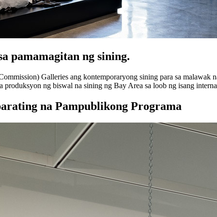
a pamamagitan ng sining.
Commission) Galleries ang kontemporaryong sining para sa malawak n
a produksyon ng biswal na sining ng Bay Area sa loob ng isang interna
parating na Pampublikong Programa