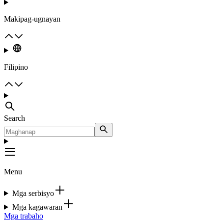
Makipag-ugnayan
Filipino
Search
Menu
Mga serbisyo
Mga kagawaran
Mga trabaho