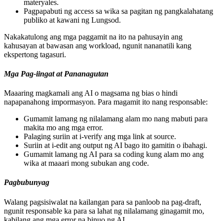
materyales.
Pagpapabuti ng access sa wika sa pagitan ng pangkalahatang
publiko at kawani ng Lungsod.
Nakakatulong ang mga paggamit na ito na pahusayin ang
kahusayan at bawasan ang workload, ngunit nananatili kang
ekspertong tagasuri.
Mga Pag-iingat at Pananagutan
Maaaring magkamali ang AI o magsama ng bias o hindi
napapanahong impormasyon. Para magamit ito nang responsable:
Gumamit lamang ng nilalamang alam mo nang mabuti para
makita mo ang mga error.
Palaging suriin at i-verify ang mga link at source.
Suriin at i-edit ang output ng AI bago ito gamitin o ibahagi.
Gumamit lamang ng AI para sa coding kung alam mo ang
wika at maaari mong subukan ang code.
Pagbubunyag
Walang pagsisiwalat na kailangan para sa panloob na pag-draft,
ngunit responsable ka para sa lahat ng nilalamang ginagamit mo,
kabilang ang mga error na binuo ng AI.