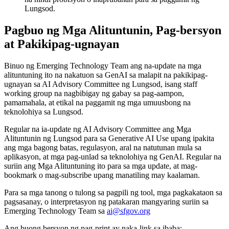
Lungsod.
Pagbuo ng Mga Alituntunin, Pag-bersyon
at Pakikipag-ugnayan
Binuo ng Emerging Technology Team ang na-update na mga
alituntuning ito na nakatuon sa GenAI sa malapit na pakikipag-
ugnayan sa AI Advisory Committee ng Lungsod, isang staff
working group na nagbibigay ng gabay sa pag-aampon,
pamamahala, at etikal na paggamit ng mga umuusbong na
teknolohiya sa Lungsod.
Regular na ia-update ng AI Advisory Committee ang Mga
Alituntunin ng Lungsod para sa Generative AI Use upang ipakita
ang mga bagong batas, regulasyon, aral na natutunan mula sa
aplikasyon, at mga pag-unlad sa teknolohiya ng GenAI. Regular na
suriin ang Mga Alituntuning ito para sa mga update, at mag-
bookmark o mag-subscribe upang manatiling may kaalaman.
Para sa mga tanong o tulong sa pagpili ng tool, mga pagkakataon sa
pagsasanay, o interpretasyon ng patakaran mangyaring suriin sa
Emerging Technology Team sa
ai@sfgov.org
Ang buong bersyon ng pag-print ay naka-link sa ibaba: