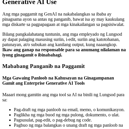
Generative AI Use
Ang mga paggamit ng GenAI na nakabalangkas sa ibaba ay
pinagsama ayon sa antas ng panganib, bawat isa ay may kaukulang
mga diskarte sa pagpapagaan at mga kinakailangan sa pagsisiwalat.
Bilang pangkalahatang tuntunin, ang mga empleyado ng Lungsod
ay dapat palaging masusing suriin, i-edit, suriin ang katotohanan,
patunayan, at/o subukan ang kanilang output, kung naaangkop.
Ikaw ang ganap na responsable para sa anumang nilalaman na
iyong ginagamit o ibinabahagi.
Mababang Panganib na Paggamit
Mga Gawaing Panloob na Kahusayan na Ginagampanan
Gamit ang Enterprise Generative AI Tools
Maaari mong gamitin ang mga tool sa AI na binili ng Lungsod para
sa:
Pag-draft ng mga panloob na email, memo, o komunikasyon.
Paglikha ng mga buod ng mga pulong, dokumento, o ulat.
Pagsusulat, pag-edit, o pag-debug ng code.
Pagbuo ng mga balangkas o unang draft ng mga panloob na