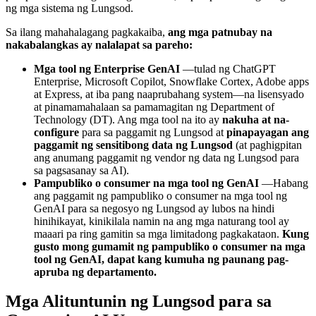
ng mga sistema ng Lungsod.
Sa ilang mahahalagang pagkakaiba,
ang mga patnubay na
nakabalangkas ay nalalapat sa pareho:
Mga tool ng Enterprise GenAI
—tulad ng ChatGPT
Enterprise, Microsoft Copilot, Snowflake Cortex, Adobe apps
at Express, at iba pang naaprubahang system—na lisensyado
at pinamamahalaan sa pamamagitan ng Department of
Technology (DT). Ang mga tool na ito ay
nakuha at na-
configure
para sa paggamit ng Lungsod at
pinapayagan ang
paggamit ng sensitibong data ng Lungsod
(at paghigpitan
ang anumang paggamit ng vendor ng data ng Lungsod para
sa pagsasanay sa AI).
Pampubliko o consumer na mga tool ng GenAI
—Habang
ang paggamit ng pampubliko o consumer na mga tool ng
GenAI para sa negosyo ng Lungsod ay lubos na hindi
hinihikayat, kinikilala namin na ang mga naturang tool ay
maaari pa ring gamitin sa mga limitadong pagkakataon.
Kung
gusto mong
gumamit ng pampubliko o consumer
na mga
tool ng GenAI, dapat kang kumuha ng paunang pag-
apruba ng departamento.
Mga Alituntunin ng Lungsod para sa