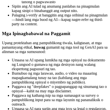
tanong o pagwawasto
Sipiin ang AI tulad ng anumang panlabas na pinagmulan
kapag sinipi o binabanggit ang output nito.
Palaging i-verify at banggitin ang mga orihinal na pinagmulan
—hindi lang mga buod ng AI—kapag nagre-refer ng third-
party na content.
Mga Ipinagbabawal na Paggamit
Upang protektahan ang pampublikong tiwala, kaligtasan, at mga
pamantayang etikal,
huwag
gumamit ng mga tool ng GenAI para sa
alinman sa mga sumusunod:
Umaasa sa AI upang lumikha ng mga opisyal na dokumento
ng Lungsod o gumawa ng mga desisyon nang walang
ekspertong pagsusuri ng tao.
Bumubuo ng mga larawan, audio, o video na maaaring
mapagkamalang tunay na tao (kabilang ang mga
pampublikong opisyal o miyembro ng publiko).
Paggawa ng "deepfakes" o pagpapanggap ng sinumang tao o
opisyal—kahit na may mga disclaimer.
Paggawa ng kathang-isip na mga sumasagot sa survey o
pampublikong input para sa mga layunin ng pananaliksik o
outreach.
Umaasa sa AI para suriin ang mga isyu sa legal o regulasyon.