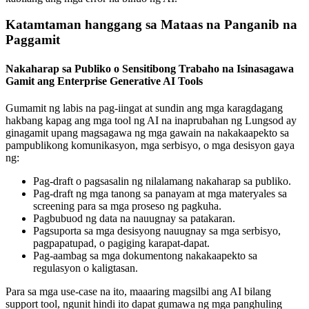
Katamtaman hanggang sa Mataas na Panganib na
Paggamit
Nakaharap sa Publiko o Sensitibong Trabaho na Isinasagawa
Gamit ang Enterprise Generative AI Tools
Gumamit ng labis na pag-iingat at sundin ang mga karagdagang
hakbang kapag ang mga tool ng AI na inaprubahan ng Lungsod ay
ginagamit upang magsagawa ng mga gawain na nakakaapekto sa
pampublikong komunikasyon, mga serbisyo, o mga desisyon gaya
ng:
Pag-draft o pagsasalin ng nilalamang nakaharap sa publiko.
Pag-draft ng mga tanong sa panayam at mga materyales sa
screening para sa mga proseso ng pagkuha.
Pagbubuod ng data na nauugnay sa patakaran.
Pagsuporta sa mga desisyong nauugnay sa mga serbisyo,
pagpapatupad, o pagiging karapat-dapat.
Pag-aambag sa mga dokumentong nakakaapekto sa
regulasyon o kaligtasan.
Para sa mga use-case na ito, maaaring magsilbi ang AI bilang
support tool, ngunit hindi ito dapat gumawa ng mga panghuling