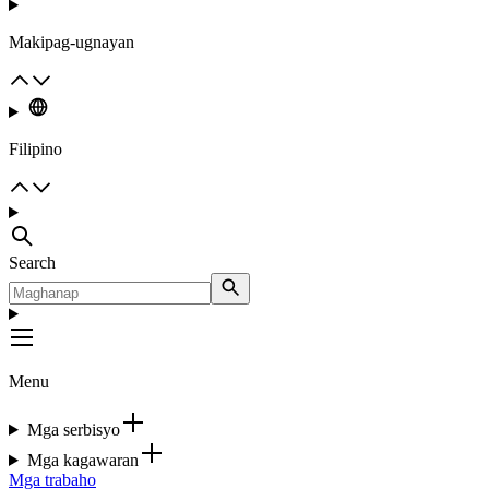
Makipag-ugnayan
Filipino
Search
Menu
Mga serbisyo
Mga kagawaran
Mga trabaho