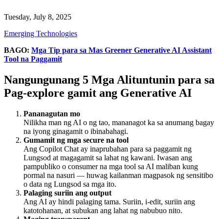
Tuesday, July 8, 2025
Emerging Technologies
BAGO:
Mga Tip para sa Mas Greener Generative AI Assistant
Tool na Paggamit
Nangungunang 5 Mga Alituntunin para sa
Pag-explore gamit ang Generative AI
Pananagutan mo
Nilikha man ng AI o ng tao, mananagot ka sa anumang bagay
na iyong ginagamit o ibinabahagi.
Gumamit ng mga secure na tool
Ang Copilot Chat ay inaprubahan para sa paggamit ng
Lungsod at magagamit sa lahat ng kawani. Iwasan ang
pampubliko o consumer na mga tool sa AI maliban kung
pormal na nasuri — huwag kailanman magpasok ng sensitibo
o data ng Lungsod sa mga ito.
Palaging suriin ang output
Ang AI ay hindi palaging tama. Suriin, i-edit, suriin ang
katotohanan, at subukan ang lahat ng nabubuo nito.