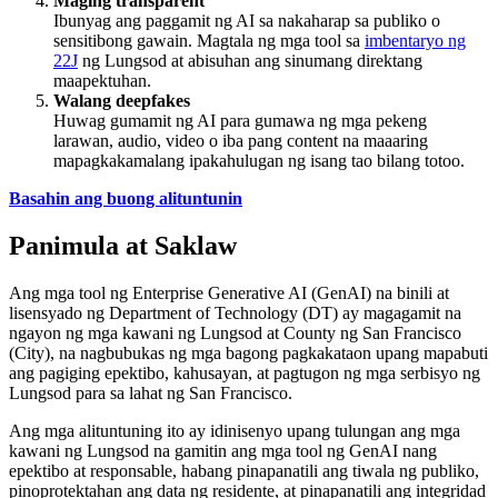
Maging transparent
Ibunyag ang paggamit ng AI sa nakaharap sa publiko o
sensitibong gawain. Magtala ng mga tool sa
imbentaryo ng
22J
ng Lungsod at abisuhan ang sinumang direktang
maapektuhan.
Walang deepfakes
Huwag gumamit ng AI para gumawa ng mga pekeng
larawan, audio, video o iba pang content na maaaring
mapagkakamalang ipakahulugan ng isang tao bilang totoo.
Basahin ang buong alituntunin
Panimula at Saklaw
Ang mga tool ng Enterprise Generative AI (GenAI) na binili at
lisensyado ng Department of Technology (DT) ay magagamit na
ngayon ng mga kawani ng Lungsod at County ng San Francisco
(City), na nagbubukas ng mga bagong pagkakataon upang mapabuti
ang pagiging epektibo, kahusayan, at pagtugon ng mga serbisyo ng
Lungsod para sa lahat ng San Francisco.
Ang mga alituntuning ito ay idinisenyo upang tulungan ang mga
kawani ng Lungsod na gamitin ang mga tool ng GenAI nang
epektibo at responsable, habang pinapanatili ang tiwala ng publiko,
pinoprotektahan ang data ng residente, at pinapanatili ang integridad