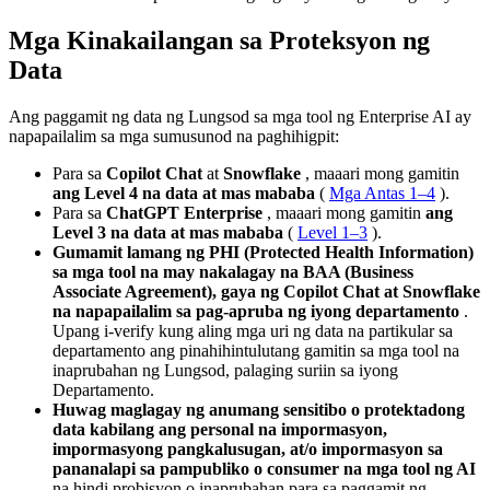
Mga Kinakailangan sa Proteksyon ng
Data
Ang paggamit ng data ng Lungsod sa mga tool ng Enterprise AI ay
napapailalim sa mga sumusunod na paghihigpit:
Para sa
Copilot Chat
at
Snowflake
, maaari mong gamitin
ang Level 4 na data at mas mababa
(
Mga Antas 1–4
).
Para sa
ChatGPT Enterprise
, maaari mong gamitin
ang
Level 3 na data at mas mababa
(
Level 1–3
).
Gumamit lamang ng PHI (Protected Health Information)
sa mga tool na may nakalagay na BAA (Business
Associate Agreement), gaya ng Copilot Chat at Snowflake
na napapailalim sa pag-apruba ng iyong departamento
.
Upang i-verify kung aling mga uri ng data na partikular sa
departamento ang pinahihintulutang gamitin sa mga tool na
inaprubahan ng Lungsod, palaging suriin sa iyong
Departamento.
Huwag maglagay ng anumang sensitibo o protektadong
data kabilang ang personal na impormasyon,
impormasyong pangkalusugan, at/o impormasyon sa
pananalapi sa pampubliko o consumer na mga tool ng AI
na hindi probisyon o inaprubahan para sa paggamit ng