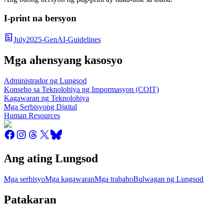
I-print na bersyon
July2025-GenAI-Guidelines
Mga ahensyang kasosyo
Administrador ng Lungsod
Konseho sa Teknolohiya ng Impormasyon (COIT)
Kagawaran ng Teknolohiya
Mga Serbisyong Digital
Human Resources
Ang ating Lungsod
Mga serbisyo
Mga kagawaran
Mga trabaho
Bulwagan ng Lungsod
Patakaran