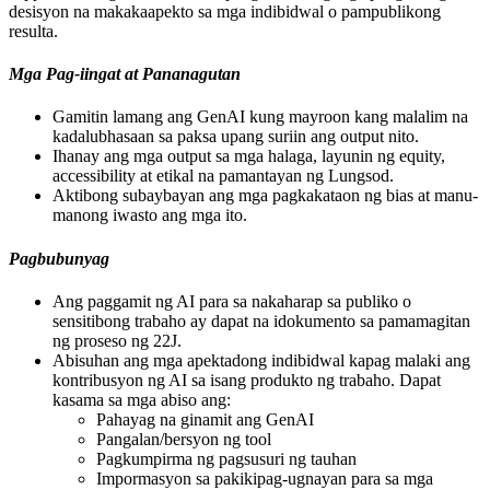
desisyon na makakaapekto sa mga indibidwal o pampublikong
resulta.
Mga Pag-iingat at Pananagutan
Gamitin lamang ang GenAI kung mayroon kang malalim na
kadalubhasaan sa paksa upang suriin ang output nito.
Ihanay ang mga output sa mga halaga, layunin ng equity,
accessibility at etikal na pamantayan ng Lungsod.
Aktibong subaybayan ang mga pagkakataon ng bias at manu-
manong iwasto ang mga ito.
Pagbubunyag
Ang paggamit ng AI para sa nakaharap sa publiko o
sensitibong trabaho ay dapat na idokumento sa pamamagitan
ng proseso ng 22J.
Abisuhan ang mga apektadong indibidwal kapag malaki ang
kontribusyon ng AI sa isang produkto ng trabaho. Dapat
kasama sa mga abiso ang:
Pahayag na ginamit ang GenAI
Pangalan/bersyon ng tool
Pagkumpirma ng pagsusuri ng tauhan
Impormasyon sa pakikipag-ugnayan para sa mga