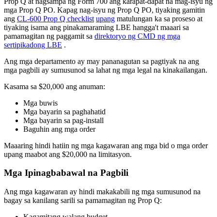
Prop Q at nagsampa ng Form 700 ang karapat-dapat na mag-isyu ng
mga Prop Q PO. Kapag nag-isyu ng Prop Q PO, tiyaking gamitin
ang
CL-600 Prop Q checklist
upang
matulungan ka sa proseso at
tiyaking isama ang pinakamaraming LBE hangga't maaari sa
pamamagitan ng paggamit sa
direktoryo ng CMD ng mga
sertipikadong LBE
.
Ang mga departamento ay may pananagutan sa pagtiyak na ang
mga pagbili ay sumusunod sa lahat ng mga legal na kinakailangan.
Kasama sa $20,000 ang anuman:
Mga buwis
Mga bayarin sa paghahatid
Mga bayarin sa pag-install
Baguhin ang mga order
Maaaring hindi hatiin ng mga kagawaran ang mga bid o mga order
upang maabot ang $20,000 na limitasyon.
Mga Ipinagbabawal na Pagbili
Ang mga kagawaran ay hindi makakabili ng mga sumusunod na
bagay sa kanilang sarili sa pamamagitan ng Prop Q:
Kagamitang walang budget