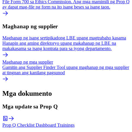
File Form 700 sa Ethics Commission. Ang mga mamimili ng Prop Q
ay dapat mag-file ng form na ito isang beses sa isang taon.
Maghanap ng supplier
Maghanap ng isang sertipikadong LBE upang magtrabaho kasama
Hanapin ang aming direktoryo upang makahanap ng LBE na
makakasama sa isang kontrata para sa iyong departamento.
Maghanap ng mga supplier
Gamitin ang Supplier Finder Tool upang maghanap ng mga supplier
at tingnan ang kanilang pagsunod
Mga dokumento
Mga update sa Prop Q
Prop Q Checklist Dashboard Trainings