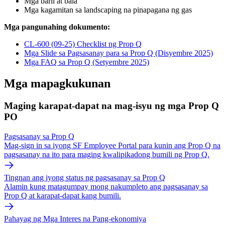
Mga baril at bala
Mga kagamitan sa landscaping na pinapagana ng gas
Mga pangunahing dokumento:
CL-600 (09-25) Checklist ng Prop Q
Mga Slide sa Pagsasanay para sa Prop Q (Disyembre 2025)
Mga FAQ sa Prop Q (Setyembre 2025)
Mga mapagkukunan
Maging karapat-dapat na mag-isyu ng mga Prop Q
PO
Pagsasanay sa Prop Q
Mag-sign in sa iyong SF Employee Portal para kunin ang Prop Q na
pagsasanay na ito para maging kwalipikadong bumili ng Prop Q.
Tingnan ang iyong status ng pagsasanay sa Prop Q
Alamin kung matagumpay mong nakumpleto ang pagsasanay sa
Prop Q at karapat-dapat kang bumili.
Pahayag ng Mga Interes na Pang-ekonomiya