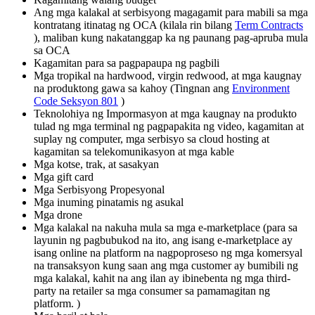
Ang mga kalakal at serbisyong magagamit para mabili sa mga
kontratang itinatag ng OCA (kilala rin bilang
Term Contracts
), maliban kung nakatanggap ka ng paunang pag-apruba mula
sa OCA
Kagamitan para sa pagpapaupa ng pagbili
Mga tropikal na hardwood, virgin redwood, at mga kaugnay
na produktong gawa sa kahoy (Tingnan ang
Environment
Code Seksyon 801
)
Teknolohiya ng Impormasyon at mga kaugnay na produkto
tulad ng mga terminal ng pagpapakita ng video, kagamitan at
suplay ng computer, mga serbisyo sa cloud hosting at
kagamitan sa telekomunikasyon at mga kable
Mga kotse, trak, at sasakyan
Mga gift card
Mga Serbisyong Propesyonal
Mga inuming pinatamis ng asukal
Mga drone
Mga kalakal na nakuha mula sa mga e-marketplace (para sa
layunin ng pagbubukod na ito, ang isang e-marketplace ay
isang online na platform na nagpoproseso ng mga komersyal
na transaksyon kung saan ang mga customer ay bumibili ng
mga kalakal, kahit na ang ilan ay ibinebenta ng mga third-
party na retailer sa mga consumer sa pamamagitan ng
platform. )