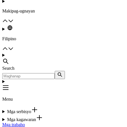
Makipag-ugnayan
Filipino
Search
Menu
Mga serbisyo
Mga kagawaran
Mga trabaho