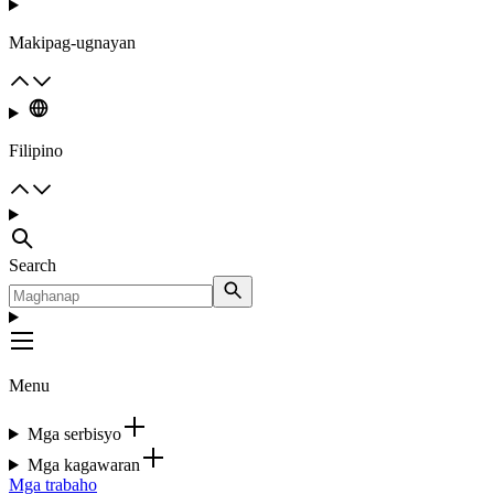
Makipag-ugnayan
Filipino
Search
Menu
Mga serbisyo
Mga kagawaran
Mga trabaho