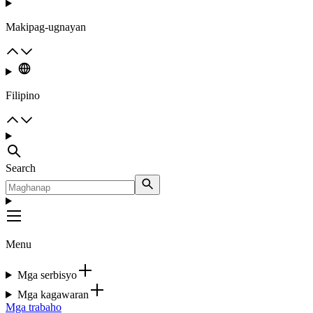
Makipag-ugnayan
Filipino
Search
Menu
Mga serbisyo
Mga kagawaran
Mga trabaho