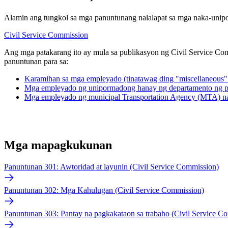
Alamin ang tungkol sa mga panuntunang nalalapat sa mga naka-unip
Civil Service Commission
Ang mga patakarang ito ay mula sa publikasyon ng Civil Service C
panuntunan para sa:
Karamihan sa mga empleyado (tinatawag ding "miscellaneous"
Mga empleyado ng unipormadong hanay ng departamento ng p
Mga empleyado ng municipal Transportation Agency (MTA) na "
Mga mapagkukunan
Panuntunan 301: Awtoridad at layunin (Civil Service Commission)
Panuntunan 302: Mga Kahulugan (Civil Service Commission)
Panuntunan 303: Pantay na pagkakataon sa trabaho (Civil Service C