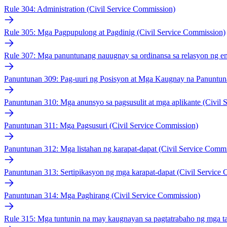
Rule 304: Administration (Civil Service Commission)
Rule 305: Mga Pagpupulong at Pagdinig (Civil Service Commission)
Rule 307: Mga panuntunang nauugnay sa ordinansa sa relasyon ng e
Panuntunan 309: Pag-uuri ng Posisyon at Mga Kaugnay na Panuntun
Panuntunan 310: Mga anunsyo sa pagsusulit at mga aplikante (Civil
Panuntunan 311: Mga Pagsusuri (Civil Service Commission)
Panuntunan 312: Mga listahan ng karapat-dapat (Civil Service Commi
Panuntunan 313: Sertipikasyon ng mga karapat-dapat (Civil Service
Panuntunan 314: Mga Paghirang (Civil Service Commission)
Rule 315: Mga tuntunin na may kaugnayan sa pagtatrabaho ng mga t