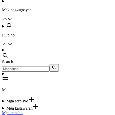
Makipag-ugnayan
Filipino
Search
Menu
Mga serbisyo
Mga kagawaran
Mga trabaho