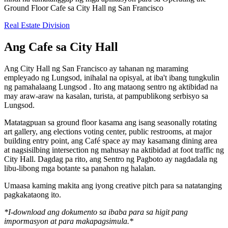
Ground Floor Cafe sa City Hall ng San Francisco
Real Estate Division
Ang Cafe sa City Hall
Ang City Hall ng San Francisco ay tahanan ng maraming
empleyado ng Lungsod, inihalal na opisyal, at iba't ibang tungkulin
ng pamahalaang Lungsod . Ito ang mataong sentro ng aktibidad na
may araw-araw na kasalan, turista, at pampublikong serbisyo sa
Lungsod.
Matatagpuan sa ground floor kasama ang isang seasonally rotating
art gallery, ang elections voting center, public restrooms, at major
building entry point, ang Café space ay may kasamang dining area
at nagsisilbing intersection ng mahusay na aktibidad at foot traffic ng
City Hall. Dagdag pa rito, ang Sentro ng Pagboto ay nagdadala ng
libu-libong mga botante sa panahon ng halalan.
Umaasa kaming makita ang iyong creative pitch para sa natatanging
pagkakataong ito.
*I-download ang dokumento sa ibaba para sa higit pang
impormasyon at para makapagsimula.*