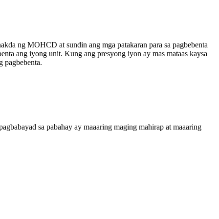
tinakda ng MOHCD at sundin ang mga patakaran para sa pagbebenta
enta ang iyong unit. Kung ang presyong iyon ay mas mataas kaysa
g pagbebenta.
 pagbabayad sa pabahay ay maaaring maging mahirap at maaaring