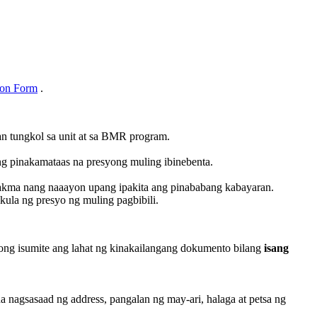
ion Form
.
an tungkol sa unit at sa BMR program.
ng pinakamataas na presyong muling ibinebenta.
akma nang naaayon upang ipakita ang pinababang kabayaran.
ula ng presyo ng muling pagbibili.
mong isumite ang lahat ng kinakailangang dokumento bilang
isang
agsasaad ng address, pangalan ng may-ari, halaga at petsa ng