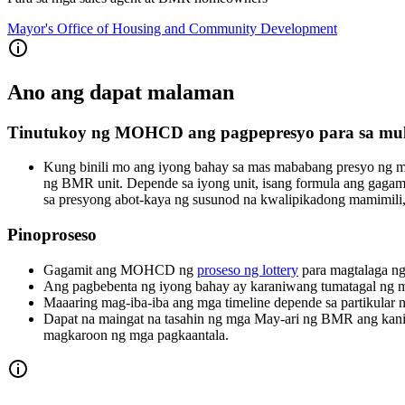
Mayor's Office of Housing and Community Development
Ano ang dapat malaman
Tinutukoy ng MOHCD ang pagpepresyo para sa mu
Kung binili mo ang iyong bahay sa mas mababang presyo ng ma
ng BMR unit. Depende sa iyong unit, isang formula ang gagam
sa presyong abot-kaya ng susunod na kwalipikadong mamimili
Pinoproseso
Gagamit ang MOHCD ng
proseso ng lottery
para magtalaga ng
Ang pagbebenta ng iyong bahay ay karaniwang tumatagal ng m
Maaaring mag-iba-iba ang mga timeline depende sa partikula
Dapat na maingat na tasahin ng mga May-ari ng BMR ang kani
magkaroon ng mga pagkaantala.