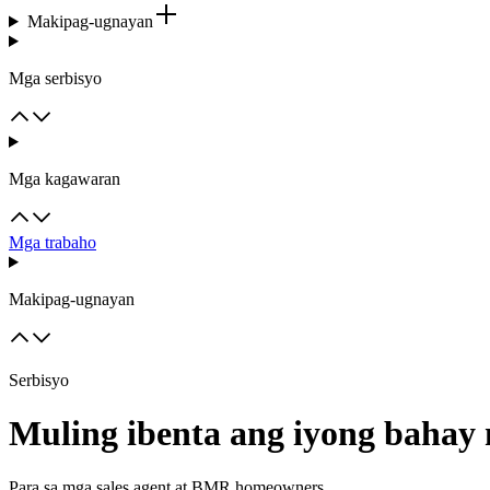
Makipag-ugnayan
Mga serbisyo
Mga kagawaran
Mga trabaho
Makipag-ugnayan
Serbisyo
Muling ibenta ang iyong bahay
Para sa mga sales agent at BMR homeowners