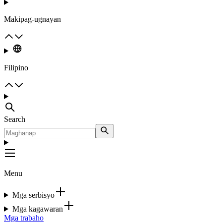
Makipag-ugnayan
Filipino
Search
Menu
Mga serbisyo
Mga kagawaran
Mga trabaho