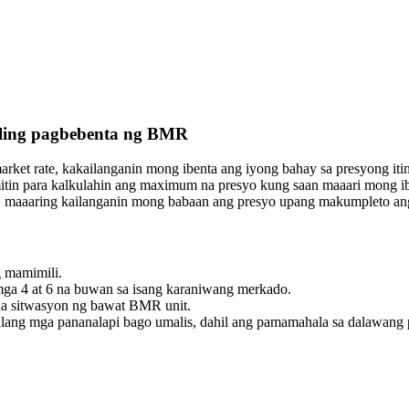
ling pagbebenta ng BMR
rket rate, kakailanganin mong ibenta ang iyong bahay sa presyong i
itin para kalkulahin ang maximum na presyo kung saan maaari mong ib
, maaaring kailanganin mong babaan ang presyo upang makumpleto an
 mamimili.
ga 4 at 6 na buwan sa isang karaniwang merkado.
r na sitwasyon ng bawat BMR unit.
lang mga pananalapi bago umalis, dahil ang pamamahala sa dalawang