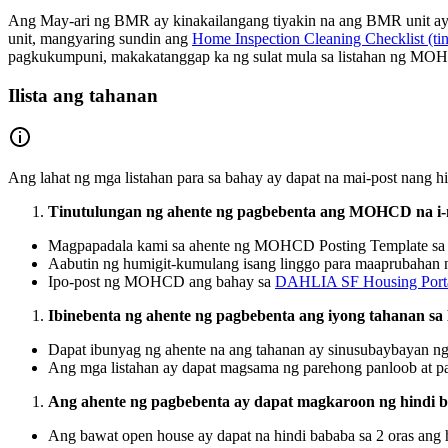
Ang May-ari ng BMR ay kinakailangang tiyakin na ang BMR unit ay
unit, mangyaring sundin ang
Home Inspection Cleaning Checklist (t
pagkukumpuni, makakatanggap ka ng sulat mula sa listahan ng MO
Ilista ang tahanan
Ang lahat ng mga listahan para sa bahay ay dapat na mai-post nang h
Tinutulungan ng ahente ng pagbebenta ang MOHCD na i-
Magpapadala kami sa ahente ng MOHCD Posting Template sa 
Aabutin ng humigit-kumulang isang linggo para maaprubahan
Ipo-post ng MOHCD ang bahay sa
DAHLIA SF Housing Port
Ibinebenta ng ahente ng pagbebenta ang iyong tahanan sa
Dapat ibunyag ng ahente na ang tahanan ay sinusubaybayan n
Ang mga listahan ay dapat magsama ng parehong panloob at p
Ang ahente ng pagbebenta ay dapat magkaroon ng hindi b
Ang bawat open house ay dapat na hindi bababa sa 2 oras ang 