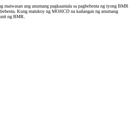
pang maiwasan ang anumang pagkaantala sa pagbebenta ng iyong BMR
agbebenta. Kung matukoy ng MOHCD na kailangan ng anumang
yunit ng BMR.