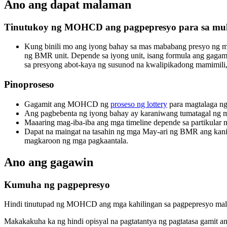
Ano ang dapat malaman
Tinutukoy ng MOHCD ang pagpepresyo para sa mu
Kung binili mo ang iyong bahay sa mas mababang presyo ng ma
ng BMR unit. Depende sa iyong unit, isang formula ang gagam
sa presyong abot-kaya ng susunod na kwalipikadong mamimili
Pinoproseso
Gagamit ang MOHCD ng
proseso ng lottery
para magtalaga ng
Ang pagbebenta ng iyong bahay ay karaniwang tumatagal ng m
Maaaring mag-iba-iba ang mga timeline depende sa partikula
Dapat na maingat na tasahin ng mga May-ari ng BMR ang kani
magkaroon ng mga pagkaantala.
Ano ang gagawin
Kumuha ng pagpepresyo
Hindi tinutupad ng MOHCD ang mga kahilingan sa pagpepresyo mali
Makakakuha ka ng hindi opisyal na pagtatantya ng pagtatasa gamit an