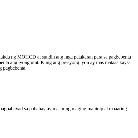
tinakda ng MOHCD at sundin ang mga patakaran para sa pagbebenta
enta ang iyong unit. Kung ang presyong iyon ay mas mataas kaysa
g pagbebenta.
 pagbabayad sa pabahay ay maaaring maging mahirap at maaaring