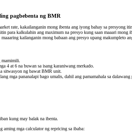
ling pagbebenta ng BMR
rket rate, kakailanganin mong ibenta ang iyong bahay sa presyong i
itin para kalkulahin ang maximum na presyo kung saan maaari mong ib
, maaaring kailanganin mong babaan ang presyo upang makumpleto an
 mamimili.
ga 4 at 6 na buwan sa isang karaniwang merkado.
r na sitwasyon ng bawat BMR unit.
lang mga pananalapi bago umalis, dahil ang pamamahala sa dalawang
ban kung may balak na ibenta.
g aming mga calculator ng repricing sa ibaba: