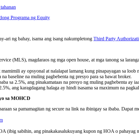
 tahanan
adong Programa ng Equity
may-ari ng bahay, isama ang isang nakumpletong
Third Party Authorizat
g Service (MLS), magdaraos ng mga open house, at mga tanong sa larang
mamimili ay opsyonal at nalalapat lamang kung pinapayagan sa loob 
 na baseline na muling pagbebenta ng presyo para sa bawat broker.
ba sa 2.5%, ang pinakamataas na presyo ng muling pagbebenta ay ia
2.5%, ang karagdagang halaga ay hindi isasama sa maximum na pagkalk
resyo sa MOHCD
 paraan sa pamamagitan ng secure na link na ibinigay sa ibaba. Dapat 
rm
A (ibig sabihin, ang pinakakasalukuyang kupon ng HOA o pahayag na n