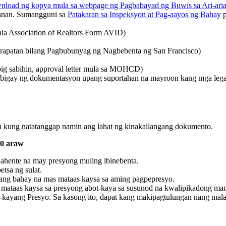
load ng kopya mula sa webpage ng Pagbabayad ng Buwis sa Ari-aria
anan. Sumangguni sa
Patakaran sa Inspeksyon at Pag-aayos ng Bahay
p
nia Association of Realtors Form AVID)
apatan bilang Pagbubunyag ng Nagbebenta ng San Francisco)
big sabihin, approval letter mula sa MOHCD)
bigay ng dokumentasyon upang suportahan na mayroon kang mga legal
n kung natatanggap namin ang lahat ng kinakailangang dokumento.
30 araw
hente na may presyong muling ibinebenta.
tsa ng sulat.
lang bahay na mas mataas kaysa sa aming pagpepresyo.
mataas kaysa sa presyong abot-kaya sa susunod na kwalipikadong mami
-kayang Presyo. Sa kasong ito, dapat kang makipagtulungan nang mala