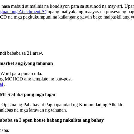
 nasa mabuti at malinis na kondisyon para sa susunod na may-ari. U
ingnan ang Attachment A)
upang matiyak ang maayos na proseso ng p
HCD na mga pagkukumpuni na kailangang gawin bago maipaskil ang 
indi bababa sa 21 araw.
market ang iyong tahanan
Word para punan nila.
 ng MOHCD ang template ng pag-post.
al
.
 MLS at iba pang mga lugar
g Opisina ng Pabahay at Pagpapaunlad ng Komunidad ng Alkalde.
anlabas na mga larawan ng tahanan.
ababa sa 3 open house habang nakalista ang bahay
haba.