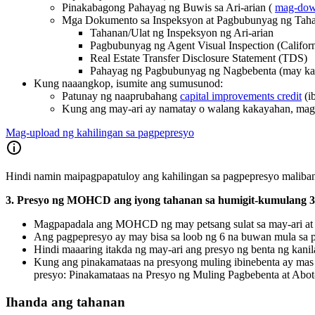
Pinakabagong Pahayag ng Buwis sa Ari-arian (
mag-down
Mga Dokumento sa Inspeksyon at Pagbubunyag ng Tah
Tahanan/Ulat ng Inspeksyon ng Ari-arian
Pagbubunyag ng Agent Visual Inspection (Califor
Real Estate Transfer Disclosure Statement (TDS)
Pahayag ng Pagbubunyag ng Nagbebenta (may kar
Kung naaangkop, isumite ang sumusunod:
Patunay ng naaprubahang
capital improvements credit
(i
Kung ang may-ari ay namatay o walang kakayahan, mag
Mag-upload ng kahilingan sa pagpepresyo
Hindi namin maipagpapatuloy ang kahilingan sa pagpepresyo maliba
3. Presyo ng MOHCD ang iyong tahanan sa humigit-kumulang 
Magpapadala ang MOHCD ng may petsang sulat sa may-ari at a
Ang pagpepresyo ay may bisa sa loob ng 6 na buwan mula sa pe
Hindi maaaring itakda ng may-ari ang presyo ng benta ng kani
Kung ang pinakamataas na presyong muling ibinebenta ay mas 
presyo: Pinakamataas na Presyo ng Muling Pagbebenta at Abot
Ihanda ang tahanan