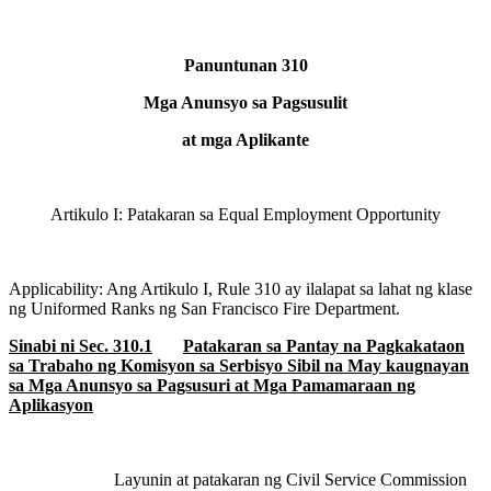
Panuntunan 310
Mga Anunsyo sa Pagsusulit
at mga Aplikante
Artikulo I: Patakaran sa Equal Employment Opportunity
Applicability: Ang Artikulo I, Rule 310 ay ilalapat sa lahat ng klase
ng Uniformed Ranks ng San Francisco Fire Department.
Sinabi ni Sec. 310.1
Patakaran sa Pantay na Pagkakataon
sa Trabaho ng Komisyon sa Serbisyo Sibil na May kaugnayan
sa Mga Anunsyo sa Pagsusuri at Mga Pamamaraan ng
Aplikasyon
Layunin at patakaran ng Civil Service Commission