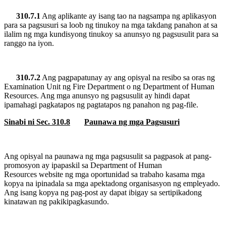
310.7.1
Ang aplikante ay isang tao na nagsampa ng aplikasyon
para sa pagsusuri sa loob ng tinukoy na mga takdang panahon
at sa
ilalim ng mga kundisyong tinukoy sa anunsyo ng pagsusulit para sa
ranggo na iyon.
310.7.2
Ang pagpapatunay ay ang opisyal na resibo sa oras
ng
Examination Unit ng Fire Department o
ng Department of Human
Resources. Ang mga anunsyo ng pagsusulit ay hindi dapat
ipamahagi pagkatapos ng pagtatapos ng panahon ng pag-file.
Sinabi ni Sec. 310.8
Paunawa ng mga Pagsusuri
Ang opisyal na paunawa ng mga pagsusulit sa pagpasok at pang-
promosyon ay ipapaskil sa Department of Human
Resources
website ng mga oportunidad sa trabaho
kasama
mga
kopya na ipinadala sa mga apektadong organisasyon ng empleyado.
Ang isang kopya ng pag-post ay dapat ibigay sa sertipikadong
kinatawan ng pakikipagkasundo.