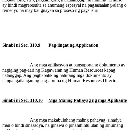
ay hindi magreresulta sa anumang espesyal na pagsasaalang-alang o
remedyo na may kaugnayan sa proseso ng pagsusuri.
Sinabi ni Sec. 310.9
Pag-iingat ng Application
Ang mga aplikasyon at pansuportang dokumento ay
nagiging pag-aari ng Kagawaran ng Human Resources kapag
natanggap. Ang pagbabalik ng naturang mga dokumento ay
nangangailangan ng pag-apruba ng Human Resources Director.
Sinabi ni Sec. 310.10
Mga Maling Pahayag ng mga Aplikante
Ang mga makabuluhang maling pahayag, sinadya
man o hindi sinasadya, na ginawa o pinahihintulutan ng sinumang