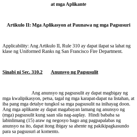
at mga Aplikante
Artikulo II: Mga Aplikasyon at Paunawa ng mga Pagsusuri
Applicability: Ang Artikulo II, Rule 310 ay dapat ilapat sa lahat ng
klase ng Uniformed Ranks ng San Francisco Fire Department.
Sinabi ni Sec. 310.2
Anunsyo ng Pagsusulit
Ang anunsyo ng pagsusulit ay dapat magbigay ng
mga kwalipikasyon, petsa, tagal ng mga karapat-dapat na listahan, at
iba pang mga detalye tungkol sa mga pagsusulit na inihayag doon.
Ang mga aplikante ay dapat magabayan lamang ng anunsyo ng
(mga) pagsusulit kung saan sila nag-aaplay.
Hindi bababa sa
labinlimang (15) araw ng negosyo bago ang pagpapalabas ng
anunsyo na ito, dapat itong ibigay sa ahente ng pakikipagkasundo
para sa pagsusuri at komento.