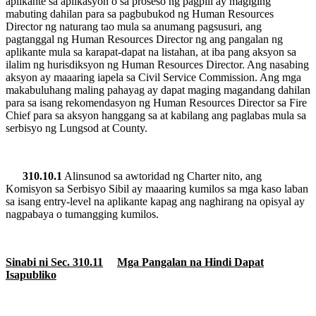
aplikante sa aplikasyon o sa proseso ng pagpili ay magiging
mabuting dahilan para sa pagbubukod ng Human Resources
Director ng naturang tao mula sa anumang pagsusuri, ang
pagtanggal ng Human Resources Director ng ang pangalan ng
aplikante mula sa karapat-dapat na listahan, at iba pang aksyon sa
ilalim ng hurisdiksyon ng Human Resources Director. Ang nasabing
aksyon ay maaaring iapela sa Civil Service Commission. Ang mga
makabuluhang maling pahayag ay dapat maging magandang dahilan
para sa isang rekomendasyon ng Human Resources Director sa Fire
Chief para sa aksyon hanggang sa at kabilang ang paglabas mula sa
serbisyo ng Lungsod at County.
310.10.1
Alinsunod sa awtoridad ng Charter nito, ang
Komisyon sa Serbisyo Sibil ay maaaring kumilos sa mga kaso laban
sa isang entry-level na aplikante kapag ang naghirang na opisyal ay
nagpabaya o tumangging kumilos.
Sinabi ni Sec. 310.11
Mga Pangalan na Hindi Dapat
Isapubliko