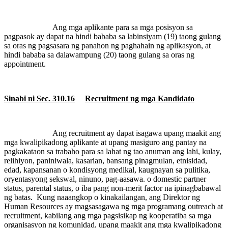
Ang mga aplikante para sa mga posisyon sa
pagpasok ay dapat na hindi bababa sa labinsiyam (19) taong gulang
sa oras ng pagsasara ng panahon ng paghahain ng aplikasyon, at
hindi bababa sa dalawampung (20) taong gulang sa oras ng
appointment.
Sinabi ni Sec. 310.16
Recruitment ng mga Kandidato
Ang recruitment ay dapat isagawa upang maakit ang
mga kwalipikadong aplikante at upang masiguro ang pantay na
pagkakataon sa trabaho para sa lahat ng tao anuman ang lahi, kulay,
relihiyon, paniniwala, kasarian, bansang pinagmulan, etnisidad,
edad, kapansanan o kondisyong medikal, kaugnayan sa pulitika,
oryentasyong sekswal, ninuno, pag-aasawa. o domestic partner
status, parental status, o iba pang non-merit factor na ipinagbabawal
ng batas.
Kung naaangkop o kinakailangan, ang Direktor ng
Human Resources ay magsasagawa ng mga programang outreach at
recruitment, kabilang ang mga pagsisikap ng kooperatiba sa mga
organisasyon ng komunidad, upang maakit ang mga kwalipikadong