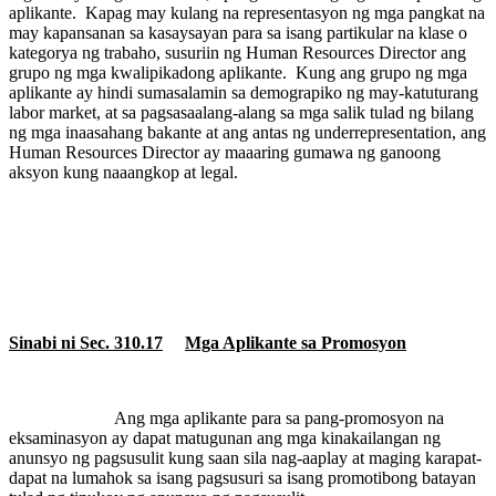
aplikante.
Kapag may kulang na representasyon ng mga pangkat na
may kapansanan sa kasaysayan para sa isang partikular na klase o
kategorya ng trabaho, susuriin ng Human Resources Director ang
grupo ng mga kwalipikadong aplikante.
Kung ang grupo ng mga
aplikante ay hindi sumasalamin sa demograpiko ng may-katuturang
labor market, at sa pagsasaalang-alang sa mga salik tulad ng bilang
ng mga inaasahang bakante at ang antas ng underrepresentation, ang
Human Resources Director ay maaaring gumawa ng ganoong
aksyon kung naaangkop at legal.
Sinabi ni Sec. 310.17
Mga Aplikante sa Promosyon
Ang mga aplikante para sa pang-promosyon na
eksaminasyon ay dapat matugunan ang mga kinakailangan ng
anunsyo ng pagsusulit kung saan sila nag-aaplay at maging karapat-
dapat na lumahok sa isang pagsusuri sa isang promotibong batayan