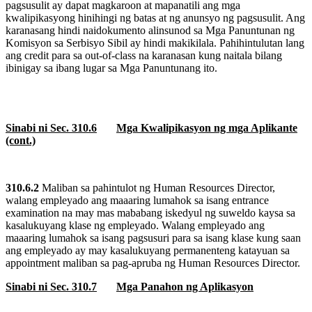
pagsusulit ay dapat magkaroon at mapanatili ang mga
kwalipikasyong hinihingi ng batas at ng anunsyo ng pagsusulit. Ang
karanasang hindi naidokumento alinsunod sa Mga Panuntunan ng
Komisyon sa Serbisyo Sibil ay hindi makikilala. Pahihintulutan lang
ang credit para sa out-of-class na karanasan kung naitala bilang
ibinigay sa ibang lugar sa Mga Panuntunang ito.
Sinabi ni Sec. 310.6
Mga Kwalipikasyon ng mga Aplikante
(cont.)
310.6.2
Maliban sa pahintulot ng Human Resources Director,
walang empleyado ang maaaring lumahok sa isang entrance
examination na may mas mababang iskedyul ng suweldo kaysa sa
kasalukuyang klase ng empleyado. Walang empleyado ang
maaaring lumahok sa isang pagsusuri para sa isang klase kung saan
ang empleyado ay may kasalukuyang permanenteng katayuan sa
appointment maliban sa pag-apruba ng Human Resources Director.
Sinabi ni Sec. 310.7
Mga Panahon ng Aplikasyon