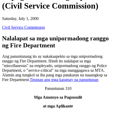
(Civil Service Commission)
Saturday, July 1, 2000
Civil Service Commission
Nalalapat sa mga unipormadong ranggo
ng Fire Department
Ang panuntunang ito ay nakakaapekto sa mga unipormadong
ranggo ng Fire Department. Hindi ito nalalapat sa mga
"miscellaneous" na empleyado, unipormadong ranggo ng Police
Department, o "service-critical" na mga manggagawa sa MTA.
Alamin ang tungkol sa iba pang mga patakaran na naaangkop sa
Fire Department.
Tingnan ang mga kaugnay na panuntunan
Panuntunan 310
Mga Anunsyo sa Pagsusulit
at mga Aplikante