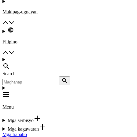
Makipag-ugnayan
Filipino
Search
Menu
Mga serbisyo
Mga kagawaran
Mga trabaho