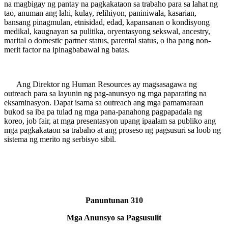
na magbigay ng pantay na pagkakataon sa trabaho para sa lahat ng
tao, anuman ang lahi, kulay, relihiyon, paniniwala, kasarian,
bansang pinagmulan, etnisidad, edad, kapansanan o kondisyong
medikal, kaugnayan sa pulitika, oryentasyong sekswal, ancestry,
marital o domestic partner status, parental status, o iba pang non-
merit factor na ipinagbabawal ng batas.
Ang Direktor ng Human Resources ay magsasagawa ng
outreach para sa layunin ng pag-anunsyo ng mga paparating na
eksaminasyon. Dapat isama sa outreach ang mga pamamaraan
bukod sa iba pa tulad ng mga pana-panahong pagpapadala ng
koreo, job fair, at mga presentasyon upang ipaalam sa publiko ang
mga pagkakataon sa trabaho at ang proseso ng pagsusuri sa loob ng
sistema ng merito ng serbisyo sibil.
Panuntunan 310
Mga Anunsyo sa Pagsusulit