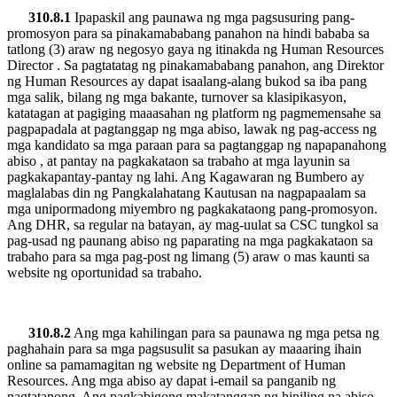
310.8.1
Ipapaskil ang paunawa ng mga pagsusuring pang-
promosyon para sa pinakamababang panahon na hindi bababa sa
tatlong (3) araw ng negosyo gaya ng itinakda ng Human Resources
Director . Sa pagtatatag ng pinakamababang panahon, ang Direktor
ng Human Resources ay dapat isaalang-alang bukod sa iba pang
mga salik, bilang ng mga bakante, turnover sa klasipikasyon,
katatagan at pagiging maaasahan ng platform ng pagmemensahe sa
pagpapadala at pagtanggap ng mga abiso, lawak ng pag-access ng
mga kandidato sa mga paraan para sa pagtanggap ng napapanahong
abiso , at pantay na pagkakataon sa trabaho at mga layunin sa
pagkakapantay-pantay ng lahi. Ang Kagawaran ng Bumbero ay
maglalabas din ng Pangkalahatang Kautusan na nagpapaalam sa
mga unipormadong miyembro ng pagkakataong pang-promosyon.
Ang DHR, sa regular na batayan, ay mag-uulat sa CSC tungkol sa
pag-usad ng paunang abiso ng paparating na mga pagkakataon sa
trabaho para sa mga pag-post ng limang (5) araw o mas kaunti sa
website ng oportunidad sa trabaho.
310.8.2
Ang mga kahilingan para sa paunawa ng mga petsa ng
paghahain para sa mga pagsusulit sa pasukan ay maaaring ihain
online sa pamamagitan ng website ng Department of Human
Resources. Ang mga abiso ay dapat i-email sa panganib ng
nagtatanong. Ang pagkabigong makatanggap ng hiniling na abiso