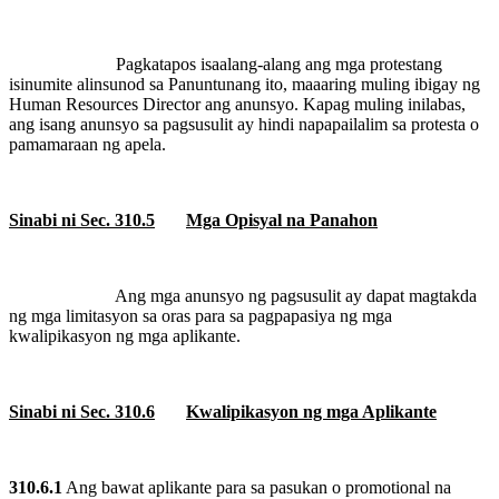
Pagkatapos isaalang-alang ang mga protestang
isinumite alinsunod sa Panuntunang ito, maaaring muling ibigay ng
Human Resources Director ang anunsyo. Kapag muling inilabas,
ang isang anunsyo sa pagsusulit ay hindi napapailalim sa protesta o
pamamaraan ng apela.
Sinabi ni Sec. 310.5
Mga Opisyal na Panahon
Ang mga anunsyo ng pagsusulit ay dapat magtakda
ng mga limitasyon sa oras para sa pagpapasiya ng mga
kwalipikasyon ng mga aplikante.
Sinabi ni Sec. 310.6
Kwalipikasyon ng mga Aplikante
310.6.1
Ang bawat aplikante para sa pasukan o promotional na