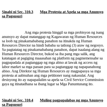
Sinabi ni Sec. 310.3
Mga Protesta at Apela sa mga Anunsyo
sa Pagsusuri
Ang mga protesta hinggil sa mga probisyon ng isang
anunsyo ay dapat matanggap ng Kagawaran ng Human Resources
sa loob ng pinakamababang panahon na itinakda ng Human
Resources Director na hindi bababa sa tatlong (3) araw ng negosyo.
Sa pagtatatag ng pinakamababang panahon, dapat isaalang-alang ng
Human Resources Director, bukod sa iba pang mga salik, ang
katatagan at pagiging maaasahan ng platform ng pagmemensahe sa
pagpapadala at pagtanggap ng mga abiso at lawak ng access ng
labor market sa mga paraan para sa pagtanggap ng napapanahong
abiso. Ang Direktor ng Human Resources ay magpapasya sa mga
protesta at aabisuhan ang mga petitioner nang nakasulat. Ang
desisyong ito ay napapailalim sa apela sa Civil Service Commission
gaya ng itinatadhana sa ibang lugar sa Mga Panuntunang ito.
Sinabi ni Sec. 310.4
Muling pagpapalabas ng mga Anunsyo
sa Pagsusuri