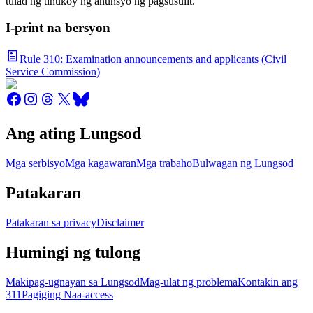
tulad ng tinukoy ng anunsyo ng pagsusulit.
I-print na bersyon
Rule 310: Examination announcements and applicants (Civil
Service Commission)
Ang ating Lungsod
Mga serbisyo
Mga kagawaran
Mga trabaho
Bulwagan ng Lungsod
Patakaran
Patakaran sa privacy
Disclaimer
Humingi ng tulong
Makipag-ugnayan sa Lungsod
Mag-ulat ng problema
Kontakin ang
311
Pagiging Naa-access