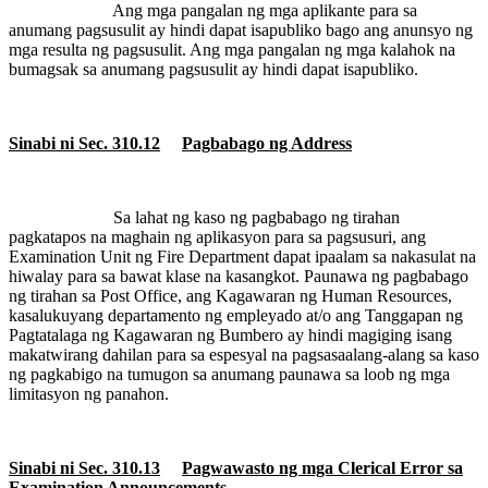
Ang mga pangalan ng mga aplikante para sa
anumang pagsusulit ay hindi dapat isapubliko bago ang anunsyo ng
mga resulta ng pagsusulit. Ang mga pangalan ng mga kalahok na
bumagsak sa anumang pagsusulit ay hindi dapat isapubliko.
Sinabi ni Sec. 310.12
Pagbabago ng Address
Sa lahat ng kaso ng pagbabago ng tirahan
pagkatapos na maghain ng aplikasyon para sa pagsusuri, ang
Examination Unit ng Fire Department
dapat ipaalam sa nakasulat na
hiwalay para sa bawat klase na kasangkot. Paunawa ng pagbabago
ng tirahan sa Post Office,
ang Kagawaran ng Human Resources,
kasalukuyang departamento ng empleyado
at/o ang Tanggapan ng
Pagtatalaga ng Kagawaran ng Bumbero
ay hindi magiging isang
makatwirang dahilan para sa espesyal na pagsasaalang-alang sa kaso
ng pagkabigo na tumugon sa anumang paunawa sa loob ng mga
limitasyon ng panahon.
Sinabi ni Sec. 310.13
Pagwawasto ng mga Clerical Error sa
Examination Announcements