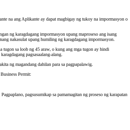
kante na ang Aplikante ay dapat magbigay ng tukoy na impormasyon o
ilangan ng karagdagang impormasyon upang maproseso ang isang
te nang nakasulat upang humiling ng karagdagang impormasyon.
a tugon sa loob ng 45 araw, o kung ang mga tugon ay hindi
g karagdagang pagsasaalang-alang.
akita ng magandang dahilan para sa pagpapalawig.
Business Permit:
sa Pagpaplano, pagsusumikap sa pamamagitan ng proseso ng karapatan