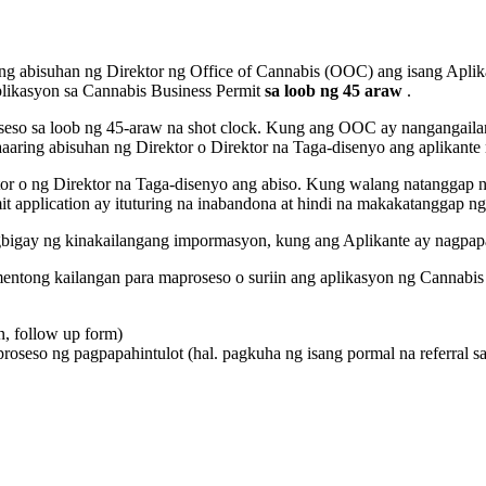
ng abisuhan ng Direktor ng Office of Cannabis (OOC) ang isang Apli
plikasyon sa Cannabis Business Permit
sa loob ng 45 araw
.
proseso sa loob ng 45-araw na shot clock. Kung ang OOC ay nanganga
aaaring abisuhan ng Direktor o Direktor na Taga-disenyo ang aplikan
or o ng Direktor na Taga-disenyo ang abiso. Kung walang natanggap n
t application ay ituturing na inabandona at hindi na makakatanggap n
gbigay ng kinakailangang impormasyon, kung ang Aplikante ay nagpap
tong kailangan para maproseso o suriin ang aplikasyon ng Cannabis 
an, follow up form)
seso ng pagpapahintulot (hal. pagkuha ng isang pormal na referral 