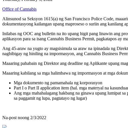
Office of Cannabis
Alinsunod sa Seksyon 1615(a) ng San Francisco Police Code, maaari
dokumentasyong kailangan upang maproseso o suriin ang kanilang a
Inilabas ng OOC ang bulletin na ito upang higit pang linawin ang 
aplikasyon para sa isang Cannabis Business Permit, pagkatapos ay m
Ang 45-araw na yugto ay magsisimula sa araw na ipinadala ng Direkt
nagbibigay ng hiniling na impormasyon, ang Cannabis Business Permi
Maaaring pahabain ng Direktor ang deadline ng Aplikante upang ma
Maaaring kabilang sa mga halimbawa ng impormasyon at mga dokumen
Mga dokumento ng pamamahala ng korporasyon
Part I o Part II application item (hal. mga materyal na kasundu
Ang mga mahahalagang hakbang na ginawa upang lumipat sa pro
sa paggamit ng lupa, pagtatayo ng lugar)
Na-post noong 2/3/2022