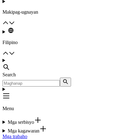
Makipag-ugnayan
Filipino
Search
Menu
Mga serbisyo
Mga kagawaran
Mga trabaho