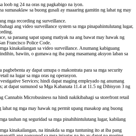
 loob ng 24 na oras ng pagkabigo na iyon.
 na sumasaklaw sa buong gusali ay maaaring gamitin ng lahat ng may
ng mga recording ng surveillance.
ahagi ang video surveillance system sa mga pinapahintulutang lugar,
ording.
nce, sa paraang sapat upang matiyak na ang bawat may hawak ng
San Francisco Police Code.
 mga kinakailangan sa video surveillance. Anumang kabiguang
spindihin, bawiin, o gumawa ng iba pang masamang aksyon laban sa
na pagbebenta ay dapat umupa o makontrata para sa mga security
etail na lugar sa mga oras ng operasyon.
Investigative Services; hindi dapat maging empleyado ng anumang
s; at dapat sumunod sa Mga Kabanata 11.4 at 11.5 ng Dibisyon 3 ng
g Cannabis Microbusiness na hindi nakikibahagi sa storefront retail
 ng lahat ng mga may hawak ng permit upang masakop ang buong
ga tauhan ng seguridad sa mga pinahihintulutang lugar, kabilang
ga kinakailangan, na itinakda sa mga tuntuning ito at iba pang
natili ang pagsunod sa mga iniaatas na ito ay dapat na maging