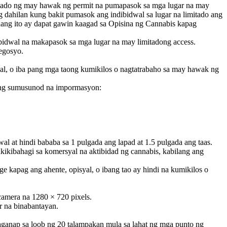
leyado ng may hawak ng permit na pumapasok sa mga lugar na may
 dahilan kung bakit pumasok ang indibidwal sa lugar na limitado ang
laang ito ay dapat gawin kaagad sa Opisina ng Cannabis kapag
bidwal na makapasok sa mga lugar na may limitadong access.
egosyo.
l, o iba pang mga taong kumikilos o nagtatrabaho sa may hawak ng
 ang sumusunod na impormasyon:
l at hindi bababa sa 1 pulgada ang lapad at 1.5 pulgada ang taas.
kikibahagi sa komersyal na aktibidad ng cannabis, kabilang ang
 kapag ang ahente, opisyal, o ibang tao ay hindi na kumikilos o
camera na 1280 × 720 pixels.
r na binabantayan.
aganap sa loob ng 20 talampakan mula sa lahat ng mga punto ng