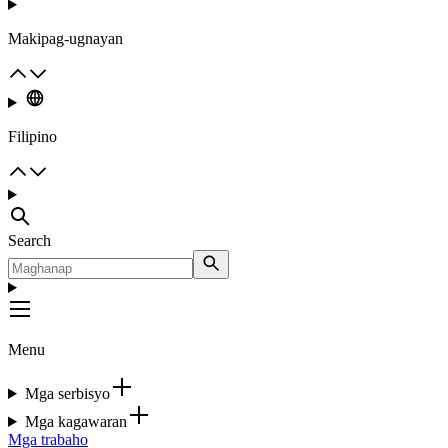
Makipag-ugnayan
Filipino
Search
Menu
Mga serbisyo
Mga kagawaran
Mga trabaho