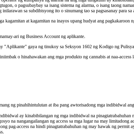
agtugon, o pagsubaybay sa isang sistema ng alarma, o isang taong nam
ilarawan sa subdibisyong ito o sinumang tao sa pagsasanay para sa a
 kagamitan at kagamitan na inayos upang hudyat ang pagkakaroon ng
mamay-ari ng Business Account ng aplikante.
ay "Aplikante" gaya ng tinukoy sa Seksyon 1602 ng Kodigo ng Pulisya
 iniimbak o hinahawakan ang mga produkto ng cannabis at naa-access l
mang ng pinahihintulutan at iba pang awtorisadong mga indibidwal an
 indibidwal ay kinabibilangan ng mga indibidwal na pinagtatrabahuha
egosyo na nangangailangan ng access sa mga lugar na may limitadong ac
ong pag-access na hindi pinagtatrabahuhan ng may hawak ng permit ay 
ss.