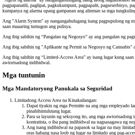
pagpapanatili, paglipat, pagkukumpuni, pagpapalit, pagseserbisyo, p
kumpanya ng alarma upang gampanan ang alinman sa mga tungkuling in
Ang "Alarm System" ay nangangahulugang isang pagpupulong ng mga
saan maaaring tumugon ang pulisya.
Ang ibig sabihin ng “Pangalan ng Negosyo” ay ang pangalan ng pag
Ang ibig sabihin ng "Aplikante ng Permit sa Negosyo ng Cannabis" 
Ang ibig sabihin ng “Limited-Access Area” ay isang lugar kung saan
awtorisadong indibidwal.
Mga tuntunin
Mga Mandatoryong Panukala sa Seguridad
Limitadong Access Area na Kinakailangan:
Dapat tiyakin ng mga Permitte na ang mga empleyado la
pinahihintulutang lugar.
Para sa layunin ng seksyong ito, ang mga awtorisadong
kontratista, o iba pang indibidwal na nagsasagawa ng n
Ang isang indibidwal na papasok sa lugar na may limitad
oras habang nasa loob ng lugar na limitado ang pag-acce