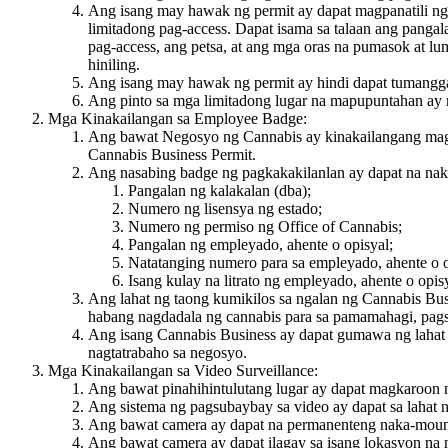
Ang isang may hawak ng permit ay dapat magpanatili ng
limitadong pag-access. Dapat isama sa talaan ang panga
pag-access, ang petsa, at ang mga oras na pumasok at lu
hiniling.
Ang isang may hawak ng permit ay hindi dapat tumangga
Ang pinto sa mga limitadong lugar na mapupuntahan ay m
Mga Kinakailangan sa Employee Badge:
Ang bawat Negosyo ng Cannabis ay kinakailangang magbi
Cannabis Business Permit.
Ang nasabing badge ng pagkakakilanlan ay dapat na nak
Pangalan ng kalakalan (dba);
Numero ng lisensya ng estado;
Numero ng permiso ng Office of Cannabis;
Pangalan ng empleyado, ahente o opisyal;
Natatanging numero para sa empleyado, ahente o o
Isang kulay na litrato ng empleyado, ahente o opi
Ang lahat ng taong kumikilos sa ngalan ng Cannabis Busi
habang nagdadala ng cannabis para sa pamamahagi, pags
Ang isang Cannabis Business ay dapat gumawa ng lahat n
nagtatrabaho sa negosyo.
Mga Kinakailangan sa Video Surveillance:
Ang bawat pinahihintulutang lugar ay dapat magkaroon n
Ang sistema ng pagsubaybay sa video ay dapat sa lahat 
Ang bawat camera ay dapat na permanenteng naka-mount 
Ang bawat camera ay dapat ilagay sa isang lokasyon na 