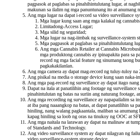
pagpasok at paglabas sa pinahihintulutang lugar, at nag
makunan sa ilalim ng mga panuntunang ito at anumang n
Ang mga lugar na dapat i-record sa video surveillance 
Mga lugar kung saan ang mga kalakal ng cannabis ay 
Limitadong-Access Lugar;
Mga silid ng seguridad;
Mga lugar na nag-iimbak ng surveillance-system st
Mga pagpasok at paglabas sa pinahihintulutang lug
Ang mga Cannabis Retailer at Cannabis Microbusines
mga produktong cannabis ay ipinapakita para sa pa
record ng mga facial feature ng sinumang taong b
pagkakakilanlan.
Ang mga camera ay dapat mag-record ng tuluy-tuloy na 2
Ang pisikal na media o storage device kung saan naka-i
Ang mga pag-record ng surveillance ay dapat itago nang
Dapat na itala at panatilihin ang footage ng surveillan
pinahintulutan ng batas na suriin ang naturang footage, 
Ang mga recording ng surveillance ay napapailalim sa 
at iba pang naaangkop na batas, at dapat panatilihin s
hiniling, nang walang pagkaantala, maliban sa anumang
kapag hiniling sa loob ng oras na tinukoy ng OOC at S
Ang mga naitala na larawan ay dapat na malinaw at tumpa
of Standards and Technology.
Ang video surveillance system ay dapat nilagyan ng fail
video surveillance-system storage device.