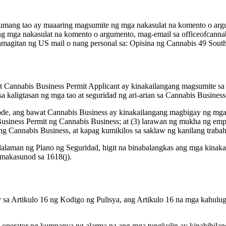
numang tao ay maaaring magsumite ng mga nakasulat na komento o a
 mga nakasulat na komento o argumento, mag-email sa officeofcanna
amagitan ng US mail o nang personal sa: Opisina ng Cannabis 49 Sou
Cannabis Business Permit Applicant ay kinakailangang magsumite sa O
a kaligtasan ng mga tao at seguridad ng ari-arian sa Cannabis Business
ode, ang bawat Cannabis Business ay kinakailangang magbigay ng mga 
 Business Permit ng Cannabis Business; at (3) larawan ng mukha ng e
 ng Cannabis Business, at kapag kumikilos sa saklaw ng kanilang traba
laman ng Plano ng Seguridad, higit na binabalangkas ang mga kinakail
 makasunod sa 1618(j).
a Artikulo 16 ng Kodigo ng Pulisya, ang Artikulo 16 na mga kahuluga
operator ng kumpanya ng alarma na ang mga tungkulin ay kinabibilanga