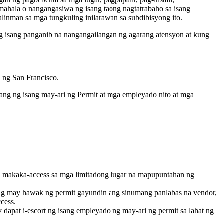
amahala o nangangasiwa ng isang taong nagtatrabaho sa isang
linman sa mga tungkuling inilarawan sa subdibisyong ito.
 isang panganib na nangangailangan ng agarang atensyon at kung
 ng San Francisco.
ang ng isang may-ari ng Permit at mga empleyado nito at mga
g makaka-access sa mga limitadong lugar na mapupuntahan ng
n ng may hawak ng permit gayundin ang sinumang panlabas na vendor,
cess.
dapat i-escort ng isang empleyado ng may-ari ng permit sa lahat ng