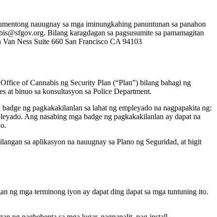
rgumentong nauugnay sa mga iminungkahing panuntunan sa panahon
bis@sfgov.org. Bilang karagdagan sa pagsusumite sa pamamagitan
th Van Ness Suite 660 San Francisco CA 94103
ffice of Cannabis ng Security Plan (“Plan”) bilang bahagi ng
es at binuo sa konsultasyon sa Police Department.
badge ng pagkakakilanlan sa lahat ng empleyado na nagpapakita ng:
mpleyado. Ang nasabing mga badge ng pagkakakilanlan ay dapat na
ho.
angan sa aplikasyon na nauugnay sa Plano ng Seguridad, at higit
n ng mga terminong iyon ay dapat ding ilapat sa mga tuntuning ito.
n ng pagbebenta sa mga lugar, pagpapalit, pag-install,