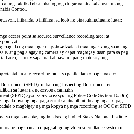
ao at mga aktibidad sa lahat ng mga lugar na kinakailangan upang
nabis Control.
tasyon, inihanda, o inililipat sa loob ng pinapahintulutang lugar;
a access point sa secured surveillance recording area; at
 point; at
ng magtala ng mga lugar na point-of-sale at mga lugar kung saan ang
-sale, ang paglalagay ng camera ay dapat magbigay-daan para sa pag-
etail area, na may sapat na kalinawan upang matukoy ang
maprotektahan ang recording mula sa pakikialam o pagnanakaw.
ce Department (SFPD), o iba pang Inspecting Department ay
 maliban sa lugar ng negosyong cannabis.
rtment (SFPD) ayon sa awtorisasyon ng Police Code Section 1630(b)
g mga kopya ng mga pag-record sa pinahihintulutang lugar kapag
 magpadala o magbigay ng mga kopya ng mga recording sa OOC at SFPD
od sa mga pamantayang inilabas ng United States National Institute
g anumang pagkaantala o pagkabigo ng video surveillance system o