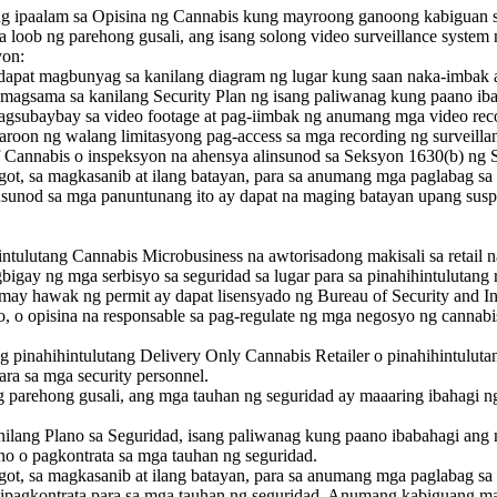
 ipaalam sa Opisina ng Cannabis kung mayroong ganoong kabiguan sa
 loob ng parehong gusali, ang isang solong video surveillance system
yon:
apat magbunyag sa kanilang diagram ng lugar kung saan naka-imbak a
 magsama sa kanilang Security Plan ng isang paliwanag kung paano ibab
agsubaybay sa video footage at pag-iimbak ng anumang mga video rec
roon ng walang limitasyong pag-access sa mga recording ng surveilla
of Cannabis o inspeksyon na ahensya alinsunod sa Seksyon 1630(b) ng 
ot, sa magkasanib at ilang batayan, para sa anumang mga paglabag sa
linsunod sa mga panuntunang ito ay dapat na maging batayan upang su
intulutang Cannabis Microbusiness na awtorisadong makisali sa retail 
igay ng mga serbisyo sa seguridad sa lugar para sa pinahihintulutang r
g may hawak ng permit ay dapat lisensyado ng Bureau of Security and 
 o opisina na responsable sa pag-regulate ng mga negosyo ng cannabi
g pinahihintulutang Delivery Only Cannabis Retailer o pinahihintulutan
ra sa mga security personnel.
g parehong gusali, ang mga tauhan ng seguridad ay maaaring ibahagi
lang Plano sa Seguridad, isang paliwanag kung paano ibabahagi ang m
o o pagkontrata sa mga tauhan ng seguridad.
t, sa magkasanib at ilang batayan, para sa anumang mga paglabag sa m
agkontrata para sa mga tauhan ng seguridad. Anumang kabiguang mapa