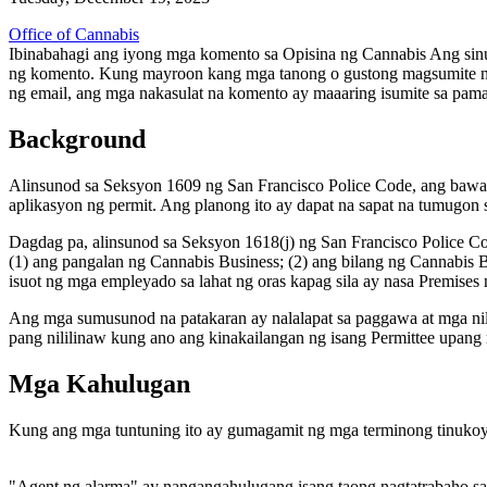
Office of Cannabis
Ibinabahagi ang iyong mga komento sa Opisina ng Cannabis Ang si
ng komento. Kung mayroon kang mga tanong o gustong magsumite ng
ng email, ang mga nakasulat na komento ay maaaring isumite sa pam
Background
Alinsunod sa Seksyon 1609 ng San Francisco Police Code, ang bawat 
aplikasyon ng permit. Ang planong ito ay dapat na sapat na tumugon s
Dagdag pa, alinsunod sa Seksyon 1618(j) ng San Francisco Police C
(1) ang pangalan ng Cannabis Business; (2) ang bilang ng Cannabis
isuot ng mga empleyado sa lahat ng oras kapag sila ay nasa Premises
Ang mga sumusunod na patakaran ay nalalapat sa paggawa at mga nila
pang nililinaw kung ano ang kinakailangan ng isang Permittee upang
Mga Kahulugan
Kung ang mga tuntuning ito ay gumagamit ng mga terminong tinukoy s
"Agent ng alarma" ay nangangahulugang isang taong nagtatrabaho sa 