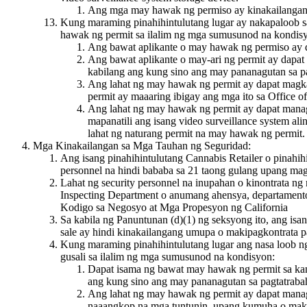
Ang mga may hawak ng permiso ay kinakailangang
Kung maraming pinahihintulutang lugar ay nakapaloob sa
hawak ng permit sa ilalim ng mga sumusunod na kondis
Ang bawat aplikante o may hawak ng permiso ay d
Ang bawat aplikante o may-ari ng permit ay dapat
kabilang ang kung sino ang may pananagutan sa p
Ang lahat ng may hawak ng permit ay dapat magka
permit ay maaaring ibigay ang mga ito sa Office 
Ang lahat ng may hawak ng permit ay dapat manag
mapanatili ang isang video surveillance system a
lahat ng naturang permit na may hawak ng permit.
Mga Kinakailangan sa Mga Tauhan ng Seguridad:
Ang isang pinahihintulutang Cannabis Retailer o pinahih
personnel na hindi bababa sa 21 taong gulang upang magb
Lahat ng security personnel na inupahan o kinontrata n
Inspecting Department o anumang ahensya, departamento,
Kodigo sa Negosyo at Mga Propesyon ng California
Sa kabila ng Panuntunan (d)(1) ng seksyong ito, ang isan
sale ay hindi kinakailangang umupa o makipagkontrata pa
Kung maraming pinahihintulutang lugar ang nasa loob n
gusali sa ilalim ng mga sumusunod na kondisyon:
Dapat isama ng bawat may hawak ng permit sa kani
ang kung sino ang may pananagutan sa pagtatrabah
Ang lahat ng may hawak ng permit ay dapat manago
naaangkop na mga tuntunin, upang kumuha o makip