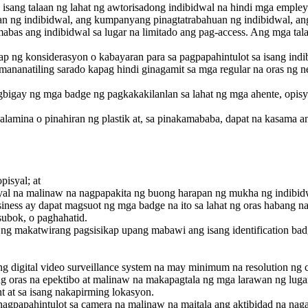
 isang talaan ng lahat ng awtorisadong indibidwal na hindi mga emp
lan ng indibidwal, ang kumpanyang pinagtatrabahuan ng indibidwal, ang
mabas ang indibidwal sa lugar na limitado ang pag-access. Ang mga ta
p ng konsiderasyon o kabayaran para sa pagpapahintulot sa isang indi
ananatiling sarado kapag hindi ginagamit sa mga regular na oras ng n
gay ng mga badge ng pagkakakilanlan sa lahat ng mga ahente, opisya
alamina o pinahiran ng plastik at, sa pinakamababa, dapat na kasama
pisyal; at
syal na malinaw na nagpapakita ng buong harapan ng mukha ng indibidwa
ness ay dapat magsuot ng mga badge na ito sa lahat ng oras habang na
ubok, o paghahatid.
g makatwirang pagsisikap upang mabawi ang isang identification badge
g digital video surveillance system na may minimum na resolution ng 
ng oras na epektibo at malinaw na makapagtala ng mga larawan ng luga
at sa isang nakapirming lokasyon.
nagpapahintulot sa camera na malinaw na maitala ang aktibidad na nag