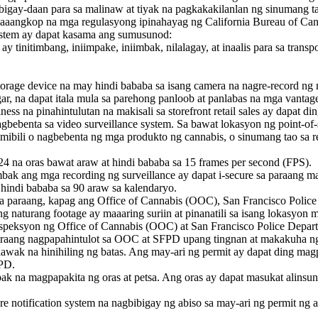
bibigay-daan para sa malinaw at tiyak na pagkakakilanlan ng sinumang t
aaangkop na mga regulasyong ipinahayag ng California Bureau of Can
system ay dapat kasama ang sumusunod:
tinitimbang, iniimpake, iniimbak, nilalagay, at inaalis para sa transpor
orage device na may hindi bababa sa isang camera na nagre-record ng mg
ar, na dapat itala mula sa parehong panloob at panlabas na mga vantage
s na pinahintulutan na makisali sa storefront retail sales ay dapat di
gbebenta sa video surveillance system. Sa bawat lokasyon ng point-of
umibili o nagbebenta ng mga produkto ng cannabis, o sinumang tao sa r
4 na oras bawat araw at hindi bababa sa 15 frames per second (FPS).
mbak ang mga recording ng surveillance ay dapat i-secure sa paraang 
 hindi bababa sa 90 araw sa kalendaryo.
ce sa paraang, kapag ang Office of Cannabis (OOC), San Francisco Poli
ang naturang footage ay maaaring suriin at pinanatili sa isang lokasyon
inspeksyon ng Office of Cannabis (OOC) at San Francisco Police Depa
a paraang nagpapahintulot sa OOC at SFPD upang tingnan at makakuha n
 lawak na hinihiling ng batas. Ang may-ari ng permit ay dapat ding
FPD.
k na magpapakita ng oras at petsa. Ang oras ay dapat masukat alinsun
ure notification system na nagbibigay ng abiso sa may-ari ng permit n