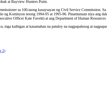
mbak
at Bayview Hunters Point.
issioner sa 100-taong kasaysayan ng Civil Service Commission. Sa 
o ng Komisyon noong 1994-95 at 1995-96. Pinamunuan niya ang dalawa
ecutive Officer Kate Favetti) at ang Department of Human Resources
a, mga kaibigan at kasamahan na patuloy na nagpapalusog at nagpapas
r 2)