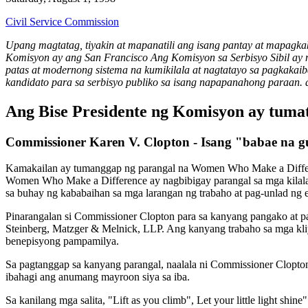
Civil Service Commission
Upang magtatag, tiyakin at mapanatili ang isang pantay at mapagk
Komisyon ay ang
San Francisco
Ang Komisyon sa Serbisyo Sibil ay
patas at modernong sistema na kumikilala at nagtatayo sa pagkaka
kandidato para sa serbisyo publiko sa isang napapanahong paraan. at
Ang Bise Presidente ng Komisyon ay tuma
Commissioner Karen V. Clopton - Isang "babae na
Kamakailan ay tumanggap ng parangal na Women Who Make a Differen
Women Who Make a Difference ay nagbibigay parangal sa mga kilala
sa buhay ng kababaihan sa mga larangan ng trabaho at pag-unlad ng
Pinarangalan si Commissioner Clopton para sa kanyang pangako at p
Steinberg, Matzger & Melnick, LLP. Ang kanyang trabaho sa mga kliy
benepisyong pampamilya.
Sa pagtanggap sa kanyang parangal, naalala ni Commissioner Clopton 
ibahagi ang anumang mayroon siya sa iba.
Sa kanilang mga salita, "Lift as you climb", Let your little light sh