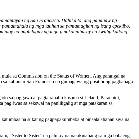
ga mamamayan ng
San Francisco
. Dahil dito, ang pananaw ng
a pamamahala ng mga tauhan sa pamamagitan ng isang epektibo,
t patuloy na nagbibigay ng mga pinakamahusay na kwalipikadong
 mula sa Commission on the Status of Women. Ang parangal na
yo sa kabuuan
San Francisco
na gumagawa ng positibong pagbabago
do sa paggawa at pagtatrabaho kasama si Leland, Parachini,
pag-iwas sa sekswal na panliligalig at mga patakaran sa
ay katumbas na sukat ng pagpapakumbaba at pinaalalahanan siya na
gram, "Sister to Sister" na patuloy na nakikinabang sa mga babaeng