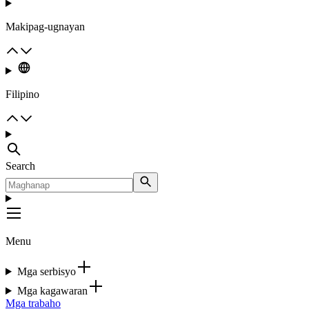
Makipag-ugnayan
Filipino
Search
Menu
Mga serbisyo
Mga kagawaran
Mga trabaho