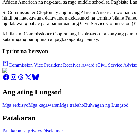
African American na nag-aaral sa mga middle school sa
Pagbisita
La
Si Commissioner Clopton ay ang unang African American woman comm
hindi pa nagagawang dalawang magkasunod na termino bilang Pangul
ng dalawang babae para pamunuan ang Civil Service Commission (Ex
Kinilala ni Commissioner Clopton ang inspirasyon ng kanyang pamily
katarungang panlipunan at pagkakapantay-pantay.
I-print na bersyon
Commission Vice President Receives Award (Civil Service Advise
Ang ating Lungsod
Mga serbisyo
Mga kagawaran
Mga trabaho
Bulwagan ng Lungsod
Patakaran
Patakaran sa privacy
Disclaimer