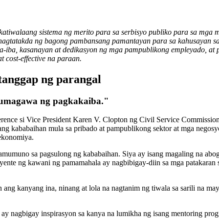
akatiwalaang sistema ng merito para sa serbisyo publiko para sa m
 nagtatakda ng bagong pambansang pamantayan para sa kahusayan s
iba-iba, kasanayan at dedikasyon ng mga pampublikong empleyado, a
 cost-effective na paraan.
tanggap ng parangal
 gumagawa ng pagkakaiba."
ce si Vice President Karen V. Clopton ng Civil Service Commission
ng kababaihan mula sa pribado at pampublikong sektor at mga negos
 ekonomiya.
amumuno sa pagsulong ng kababaihan. Siya ay isang magaling na aboga
ente ng kawani ng pamamahala ay nagbibigay-diin sa mga patakaran sa 
ang kanyang ina, ninang at lola na nagtanim ng tiwala sa sarili na m
ine" ay nagbigay inspirasyon sa kanya na lumikha ng isang mentoring pro