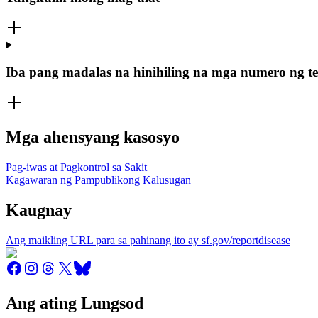
Iba pang madalas na hinihiling na mga numero ng t
Mga ahensyang kasosyo
Pag-iwas at Pagkontrol sa Sakit
Kagawaran ng Pampublikong Kalusugan
Kaugnay
Ang maikling URL para sa pahinang ito ay sf.gov/reportdisease
Ang ating Lungsod