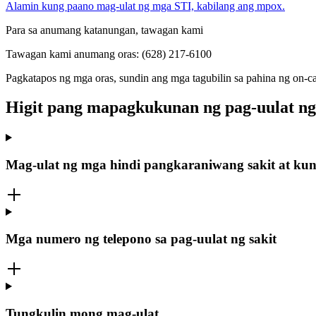
Alamin kung paano mag-ulat ng mga STI, kabilang ang mpox.
Para sa anumang katanungan, tawagan kami
Tawagan kami anumang oras: (628) 217-6100
Pagkatapos ng mga oras, sundin ang mga tagubilin sa pahina ng on-c
Higit pang mapagkukunan ng pag-uulat ng 
Mag-ulat ng mga hindi pangkaraniwang sakit at kund
Mga numero ng telepono sa pag-uulat ng sakit
Tungkulin mong mag-ulat