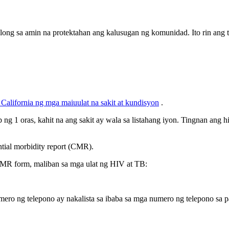
long sa amin na protektahan ang kalusugan ng komunidad. Ito rin ang
alifornia ng mga maiuulat na sakit at kundisyon
.
ng 1 oras, kahit na ang sakit ay wala sa listahang iyon. Tingnan ang h
tial morbidity report (CMR).
 CMR form, maliban sa mga ulat ng HIV at TB:
ro ng telepono ay nakalista sa ibaba sa mga numero ng telepono sa pa