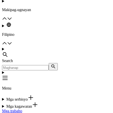
Makipag-ugnayan
Filipino
Search
Menu
Mga serbisyo
Mga kagawaran
Mga trabaho