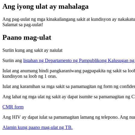
Ang iyong ulat ay mahalaga
Ang pag-uulat ng mga kinakailangang sakit at kundisyon ay nakakatu
Salamat sa pag-uulat!
Paano mag-ulat
Suriin kung ang sakit ay naiulat
Suriin ang
listahan ng Departamento ng Pampublikong Kalusugan ng C
Iulat ang anumang hindi pangkaraniwang pagpapakita ng sakit sa loob 
kundisyon sa loob ng 1 oras.
Iulat ang karamihan sa mga sakit sa pamamagitan ng form ng confiden
Ang lahat ng mga ulat ng sakit ay dapat isumite sa pamamagitan ng
CMR form
Ang HIV ay dapat iulat sa pamamagitan lamang ng telepono. Ang nume
Alamin kung paano mag-ulat ng TB.