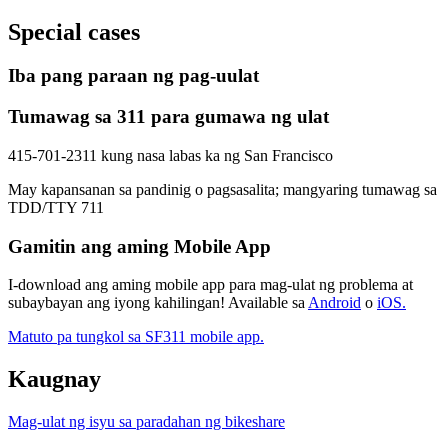
Special cases
Iba pang paraan ng pag-uulat
Tumawag sa 311 para gumawa ng ulat
415-701-2311 kung nasa labas ka ng San Francisco
May kapansanan sa pandinig o pagsasalita; mangyaring tumawag sa
TDD/TTY 711
Gamitin ang aming Mobile App
I-download ang aming mobile app para mag-ulat ng problema at
subaybayan ang iyong kahilingan! Available sa
Android
o
iOS.
Matuto pa tungkol sa SF311 mobile app.
Kaugnay
Mag-ulat ng isyu sa paradahan ng bikeshare