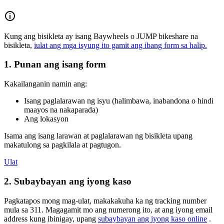
Kung ang bisikleta ay isang Baywheels o JUMP bikeshare na
bisikleta,
iulat ang mga isyung ito gamit ang ibang form sa halip.
1. Punan ang isang form
Kakailanganin namin ang:
Isang paglalarawan ng isyu (halimbawa, inabandona o hindi
maayos na nakaparada)
Ang lokasyon
Isama ang isang larawan at paglalarawan ng bisikleta upang
makatulong sa pagkilala at pagtugon.
Ulat
2. Subaybayan ang iyong kaso
Pagkatapos mong mag-ulat, makakakuha ka ng tracking number
mula sa 311. Magagamit mo ang numerong ito, at ang iyong email
address kung ibinigay, upang
subaybayan ang iyong kaso online
.