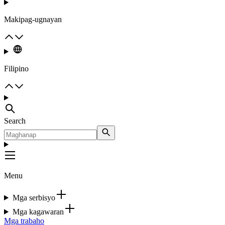
Makipag-ugnayan
Filipino
Search
Menu
Mga serbisyo
Mga kagawaran
Mga trabaho