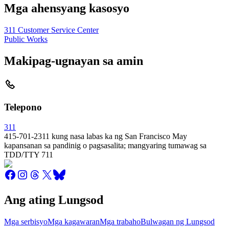
Mga ahensyang kasosyo
311 Customer Service Center
Public Works
Makipag-ugnayan sa amin
Telepono
311
415-701-2311 kung nasa labas ka ng San Francisco May
kapansanan sa pandinig o pagsasalita; mangyaring tumawag sa
TDD/TTY 711
Ang ating Lungsod
Mga serbisyo
Mga kagawaran
Mga trabaho
Bulwagan ng Lungsod