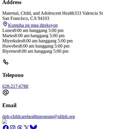
Address
Maternal, Child, and Adolescent Health
333 Valencia St
San Francisco
,
CA
94103
Kumuha ng mga direksyon
Lunes
8:00 am
hanggang
5:00 pm
Martes
8:00 am
hanggang
5:00 pm
Miyerkules
8:00 am
hanggang
5:00 pm
Huwebes
8:00 am
hanggang
5:00 pm
Biyernes
8:00 am
hanggang
5:00 pm
Telepono
628-217-6788
Email
dph-childcarehealthprogram@sfdph.org