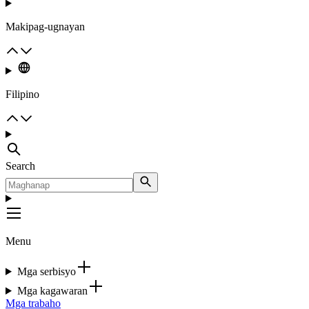
Makipag-ugnayan
Filipino
Search
Menu
Mga serbisyo
Mga kagawaran
Mga trabaho