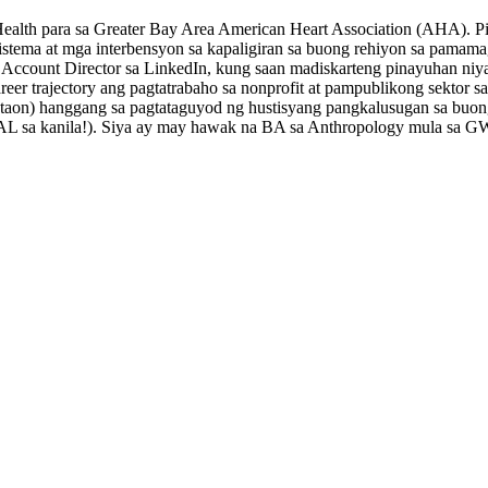
Health para sa Greater Bay Area American Heart Association (AHA). 
stema at mga interbensyon sa kapaligiran sa buong rehiyon sa pamam
it Account Director sa LinkedIn, kung saan madiskarteng pinayuhan ni
er trajectory ang pagtatrabaho sa nonprofit at pampublikong sektor s
aon) hanggang sa pagtataguyod ng hustisyang pangkalusugan sa buong C
AHAL sa kanila!). Siya ay may hawak na BA sa Anthropology mula sa GW