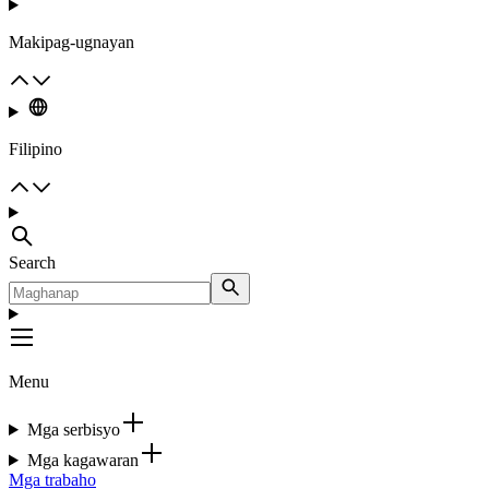
Makipag-ugnayan
Filipino
Search
Menu
Mga serbisyo
Mga kagawaran
Mga trabaho