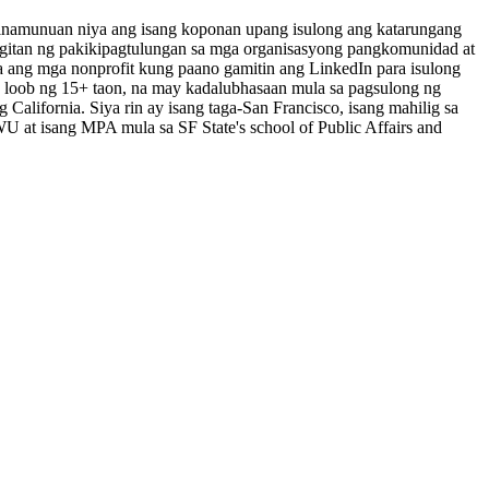
Pinamunuan niya ang isang koponan upang isulong ang katarungang
agitan ng pakikipagtulungan sa mga organisasyong pangkomunidad at
ya ang mga nonprofit kung paano gamitin ang LinkedIn para isulong
a loob ng 15+ taon, na may kadalubhasaan mula sa pagsulong ng
alifornia. Siya rin ay isang taga-San Francisco, isang mahilig sa
U at isang MPA mula sa SF State's school of Public Affairs and