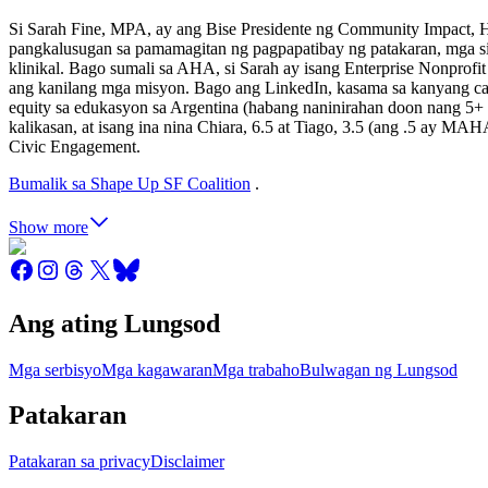
Si Sarah Fine, MPA, ay ang Bise Presidente ng Community Impact, 
pangkalusugan sa pamamagitan ng pagpapatibay ng patakaran, mga si
klinikal. Bago sumali sa AHA, si Sarah ay isang Enterprise Nonprof
ang kanilang mga misyon. Bago ang LinkedIn, kasama sa kanyang care
equity sa edukasyon sa Argentina (habang naninirahan doon nang 5+ t
kalikasan, at isang ina nina Chiara, 6.5 at Tiago, 3.5 (ang .5 ay M
Civic Engagement.
Bumalik sa Shape Up SF Coalition
.
Show more
Ang ating Lungsod
Mga serbisyo
Mga kagawaran
Mga trabaho
Bulwagan ng Lungsod
Patakaran
Patakaran sa privacy
Disclaimer