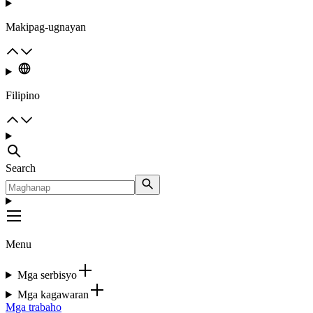
Makipag-ugnayan
Filipino
Search
Menu
Mga serbisyo
Mga kagawaran
Mga trabaho