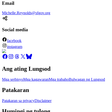
Email
Michelle.Reynolds@sfgov.org
Social media
facebook
instagram
Ang ating Lungsod
Mga serbisyo
Mga kagawaran
Mga trabaho
Bulwagan ng Lungsod
Patakaran
Patakaran sa privacy
Disclaimer
Humingi ng tulong