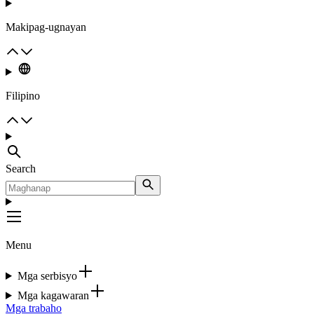
Makipag-ugnayan
Filipino
Search
Menu
Mga serbisyo
Mga kagawaran
Mga trabaho