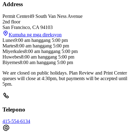
Address
Permit Center
49 South Van Ness Avenue
2nd floor
San Francisco
,
CA
94103
Kumuha ng mga direksyon
Lunes
9:00 am
hanggang
5:00 pm
Martes
8:00 am
hanggang
5:00 pm
Miyerkules
8:00 am
hanggang
5:00 pm
Huwebes
8:00 am
hanggang
5:00 pm
Biyernes
8:00 am
hanggang
5:00 pm
We are closed on public holidays. Plan Review and Print Center
queues will close at 4:30pm, but payments will be accepted until
5pm.
Telepono
415-554-6134