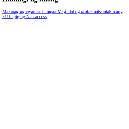
Makipag-ugnayan sa Lungsod
Mag-ulat ng problema
Kontakin ang
311
Pagiging Naa-access