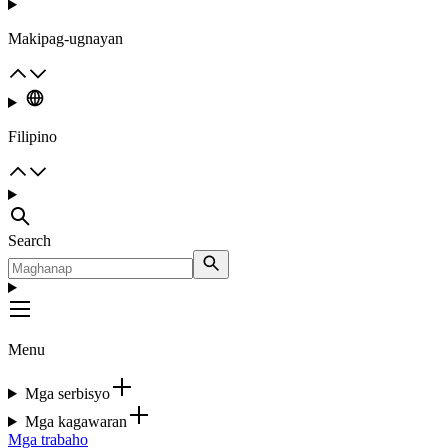
Makipag-ugnayan
Filipino
Search
Menu
Mga serbisyo
Mga kagawaran
Mga trabaho