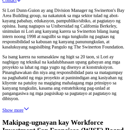
Contact
Si Lori Dunn-Guion ay ang Division Manager ng Swinerton's Bay
Area Building group, na nakatutok sa mga sektor tulad ng abot-
kayang pabahay, edukasyon, pampubliko/sibiko, at pagtatayo ng
opisina. Isang nagtapos sa Unibersidad ng California Berkeley,
sinimulan ni Lori ang kanyang karera sa Swinerton bilang isang
intern noong 1998 at nagsilbi sa mga tungkulin ng pagtaas ng
responsibilidad sa kabuuan ng kanyang panunungkulan, at
kasalukuyang nagsisilbing Pangulo ng The Swinerton Foundation.
Sa isang karera na sumasaklaw ng higit sa 20 taon, si Lori ay
nagbigay ng teknikal na kadalubhasaan upang gabayan ang mga
proyekto sa lahat ng mga yugto ng disenyo at konstruksiyon.
Pinanghawakan din niya ang responsibilidad para sa matagumpay
na paghahatid ng mga proyekto at paninindigan ang kasiyahan ng
kliyente na patuloy na magiging mahalagang mga prinsipyo sa
kanyang tungkulin, kasama ang estratehikong pag-unlad at
pangangasiwa ng mga pagsisikap sa pagtatayo at pagtatayo ng
dibisyon.
Show more
Makipag-ugnayan kay Workforce